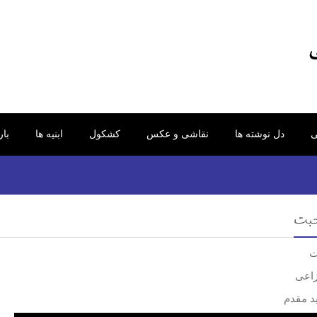
ی
دل نوشته ها
نقاشی و عکس
کشکول
ابنیه ها
با
حبت
ت
اعی
د مقدم