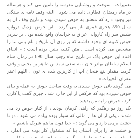
تعمیرات ، سوخت و روشنایی مدرسه را تامین می کند و هرساله
در ماه رمضان افطاری داده می شود . البته وقف نامه ی سنگی
نیز وجود دارد که متعلق به حوض سیدی بوده و تاریخ وقف آن به
سال 890 هجری قمری باز می گردد . این حوض نزدیک دروازه
طبس سر راه کاروانی عراق به خراسان واقع شده بود . بر سردر
حوض کتیبه ای وجود داشته که بر روی آن تاریخ و نام بانی بنا را
مشخص می کرده است . متن کتیبه چنین بوده است : « اتفاق
افتاد این حوض پاک در تاریخ ماه رجب سال 890 در زمان شاه
اسلام سلطان بهادر خان ، به سعی سید بن طاهر بن یحیی و وقف
گردید مقدار پنج فنجان آب از کاریزین بلده ی تون . اللهم اغفر
غفران الخیرات »
می گویند بانی حوض سیدی به وقت ساخت حوض به عمله و بنای
حوض سپرده بود که هرکس از این جا رد شد ، چیزی گفت یا کاری
کرد ، خبرش را به من بدهید .
یک روز دو رهگذر که راهی کرمان بودند ، از کنار حوض رد می
شدند . یکی از آن ها از مالی که سوار بوده پیاده می شود . دو تا
خشت برمی دارد و می گوید : « خدا قوت ما هم شریک باشیم »
و خشت ها را برای استای بنا که مشغول کار بوده می اندازد .
استای بنا هم خشت ها را می گیرد و در ساختمان حوض به کار می