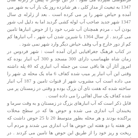
1347 به تبعیت از مدار کلی ، هر شانزده روز یک بار آب به شهر می
آمده و حیاض شهر را پر می کرده است . بعد از زلزله ی سال
1347 شهر جدید صاحب آب لوله کشی گردید اما به دلیل لب شور
بودن آب ، مردم همچنان آب شرب خود را از حوض انبارها تامین
می کردند . از سال 1364 با شیرین شدن آب شهر ، آب انبارها کم
کم از دور خارج و آب وقف حیاض دیگر وارد شهر نمی شود .
در کتاب فرهنگ جغرافیایی ایران آمده است : شهر فردوس در
زمان شاه طهماسب دارای 300 مسجد و 300 آب انبار بوده که
امروز آثار آن ها باقی ست من جمله آب انباری که 40 پله داشته
وقتی این آب انبار پر میب شده کفاف 6 ماه یک محله ی شهر را
می داده است آب مشروب شهر از قنوات تامین و 187 آب انبار
ساخته شده که هفت تای آن بزرگ بوده و وقتی در زمستان پر می
شده کفاف یک سال اهالی را می داده است .
قابل ذکر است که آب انبارهای بزرگ در زمستان و به وقت سرما و
یخبندان آب اندازی می شده و حوض ها که در سطح محلات
پراکنده بودند و هر محله بطور متوسط 20 تا 25 حوض داشت که
هر هفته یا دو هفته این حوض ها آب اندازی می شدند و مردم آب
ریخت و ریز خود را از طریق این حوض ها تامین می کردند . در