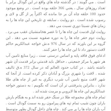
است . مي گويند : در گذشته چاه هاي واقع در اين گودال برابر با
تعداد روزهاي سال ، يعني 366 حلقه بوده است . در وضع موجود
حدود 100 حلقه چاه آن بر جا مانده که اکثراً پر از گل و لای و
رسوب شده است . دو روايت ، سابقه ي تاريخي اين چاه ها را به
زمان هاي نسبتا دوري نسبت مي دهد .
روايت اول قدمت اين چاه ها را تا عصر هخامنشيان عقب مي برد .
روايت دوم حفر چاه ها را به دوره صفويه نسبت مي دهد . این
گروه بر این باورند که در سال 976 ه.ش خواجه عبدالكريم حاكم
لافت دستور داد تا اين چاه ها را حفر كنند.
ادعای فوق فاقد پایه و اساس درستی ست ، زیرا منابع تامين آب
هر شهر يا مرکز جمعیتی ، حداقل باید قدمتي برابر قدمت آن شهر
داشته باشد . در كتاب حدود العالم كه در سال 372 ه.ق تاليف
شده . لافت را شهري بزرگ و آبادان ذكر كرده است. از آنجا كه
شهر لافت منبع تامين آب شرب ديگري به غیر از چاه های طلا
ندارد ، بنابراين پذیرفتنی تر آن است که بگوییم : به دستور خواجه
عبدالكريم اين چاه ها لايروبي و مرمت شده اند .
تمام چاه هاي مجموعه طلا در سنگ حفر شده اند و به هنگام بارش
باران چون شيب تمام تپه هاي پيرامون رو به سمت گودال است .
آب باران چاه ها را پر مي كند . چاه هاي داخل گودال بطور متوسط