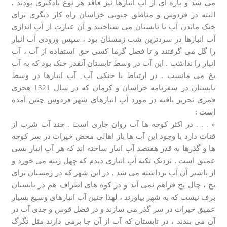
مي شد و پاره اي از آب انبارها نيز فاقد هر نوع بادگيري بودند .
البته در فردوس و مناطق جنوبی خراسان راه کار دیگری برای
خنک ماندن آب تا تابستان می شناختند و آن عبارت از آب اندازی
آب انبارها در سردترین شب زمستان بود ، سپس ورودی آب انبار
را گل می گرفتند و تا فصل گرما کسی حق استفاده از آب ، آب
انبار را نداشت . این آب در وسط تابستان آنقدر خنک بود که به آب
یخ می مانست . در ارتباط با خنکی آب ِ آب انبارها در وسط
تابستان در سفرنامه خراسان و کرمان که در سال 1321 هجری
قمری تحریر یافته در مورد آب انبارهای شهر فردوس چنین آمده
است :
« . . . در اکثر کوچه ها آب روان جاری است . چند آب شرب از
قنات دارد با وجود این آب ها باز اهالی محض خیرات در سر کوچه
ها و گذرها به قدر هفتصد آب انبار ساخته اند که هر آب انبار بسی
عمیق است . نزدیک تکیه آب انباری دیدم که چهل زینه می خورد و
از پاشیر آن آب برداشته می شد . در این شهر که در زمستان برای
یخ ، چال یخ فراهم نمی آید و در کوه های اطراف هم در تابستان
برف نیست که به شهر بیاورند ، لهذا چنین آب انبارهای وسیع بسیار
عمیق خیرات در سر گذر می سازند و در فصل قوس و جدی آب در
آن می بندند ، در تابستان که آب از آن جا برمی دارند مثل تگرگ