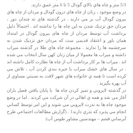
5/3 متر و چاه هاي بالاي گودال 5 تا 6 متر عمق دارند.
در وضع موجود ، زنان از چاه هاي درون گودال و مردان از چاه هاي
بيرون گودال آب بر مي دارند . در گذشته هاي نه چندان دور ،
مردان حق نزديك شدن به اين چاه ها را نداشته اند . احتمالاً دلیل
برداشت آب توسط مردان از چاه های بیرون گودال در امتداد
همان باور و اعتقاد قدیمی ست که مردان حق نزدیک شدن به
سرچشمه ها را ندارند . مجموعه چاه هاي طلا در گذشته ميراب
داشته و ميراب ها معمولا از ميان زنان كهن سال انتخاب مي شده
اند . ميراب ها بر كار برداشت آب از چاه ها نظارت كامل داشته اند
. در سال هاي خشك میراب با جيره بندي كردن آب ، تلاش مي
كرده است تا همه ي خانواده هاي شهر لافت به نسبتي مساوي از
آب بهره بگيرند .
در گذشته لايروبي و تميز كردن چاه ها با پايان يافتن فصل باران
آغاز مي شد و همه ي اهالي در آن شركت مي كردند . اما در وضع
موجود چاه ها به ندرت لايروبي مي شوند و اين امر توسط كساني
انجام مي پذيرد كه نذري دارند1 . (گزارش مطالعات اجتماعي طرح
آبرساني قشم – مهندسين مشاور طوس آب)