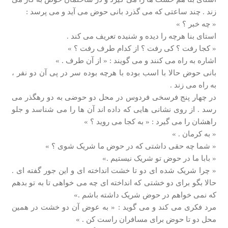
زند . چند ساعتی که می گذرد بانی حوض می آید و می پرسد :
« چه خبر ؟ »
استای بنا هرچه را دیده و شنیده تعریف می کند .
« کجا رفت ؟ کی رفت ؟ از کدام طرف رفت ؟ »
اشاره به راه می کنند و می گویند : « از آن طرف . »
بانی حوض حالا با اسب بوده با هرچه بوده سر در پی آن دو نفر ،
به راه می زند .
در چهار پنج فرسخی فردوس در محل دو حوضی به دو رهگذر می
رسد . از روی نشانی هایی که داده اند آن ها را می شناسد و جلو
راهشان را می گیرد : « به کجا می روید ؟ »
« به کرمان . »
« شما چه حقی داشتی که در حوض ما شریک شوی ؟ »
« بابا ما در حوض تو شریک نیستیم .»
« چرا شریک شده ای دو تا خشت انداخته ای و این جور گفته ای .
حالا بگو برای دو خشتی که انداخته ای چه می خواهی تا به تو بدهم
که نمی خواهم در حوض شریک داشته باشم .»
مرد فکری می کند و می گوید : « به عوض آن دو خشت در همین
محل دو تا حوض برای مسافران راست کن . »