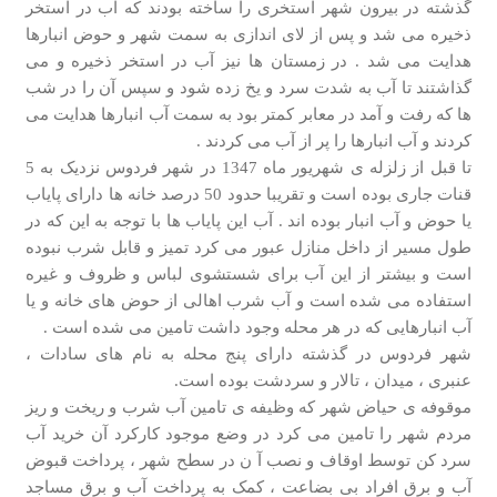
گذشته در بیرون شهر استخری را ساخته بودند که آب در استخر
ذخیره می شد و پس از لای اندازی به سمت شهر و حوض انبارها
هدایت می شد . در زمستان ها نیز آب در استخر ذخیره و می
گذاشتند تا آب به شدت سرد و یخ زده شود و سپس آن را در شب
ها که رفت و آمد در معابر کمتر بود به سمت آب انبارها هدایت می
کردند و آب انبارها را پر از آب می کردند .
تا قبل از زلزله ی شهریور ماه 1347 در شهر فردوس نزدیک به 5
قنات جاری بوده است و تقریبا حدود 50 درصد خانه ها دارای پایاب
یا حوض و آب انبار بوده اند . آب این پایاب ها با توجه به این که در
طول مسیر از داخل منازل عبور می کرد تمیز و قابل شرب نبوده
است و بیشتر از این آب برای شستشوی لباس و ظروف و غیره
استفاده می شده است و آب شرب اهالی از حوض های خانه و یا
آب انبارهایی که در هر محله وجود داشت تامین می شده است .
شهر فردوس در گذشته دارای پنج محله به نام های سادات ،
عنبری ، میدان ، تالار و سردشت بوده است.
موقوفه ی حیاض شهر که وظیفه ی تامین آب شرب و ریخت و ریز
مردم شهر را تامین می کرد در وضع موجود کارکرد آن خرید آب
سرد کن توسط اوقاف و نصب آ ن در سطح شهر ، پرداخت قبوض
آب و برق افراد بی بضاعت ، کمک به پرداخت آب و برق مساجد