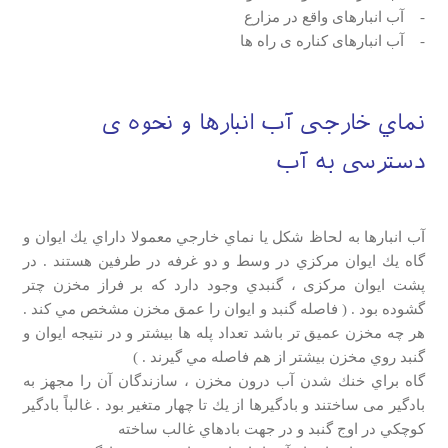
- آب انبارهای واقع در مزارع
- آب انبارهای کناره ی راه ها
نماي خارجي آب انبارها و نحوه ی
دسترسي به آب
آب انبارها به لحاظ شكل يا نماي خارجي معمولا داراي يك ايوان و
گاه يك ايوان مركزي در وسط و دو غرفه در طرفين هستند . در
پشت ايوان مرکزی ، گنبدي وجود دارد كه بر فراز مخزن چتر
گشوده بود . ( فاصله گنبد و ايوان را عمق مخزن مشخص مي كند .
هر چه مخزن عميق تر باشد تعداد پله ها بيشتر و در نتيجه ايوان و
گنبد روي مخزن بيشتر از هم فاصله مي گيرند . )
گاه براي خنك شدن آب درون مخزن ، سازندگان آن را مجهز به
بادگير می ساختند و بادگيرها از يك تا چهار متغير بود . غالباً بادگير
كوچكي در اوج گنبد و در جهت بادهاي غالب ساخته