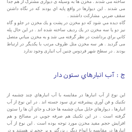
ساخته می شدند . مخزن ها به وسیله ی دیواری مشترک از هم جدا
می شدند . اين ديوارها در واقع پايه اي بودند که در نگاه داشتن
سقف ضربي مشاركت داشتند .
گاه ديده مي شود كه دو مخزن در پشت و يك مخزن در جلو و گاه
نيز دو يا سه مخزن در يك رديف ساخته شده اند . در اين حال پله
كاني براي برداشت در نظر گرفته می شد و به مخزن مياني متصل
می گردید . هر سه مخزن مثل ظروف مرتب با يكديگر در ارتباط
بودند . در سطح شهر فردوس چنین آب انباری وجود ندارد
ج : آب انبارهاي ستون دار
اين نوع از آب انبارها در مقايسه با آب انبارهاي چند چشمه از
تكنيك و فن آوري پيشرفته تري سود جسته اند . در اين نوع از آب
انبارها ، ديوارهاي حايل ميان چشمه ها حذف و جاي آن ها را ستون
گرفته است . در اين تكنيك هم صرفه جويي در مصالح و هم
افزايش حجم مفيد مخزن مورد توجه بوده است . اين نوع از آب
انبارها در مقايسه با انواع ديگر ، بزرگتر و پر حجم تر هستند و در