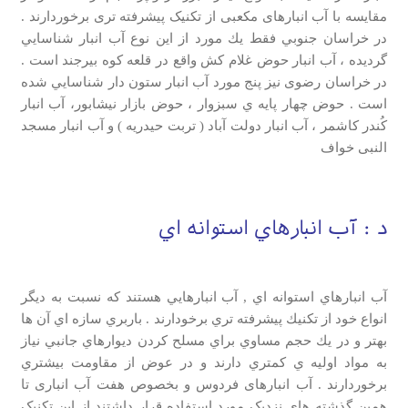
مقایسه با آب انبارهای مکعبی از تکنیک پیشرفته تری برخوردارند .
در خراسان جنوبي فقط يك مورد از اين نوع آب انبار شناسايي
گرديده ، آب انبار حوض غلام كش واقع در قلعه كوه بيرجند است .
در خراسان رضوی نيز پنج مورد آب انبار ستون دار شناسايي شده
است . حوض چهار پايه ي سبزوار ، حوض بازار نيشابور، آب انبار
كُندر كاشمر ، آب انبار دولت آباد ( تربت حيدريه ) و آب انبار مسجد
النبی خواف
د : آب انبارهاي استوانه اي
آب انبارهاي استوانه اي , آب انبارهايي هستند كه نسبت به ديگر
انواع خود از تكنيك پيشرفته تري برخودارند . باربري سازه اي آن ها
بهتر و در يك حجم مساوي براي مسلح كردن ديوارهاي جانبي نياز
به مواد اوليه ي كمتري دارند و در عوض از مقاومت بيشتري
برخوردارند . آب انبارهای فردوس و بخصوص هفت آب انباری تا
همین گذشته های نزدیک مورد استفاده قرار داشتند از این تکنیک