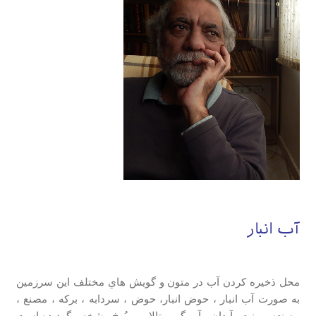
آب انبار
محل ذخيره كردن آب در متون و گويش هاي مختلف اين سرزمين
به صورت آب انبار ، حوض انبار، حوض ، سردابه ، بركه ، مصنع ،
مصنعه ، منبع ، آبدان ، آب گير ، تالاب و بُرخ مشخص گرديده است