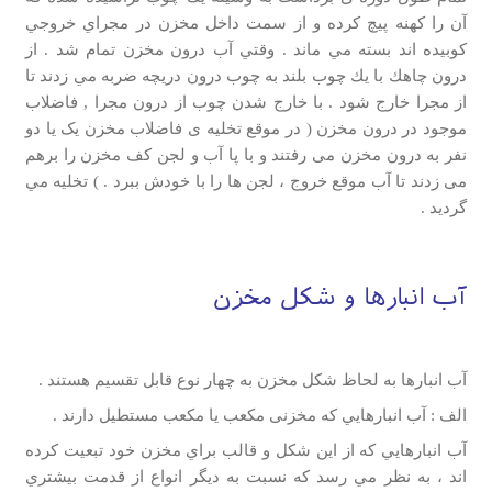
آن را كهنه پيچ كرده و از سمت داخل مخزن در مجراي خروجي
كوبيده اند بسته مي ماند . وقتي آب درون مخزن تمام شد . از
درون چاهك با يك چوب بلند به چوب درون دريچه ضربه مي زدند تا
از مجرا خارج شود . با خارج شدن چوب از درون مجرا , فاضلاب
موجود در درون مخزن ( در موقع تخلیه ی فاضلاب مخزن یک یا دو
نفر به درون مخزن می رفتند و با پا آب و لجن کف مخزن را برهم
می زدند تا آب موقع خروج ، لجن ها را با خودش ببرد . ) تخليه مي
گردید .
آب انبارها و شكل مخزن
آب انبارها به لحاظ شكل مخزن به چهار نوع قابل تقسيم هستند .
الف : آب انبارهايي كه مخزنی مكعب يا مكعب مستطيل دارند .
آب انبارهايي كه از اين شكل و قالب براي مخزن خود تبعيت كرده
اند ، به نظر مي رسد كه نسبت به ديگر انواع از قدمت بيشتري