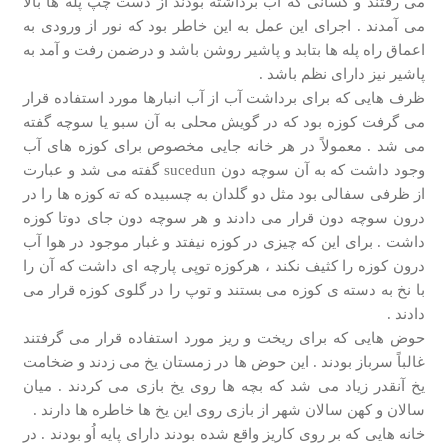
می رفتند و کسانی که آب برداشته بودند از دست چپ پله ها بالا
می آمدند . اجرای این عمل به این خاطر بود که نور از ورودی به
اعماق راه پله ها بتابد و پاشیر روشن باشد و درضمن رفت و آمد به
پاشیر نیز دارای نظم باشد .
ظرف هایی که برای برداشت آب از آب انبارها مورد استفاده قرار
می گرفت کوزه بود که در گویش محلی به آن سبو یا سوچه گفته
می شد . معمولاً در هر خانه جایی مخصوص برای کوزه های آب
وجود داشت که به آن سوچه دون sucedun گفته می شد و عبارت
از ظرفی سفالی بود مثل دو گلدان به چسبیده که ته کوزه ها را در
درون سوچه دون قرار می دادند و هر سوچه دون جای دوتا کوزه
داشت . برای این که چیزی در کوزه نیفتد و غبار موجود در هوا آب
درون کوزه را کثیف نکند ، هرکوزه توپی پارچه ای داشت که آن را
با نخ به دسته ی کوزه می بستند و توپ را در گلوی کوزه قرار می
دادند .
حوض هایی که برای ریخت و ریز مورد استفاده قرار می گرفتند
غالباً سرباز بودند . این حوض ها در زمستان یخ می زدند و ضخامت
یخ آنقدر زیاد می شد که بچه ها روی یخ بازی می کردند . میان
سالان و کهن سالان شهر از بازی روی این یخ ها خاطره ها دارند .
خانه هایی که بر روی کاریز واقع شده بودند دارای پایه اُو بودند . در