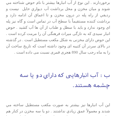
برخوردارند . اين نوع از آب انبارها بيشتر با نام حوض شناخته مي
شوند و ميان مخزن و محل برداشت آب ديواري حايل نيست و
رديفي از راه پله در درون مخزن و تا اعماق آن ادامه دارد و
برداشت کننده مستقیماً با سطح آب در تماس است و گاه نیز پله
ای وجود ندارد و باید با سطل و طناب از آن ها آب کشید . حوض
انبار سیدی که به تازگی میراث فرهنگی آن را مرمت کرده است .
این حوض دارای مخزنی به شکل مکعب مستطیل است . در گذشته
در بالای سردر آن کتیبه ای وجود داشته است که تاریخ ساخت آن
را به ماه رجب سال 890 هجری قمری نسبت می داده است .
ب : آب انبارهايي كه داراي دو يا سه
چشمه هستند.
اين آب انبارها نيز بيشتر به صورت مكعب مستطيل ساخته مي
شدند و معمولاً عمق زيادي نداشتند . دو يا سه مخزن در كنار هم