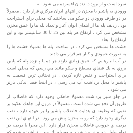
سرد است و از برودت دندان افسرده می شود . »
ورودي به پاشير يا مخزن در انتهاي ايوان مركزي قرار دارد . معمولاً
در دو طرف ورودي دو سكو می ساختند كه محلي براي استراحت
بود . رديف پله ها از ابتداي ايوان آغاز و تعداد پله ها را عمق مخزن
مشخص مي كرد . ارتفاع هر پله بين 25 تا 30 سانتيمتر بود و اين
ارتفاع را ابعاد
خشت ها مشخص مي كرد . در ساخت پله ها معمولا خشت ها را
به صورت عمودي و كنار هم قرار مي دادند .
در آب انبارهايي كه عمق زيادي دارند هر ده يا پانزده پله كه پايين
بروي به يك فضاي مسطح و سكو مانند مي رسي كه محلي است
براي استراحت و نفس تازه كردن . در تحتاني ترين قسمت به
پاشير يا محل برداشت آب مي رسي ، در اينجا فضا اندكي بازتر
مي شود .
در جلو شير برداشت معمولا چاهكي وجود دارد كه فاضلاب از
طريق آن دفع مي شده است . معمولاً در درون اين چاهك علاوه بر
نقبي که وظیفه ی هدایت فاضلاب پاشیر را بر عهده دارد ، نقب
دیگری وجود دارد كه رو به مخزن پيش مي رود . در انتهاي این نقب
دريچه ي خروجي فاضلاب مخزن قرار دارد . اين مجرا يا دريچه در
تمام طول دوره ی برداشت به وسيله يك چوب تراشيده شده كه