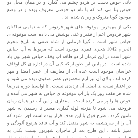
بانی حوض دست بر هردو چشم می گذارد و در همان محل دو
حوض بنا می کند که با نام دو حوضی معروف بوده و در وضع
موجود گویا متروک و ویران شده اند .
یکی از مهمترین موقوفه های شهر فردوس که به تمامی ساکنان
شهر فردوس اعم از فقیر و غنی پوشش می داده است موقوفه ی
حیاض شهر است . گویا فرمانی از شاه صفی به تاریخ محرم
الحرام 1042 هجری قمری موجود است که مربوط به آب حیاض
شهر است در این فرمان از دو طاقه آب وقف حیاض شهر تون یاد
شده است . در پایین این طومار که کپی آن در اداره ی کل اوقاف
خراسان موجود است عده ای از معاریف آن عصر امضا و مهر
کرده اند . بالای آن نیز آرم مخصوص عصر صفوی دیده می شود و
در اعتبار نسخه ی اصلی آن تردیدی نیست . تا اواسط دوره ی رضا
شاه هر هفت روز یک بار آب موقوفه ی حیاض به شهر می آمده و
حوض ها را پر می کرده است . مقداری از این آب در همان زمان
فروخته می شود تا هزینه لوله گذاری مسیر تا رسیدن به شهر
تامین گردد . طرح فوق با این هدف قرار بوده است اجرا شود که
آب را از سرچشمه به شهر منتقل کند و آب فاقد هرنوع آلودگی و
تمیز باشد . این طرح بعد از ماجرای شهریور بیست بکلی به
فراموشی سپرده می شود . در این اواخر تا پیش از زلزله سال