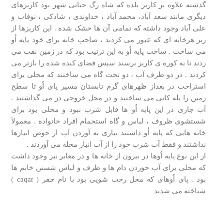
گذشته علاوه بر کاریز بلده که شاه رگ حیاتی شهر بود کاریزهای
دیگری مانند سعد آباد، محمد آباد ، خداوندی ، شادکی ، نوقاب و
علی آباد وجود داشته که تمامی آن ها خشک شده . این کاریزها از
زیر هرخانه ای که عبور می کردند ، صاحب خانه برای خود پایه اُو
می ساخت . ساخت پایه اُو به این ترتیب بود که در زمین نقب می
زدند تا به کوره ی کاریز برسند سپس فضای کنده شده را بازتر می
کردند . در دو طرف آب ، دو تخت گاه می ساختند که محلی برای
استراحت در بعداز ظهرهای گرم تابستان مسیر پای اُو تا سطح
زمین را پله کانی می ساختند و در محل خروجی در می گذاشتند .
آب جاری در این پایه اُو ها قابل شرب نبود و محلی بود برای
شستشوی ظروف ، لباس و گاه استحمام افراد خانواده . معمولاً
خانه هایی که پایه اُو داشتند نیازی به آوردن آب از حوض انبارها
نداشتند و فقط آب شرب خود را از آب انبار محله می آوردند .
از این نوع پایه اُوها در بیرون از خانه ها و در معابر نیز وجود داشت
که محلی برای آب خوردن دام ها و ظرف و لباس شستن خانم ها
بود . پای اُوهای که محل رخت شویی بود با نام چقر ( caqar )
شناخته می شدند