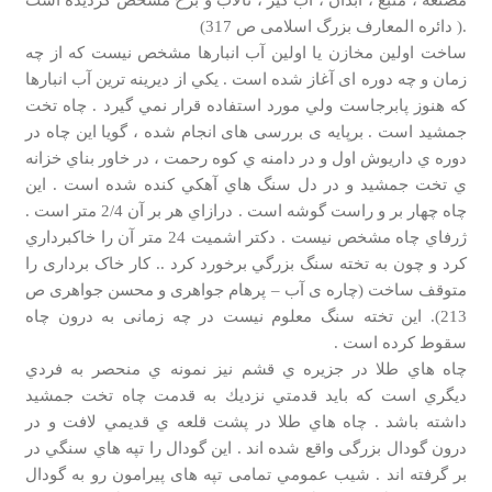
.( دائره المعارف بزرگ اسلامی ص 317)
ساخت اولين مخازن يا اولين آب انبارها مشخص نیست که از چه
زمان و چه دوره ای آغاز شده است . يكي از ديرينه ترين آب انبارها
كه هنوز پابرجاست ولي مورد استفاده قرار نمي گيرد . چاه تخت
جمشيد است . برپایه ی بررسی های انجام شده ، گویا این چاه در
دوره ي داريوش اول و در دامنه ي كوه رحمت ، در خاور بناي خزانه
ي تخت جمشيد و در دل سنگ هاي آهكي كنده شده است . این
چاه چهار بر و راست گوشه است . درازاي هر بر آن 2/4 متر است .
ژرفاي چاه مشخص نيست . دكتر اشميت 24 متر آن را خاكبرداري
كرد و چون به تخته سنگ بزرگي برخورد كرد .. كار خاک برداری را
متوقف ساخت (چاره ی آب – پرهام جواهری و محسن جواهری ص
213). اين تخته سنگ معلوم نیست در چه زمانی به درون چاه
سقوط کرده است .
چاه هاي طلا در جزيره ي قشم نيز نمونه ي منحصر به فردي
ديگري است كه بايد قدمتي نزديك به قدمت چاه تخت جمشيد
داشته باشد . چاه هاي طلا در پشت قلعه ي قديمي لافت و در
درون گودال بزرگی واقع شده اند . اين گودال را تپه هاي سنگي در
بر گرفته اند . شيب عمومي تمامی تپه های پیرامون رو به گودال