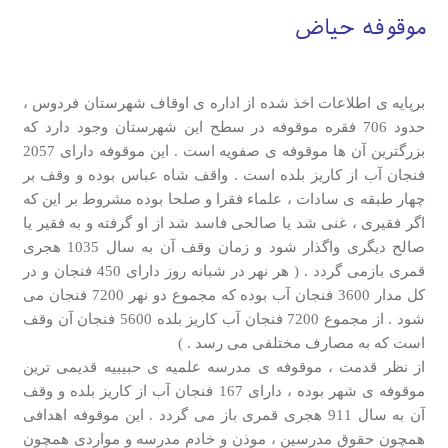
موقوفه حیاض
برپایه ی اطلاعات اخذ شده از اداره ی اوقاف شهرستان فردوس ،
حدود 706 فقره موقوفه در سطح این شهرستان وجود دارد که
بزرگترین آن ها موقوفه ی صفویه است . این موقوفه دارای 2057
فنجان آب از کاریز بلده است . واقف شاه عباس بوده و وقف بر
چهار طبقه ی سادات ، علماء فقرا و صلحا بوده مشروط بر این که
اگر فقیری ، غنی شد یا صالحی فاسد شد از او گرفته و به فقیر یا
صالح دیگری واگذار شود و زمان وقف آن به سال 1035 هجری
قمری بازمی گردد . ( هر نهر در شبانه روز دارای 450 فنجان و در
کل مدار 3600 فنجان آب بوده که مجموع دو نهر 7200 فنجان می
شود . از مجموع 7200 فنجان آب کاریز بلده 5600 فنجان آن وقف
است که به مصارف مختلفی می رسد . )
از نظر قدمت ، موقوفه ی مدرسه علمیه ی حبیبیه قدیمی ترین
موقوفه ی شهر بوده ، دارای 167 فنجان آب از کاریز بلده و وقف
آن به سال 911 هجری قمری باز می گردد . این موقوفه اهدافی
همچون حقوق مدرسین ، موذن و خادم مدرسه و مواردی همچون