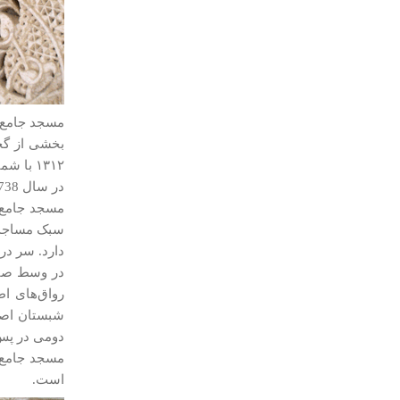
مسجد جامع اب
در سال 738 هجری قمری مرمت شده است.
مسجد جامع ا
سبک مساجد 
دارد. سر در
در وسط صفه 
رواق‌های اط
شبستان اصل
دومی در پس ایوان جنو
است.