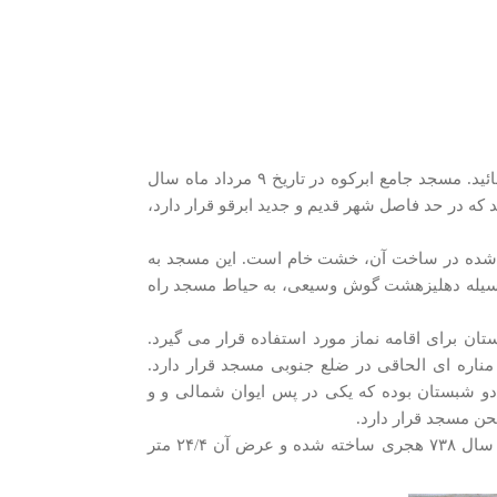
بخشی از گچبری های مسجد جامع ابرکوه یا ابرقو را در تصویر پایین ملاحظه می فرمائید. مسجد جامع ابرکوه در تاریخ ۹ مرداد ماه سال
ت. این مسجد که در حد فاصل شهر قدیم و جدید ابرقو قرار دارد،
فته شده در ساخت آن، خشت خام است. این مسجد به
سیله دهلیزهشت گوش وسیعی، به حیاط مسجد راه
ن برای اقامه نماز مورد استفاده قرار می گیرد.
 مناره ای الحاقی در ضلع جنوبی مسجد قرار دارد.
 شبستان بوده که یکی در پس ایوان شمالی و و
مسجد جامع ابرقو دارای پنج محراب است که محراب نفیس گچبری ایوان شرقی در سال ۷۳۸ هجری ساخته شده و عرض آن ۲۴/۴ متر