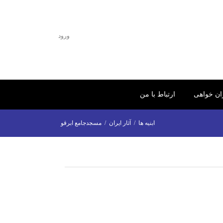
ورود
ران خواهی
ارتباط با من
ابنیه ها
/
آثار ایران
/
مسجدجامع ابرقو