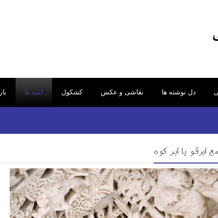
ی
دل نوشته ها
نقاشی و عکس
کشکول
ابنیه ها
با
برقو یا ابر کوه