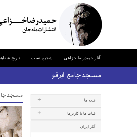
آثار حمیدرضا خزاعی
شجره نسب
تاریخ شفاه
مسجدجامع ابرقو
مسجدجامع ا
قلعه ها
قنات ها یا کاریزها
آثار ایران