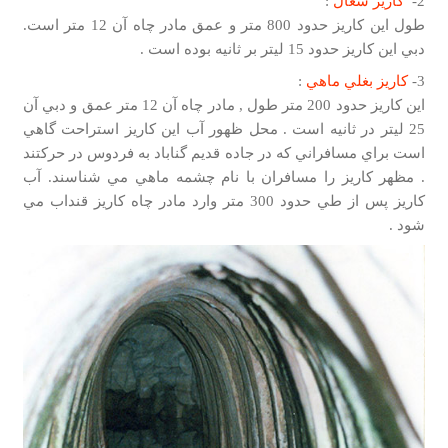
2-
كاريز شغال
:
طول اين كاريز حدود 800 متر و عمق مادر چاه آن 12 متر است.
دبي اين كاريز حدود 15 ليتر بر ثانيه بوده است .
3-
كاريز بغلي ماهي
:
اين كاريز حدود 200 متر طول , مادر چاه آن 12 متر عمق و دبي آن
25 ليتر در ثانيه است . محل ظهور آب اين كاريز استراحت گاهي
است براي مسافراني كه در جاده قديم گناباد به فردوس در حركتند
. مظهر كاريز را مسافران با نام چشمه ماهي مي شناسند. آب
كاريز پس از طي حدود 300 متر وارد مادر چاه كاريز قنداب مي
شود .