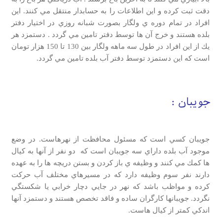
دقت ثبت كرده و اين اطلاعات را به حسابدار منتقل مي كنند. اين
افراد در تمام دوره ي ولگار بصورت شبانه روزي در اختيار دفتر
بلده هستند و خرج آن ها توسط دفتر تامين مي گردد . دستمزد هر
يك از اين افراد در طول سه ماهه ولگار بين 130 تا 150 هزار تومان
است كه اين دستمزد توسط دفتر آب بلده تامين مي گردد.
جويبان :
جويبان كسي است كه مسئول محافظت از نهرهاست. در وضع
موجود آب بلده داراي سه جويبان است كه دو نفر از آنها به كيال
ها كمك مي كنند و وظيفه ي باز كردن و بستن دريچه ها را به عهده
دارند نفر سوم وظيفه دارد كه در مسيرهاي مختلف آب حركت
كرده و مواظب باشد كه نهر در جايي دچار خرابي يا شكستگي
نگردد. جويبانها كارگران ساده و فاقد تخصص هستند و دستمزد آنها
اندكي كمتر از كيال هاست.