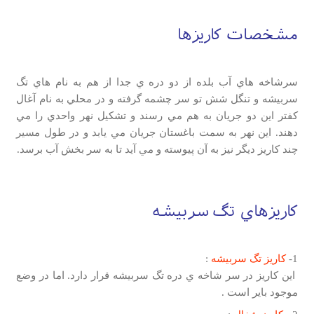
مشخصات كاريزها
سرشاخه هاي آب بلده از دو دره ي جدا از هم به نام هاي تگ
سربيشه و تنگل شش تو سر چشمه گرفته و در محلي به نام آغال
كفتر اين دو جريان به هم مي رسند و تشكيل نهر واحدي را مي
دهند. اين نهر به سمت باغستان جريان مي يابد و در طول مسير
چند كاريز ديگر نيز به آن پيوسته و مي آيد تا به سر بخش آب برسد.
كاريزهاي تگ سربيشه
1-
كاريز تگ سربيشه
:
اين كاريز در سر شاخه ي دره تگ سربيشه قرار دارد. اما در وضع
موجود باير است .