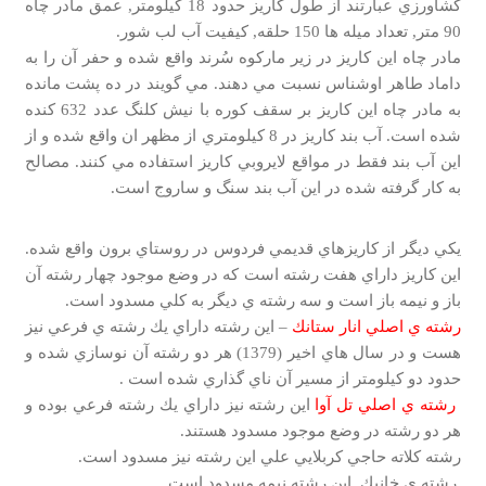
كشاورزي عبارتند از طول كاريز حدود 18 كيلومتر, عمق مادر چاه
90 متر, تعداد ميله ها 150 حلقه, كيفيت آب لب شور.
مادر چاه اين كاريز در زير ماركوه سُرند واقع شده و حفر آن را به
داماد طاهر اوشناس نسبت مي دهند. مي گويند در ده پشت مانده
به مادر چاه اين كاريز بر سقف كوره با نيش كلنگ عدد 632 كنده
شده است. آب بند كاريز در 8 كيلومتري از مظهر ان واقع شده و از
اين آب بند فقط در مواقع لايروبي كاريز استفاده مي كنند. مصالح
به كار گرفته شده در اين آب بند سنگ و ساروج است.
يكي ديگر از كاريزهاي قديمي فردوس در روستاي برون واقع شده.
اين كاريز داراي هفت رشته است كه در وضع موجود چهار رشته آن
باز و نيمه باز است و سه رشته ي ديگر به كلي مسدود است.
رشته ي اصلي انار ستانك
– اين رشته داراي يك رشته ي فرعي نيز
هست و در سال هاي اخير (1379) هر دو رشته آن نوسازي شده و
حدود دو كيلومتر از مسير آن ناي گذاري شده است .
رشته ي اصلي تل آوا
اين رشته نيز داراي يك رشته فرعي بوده و
هر دو رشته در وضع موجود مسدود هستند.
رشته كلاته حاجي كربلايي علي اين رشته نيز مسدود است.
رشته ي خانيك. اين رشته نيمه مسدود است.