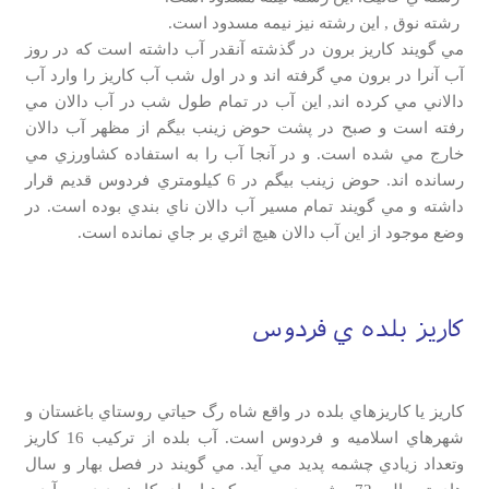
رشته نوق , اين رشته نيز نيمه مسدود است.
مي گويند كاريز برون در گذشته آنقدر آب داشته است كه در روز
آب آنرا در برون مي گرفته اند و در اول شب آب كاريز را وارد آب
دالاني مي كرده اند, اين آب در تمام طول شب در آب دالان مي
رفته است و صبح در پشت حوض زينب بيگم از مظهر آب دالان
خارج مي شده است. و در آنجا آب را به استفاده كشاورزي مي
رسانده اند. حوض زينب بيگم در 6 كيلومتري فردوس قديم قرار
داشته و مي گويند تمام مسير آب دالان ناي بندي بوده است. در
وضع موجود از اين آب دالان هيچ اثري بر جاي نمانده است.
کاریز بلده ي فردوس
كاريز يا كاريزهاي بلده در واقع شاه رگ حياتي روستاي باغستان و
شهرهاي اسلاميه و فردوس است. آب بلده از تركيب 16 كاريز
وتعداد زيادي چشمه پديد مي آيد. مي گويند در فصل بهار و سال