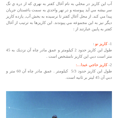
آب اين كاريز در محلي به نام آغال كفتر به نهري كه از دره ي تگ
سر بيشه مي آيد پيوسته و در نهر واحدي به سمت باغستان جريان
پيدا مي كند. از محل آغال كفتر تا نرسيده به بخش آب, يازده كاريز
ديگر نيز به اين مجموعه مي پيوندند. اين كاريزها به ترتيب از آغال
كفتر به پايين عبارتند از :
1-
كاريز نو
:
طول اين كاريز حدود 2 كيلومتر و عمق مادر چاه آن نزديك به 45
متر است دبي اين كاريز نامشخص است .
2-
كاريز حاجي عبدا…:
طول اين كاريز حدود 5/3 كيلومتر . عمق مادر چاه آن 60 متر و
دبي آن 45 ليتر بر ثانيه است.