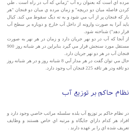
مرده اي است كه بعنوان ره آب "زماني كه آب در راه است . طي
كردن فاصله ميان دو دريچه" و زمان مرده ي ميان دو فنجان "هر
بار كه فنجان پر از آب مي شود و به ته ديگ سقوط مي كند. كيال
بايد آنرا به صورت وارونه از داخل آب خارج و دوباره بر سطح آب
قرار دهد") شناخته شود.
از آنجا كه آب در دو نهر جريان دارد و زمان در هر نهر به صورت
مستقل مورد سنجش قرار مي گيرد بنابراين در هر شبانه روز 900
فنجان آب در هر دو نهر جريان دارد.
حال مي توان گفت در هر مدار آبي 8 شبانه روز و در هر شبانه روز
دو تاقه ودر هر تاقه 225 فنجان آب وجود دارد.
نظام حاكم بر توزيع آب
در نظام حاكم بر توزيع آب بلده سلسله مراتب خاصي وجود دارد و
افراد هر كدام داراي جايگاه و مرتبه اي خاص هستند و وظايف
تعريف شده اي را بر عهده دارند .