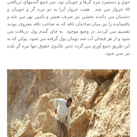
جوي و دستمزد تيره گرها و جويبان بود. سر جمع گندمهاي دريافتي
48 خروار مي شد. هفت خروار آنرا به دو تيره گر و جويبان و
دشتبان مي داندند بخشي نيز صرف تعمير و تامين نهر مي شد و
باقيمانده را نيز ميان صاحبان تاقه كه به صاحب تاقه معروف بودند
تقسيم مي كردند. در وضع موجود به جاي گندم پول دريافت مي
شود و از هر فنجان آب صد تومان پول گرفته مي شود. پولي كه به
اين طريق جمع آوري مي گردد حتي تكاپوي حقوق تنها تيره گر بلده
نيز نمي شود.