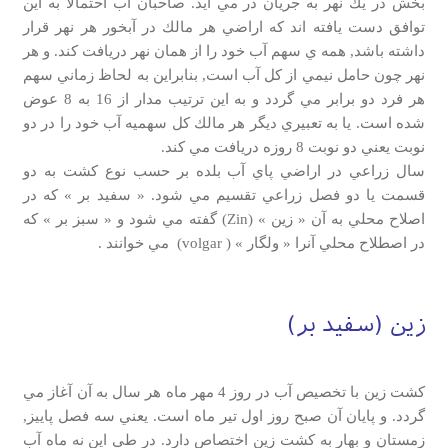
بخش در يك نهر به جريان در مي آيد. صاحبان آب احتمالا به اين
توافق دست يافته اند كه اراضي هر مالك در آبخور هر نهر قرار
داشته باشد, همه ي سهم آب خود را از همان نهر دريافت كند. و هر
نهر چون حامل نيمي از كل آب است, بنابراين به لحاظ زماني سهم
هر فرد دو برابر مي گردد و به اين ترتيب مدار از 16 به 8 عوض
شده است. يا به تعبيري ديگر هر مالك كل سهميه آب خود را در دو
نوبت يعني دو نوبت 8 روزه دريافت مي كند.
سال زراعي در اراضي پاي آب بلده بر حسب نوع كشت به دو
قسمت يا دو فصل زراعي تقسيم مي شود. « سفيد بر » كه در
اصلاح محلي به آن « زين » (Zin) گفته مي شود و « سبز بر » كه
در اصطلاح محلي آنرا « ولگار » ( volgar) مي خوانند .
زين (سفيد بر)
كشت زين با تخصيص آب در روز 4 مهر ماه هر سال به آن آغاز مي
گردد. و پايان آن صبح روز اول تير ماه است. يعني سه فصل پاييز,
زمستان و بهار به كشت زين اختصاص دارد. در طي اين نه ماه آب