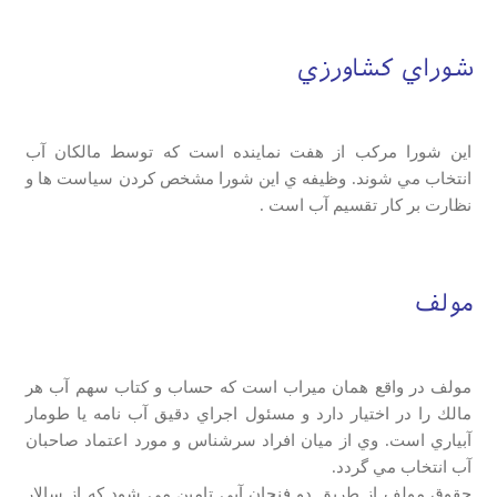
شوراي كشاورزي
اين شورا مركب از هفت نماينده است كه توسط مالكان آب
انتخاب مي شوند. وظيفه ي اين شورا مشخص كردن سياست ها و
نظارت بر كار تقسيم آب است .
مولف
مولف در واقع همان ميراب است كه حساب و كتاب سهم آب هر
مالك را در اختيار دارد و مسئول اجراي دقيق آب نامه يا طومار
آبياري است. وي از ميان افراد سرشناس و مورد اعتماد صاحبان
آب انتخاب مي گردد.
حقوق مولف از طريق دو فنجان آبي تامين مي شود كه از سالار