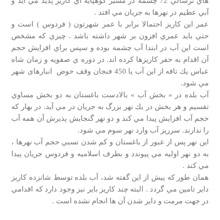
هاي ترسالي 72 چشمه در مسير كوهپايه اي كاريز پديد مي آيد و
آبي عظيم در نهرها به جريان مي افتد .
عمر اين كاريز احتمالا برابر با عمر شهرتون ( فردوس ) است و
حتي بايد عمري افزون بر شهر داشته باشد . چيزي كه مشخص
است اين آب در ابتدا آب چشمه بوده و سپس براي افزايش حجم
آن اقدام به حفر كاريزها كرده اند. در دوره ي صفويه و زمان شاه
عباس يك تاقه از اين آب يا 450 فنجان وقف حوض انبارهای شهر
مي شود.
آب بلده در « بخش آب » بالادست باغستان به دو بخش مساوي
تقسيم و هر بخش در يك نهر بزرگ به جريان در مي آيد. در بهار كه
حجم آب افزايش پيدا مي كند و دو نهر گنجايش پذيرش آن همه آب
را ندارند. سرريز آب وارد نهر سوم مي شود.
اين نهر پس از عبور از باغستان و كم شدن نسبي حجم آب نهرها ،
به دو نهر اوليه مي پيوندد و بطرف اسلاميه و فردوس جريان پيدا
مي كند .
همان طور كه پيش از اين گفته شد، آب بلده توسط شانزده كاريز
داير تامين مي گردد . البته چند كاريز باير نيز وجود دارد كه اقدامي
در جهت مرمت و داير شدن آن ها انجام نشده است .