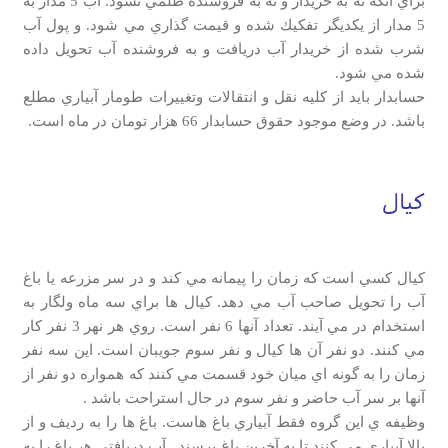
براي آنكه نه به خريدار و نه به فروشنده ظلمي نشود. آب 5 مدار به
5 مدار از يكديگر تفكيك شده و قيمت گذاري مي شود. و پول آب
شرب شده از خريدار آب دريافت و به فروشنده آب تحويل داده
شده مي شود.
حسابدار بايد از كليه نقل و انتقالات وتغييرات طومار آبياري مطلع
باشد. در وضع موجود حقوق حسابدار 66 هزار تومان در ماه است.
كيال
كيال كسي است كه زمان را پيمانه مي كند و در سر مزرعه يا باغ
آب را تحويل صاحب آب مي دهد. كيال ها براي سه ماه ولگار به
استخدام در مي آيند. تعداد آنها 6 نفر است. روي هر نهر 3 نفر كار
مي كنند. دو نفر آن ها كيال و نفر سوم جويبان است. اين سه نفر
زمان را به گونه اي ميان خود قسمت مي كنند كه همواره دو نفر از
آنها بر سر آب حاضر و نفر سوم در حال استراحت باشد .
وظيفه ي اين گروه فقط آبياري باغ هاست. باغ ها را به رديف و از
بالا آبياري مي كنند تا به آخرين باغ برسند . آب دريافتي هر باغ را به