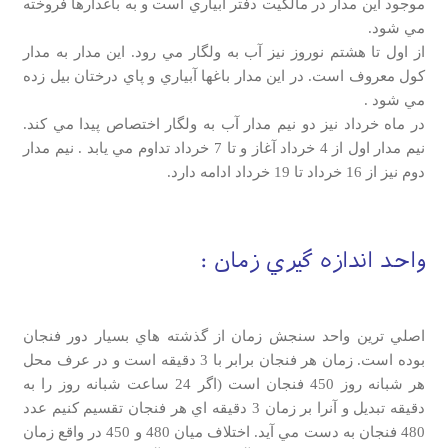
موجود اين مدار در مالكيت دفتر آبياري است و به باغدارها فروخته
مي شود.
از اول تا هشتم نوروز نيز آب به ولگار مي رود. اين مدار به مدار
كول معروف است. در اين مدار باغها آبياري و پاي درختان بيل زده
مي شود .
در ماه خرداد نيز دو نيم مدار آب به ولگار اختصاص پيدا مي كند.
نيم مدار اول از 4 خرداد آغاز و تا 7 خرداد تداوم مي يابد . نيم مدار
دوم نيز از 16 خرداد تا 19 خرداد ادامه دارد.
واحد اندازه گيري زمان :
اصلي ترين واحد سنجش زمان از گذشته هاي بسيار دور فنجان
بوده است. زمان هر فنجان برابر با 3 دقيقه است و در عرف محل
هر شبانه روز 450 فنجان است (اگر 24 ساعت شبانه روز را به
دقيقه تبديل و آنرا بر زمان 3 دقيقه اي هر فنجان تقسيم كنيم عدد
480 فنجان به دست مي آيد. اختلاف ميان 480 و 450 در واقع زمان