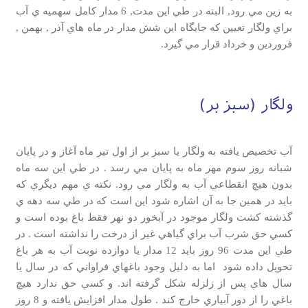
به زين مي رود, البته در طي اين مدت, 6 مدار كامل سهميه ي آب
براي ولگار تعيين كه جايگاه اين شش مدار در ماه هاي آذر , بهمن ,
فروردين و خرداد قرار مي گيرد.
ولگار (سبز بر)
آب تخصيص يافته به ولگار يا سبز بر از اول تير ماه آغاز و در پايان
شبانه روز سوم مهر ماه به پايان مي رسد . در طي اين سه ماه
بدون هيچ انقطاعي آب به ولگار مي رود. نكته ي مهم ديگري كه
بايد در همين جا به آن اشاره شود اين است كه در طي سه دهه ي
گذشته كشت ولگار موجود در آبخور دو نهر فقط باغ بوده است و
كسي حق شرب آب براي گياهي غير از درخت را نداشته است . در
طي اين مدت 96 روز بايد 12 مدار يا دوازده نوبت آب به هر باغ
تحويل داده شود اما به دليل وجود باغهاي فراواني كه در سال يا
سال هاي پس از زلزله شكل گرفته اند. و كسي حق ندارد هيچ
باغي را از دور آبياري خارج كند . طول مدار افزايش يافته و 8 روز