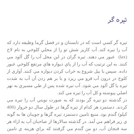
تيره گر
تيره گر كسي است كه در تابستان و در فصل گرما وظيفه دارد كه
آب را تيره كند. آب كاريز شش تو را از محلي كلوخي به نام لاخ
(lax) عبور مي دهند. تيره گران در اين محل آب را گل آلود مي
كنند. به اين ترتيب كه آب را از پاي ديواره هاي مرتفع كلوخي عبور
داده. سپس با بيل شروع به خراب كردن ديواره مي كنند. آواري از
كلوخ در درون آب فرو مي ريزد و با بر هم زدن آن آب به شدت
تيره يا گل آلود مي شود. آب تيره شده پس از طي مسيري به نهر
اصلي پيوسته و كل آب را تيره مي كند.
در گذشته دو تيره گر بودند كه به صورت نوبتي آب را تيره مي
كردند. دستمزد هر كدام از تيره گرها در طول سال دو خروار (400
كيلو) گندم بود. منبع تامين دستمزد تيره گرها و جويبان ها به گونه
ي زير فراهم مي آمد. در گذشته سالارها از صاحبان آب به ازاء هر
سه فنجان آب, دو من گندم مي گرفتند كه براي هزينه ي تامين