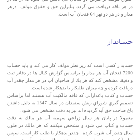
در هر تاقه دريافت مي گردد. بنابراين حق و حقوق مولف درهر
مدار و در هر دو نهر 64 فنجان آب است.
حسابدار
حسابدار كسي است كه زير نظر مولف كار مي كند و بايد حساب
7200 فنجان آب هر مدار را براساس گزارش كيال ها در دفاتر ثبت
و دقيقا مشخص كند كه هر يك از صاحبان آب در هر مدار چقدر آب
دريافت كرده و چه ميزان طلبكار يا بدهكار شده است.
حساب و كتاب باغداراني كه فاقد مالكيت آب هستند اما براساس
تصميم گيري شوراي ريش سفيدان در سال 1347 به دليل داشتن
باغ صاحب حق آبه گرديده اند نيز به دقت مشخص مي شود.
معمولا در پايان هر سال زراعي سهميه آب هر مالك به دقت
حساب و كتاب مي شود و مشخص ميكنند كه هر مالك در طول
سال چقدر آب شرب كرده . چقدر بدهكار يا طلب كار است. سپس