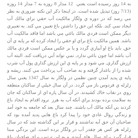
به 14 روز رسيده است يعني 12 مدار 8 روزه به 7 مدار 14 روزه
(7/13 روز) تبديل شده است. در اينجا ذكر اين نكته ضروري به نظر
مي رسد كه در دوره ي ولگار مالكيت آب حقي براي مالك آب
ايجاد نمي كند. بلكه اين حق را داشتن باغ تعيين مي كند. به تعبيري
ديگر ممكن است فردي مالك باغي مي باشد اما فاقد مالكيت آب
باشد. همين مالكيت باغ براي او حقي را ايجاد كرده كه بر پايه ي آن
حق, بايد باغ او آبياري گردد و يا بر عكس ممكن است فردي مالك
آب باشد اما چون باغي ندارد, نمي تواند آبي دريافت كند. البته آب
ارزش گذاري, مي شود و بر پايه ي اين ارزش گذاري پول آب شرب
شده را از باغدار گرفته و به صاحب آب پرداخت مي كنند. ريشه و
پايه ي پديد آمدن چنين نظمي در ولگار به سال 1347 يعني سال
زلزله ي فردوس باز مي گردد. در آن سال خيلي از ساكنان منطقه
روي در نقاب خاك كشيدند. در آن سال پاره اي از ساكنان كه جان
به سلامت برده بودند براي آنكه آب به هرز نرود اقدام به ايجاد باغ
كردند بي آنكه مالك آب باشند. چند سال بعد كه جامعه به خود آمد
و زندگي روال عادي خود را پيدا كرد باغ هايي پديد آمده بود كه
صاحبان آن حق آبه نداشتند و قرار بر اين گذاشته شد كه در سال
زلزله هر كس هر چقدر آب در ولگار برده است. اين بردگي مبنا
قرار گيرد براي سال هاي آينده. و به اين ترتيب براي صاحبان باغ