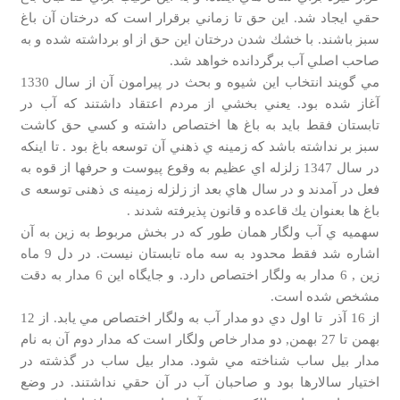
حقي ايجاد شد. اين حق تا زماني برقرار است كه درختان آن باغ
سبز باشند. با خشك شدن درختان اين حق از او برداشته شده و به
صاحب اصلي آب برگردانده خواهد شد.
مي گويند انتخاب اين شيوه و بحث در پيرامون آن از سال 1330
آغاز شده بود. يعني بخشي از مردم اعتقاد داشتند كه آب در
تابستان فقط بايد به باغ ها اختصاص داشته و كسي حق كاشت
سبز بر نداشته باشد كه زمينه ي ذهني آن توسعه باغ بود . تا اينكه
در سال 1347 زلزله اي عظيم به وقوع پيوست و حرفها از قوه به
فعل در آمدند و در سال هاي بعد از زلزله زمینه ی ذهنی توسعه ی
باغ ها بعنوان يك قاعده و قانون پذيرفته شدند .
سهميه ي آب ولگار همان طور كه در بخش مربوط به زين به آن
اشاره شد فقط محدود به سه ماه تابستان نيست. در دل 9 ماه
زين , 6 مدار به ولگار اختصاص دارد. و جايگاه اين 6 مدار به دقت
مشخص شده است.
از 16 آذر تا اول دي دو مدار آب به ولگار اختصاص مي يابد. از 12
بهمن تا 27 بهمن, دو مدار خاص ولگار است كه مدار دوم آن به نام
مدار بيل ساب شناخته مي شود. مدار بيل ساب در گذشته در
اختيار سالارها بود و صاحبان آب در آن حقي نداشتند. در وضع