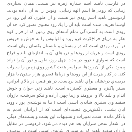
در فارسي ناهيد اسم ستاره زهره نيز هست. همان ستاره‌ي
زيبايي كه رومي‌ها اسم الهه زیبایی، ونوس را به آن داده بودند.
اردويسور ناهيد اسم رودي نيز هست و آن طوري كه اين رود در
اوستا تعريف شده است بايد آن را يك رود معنوي تصور كرد چه آن
رودي است به گستردگي تمام آب‌هاي روي زمين كه از فراز كوه
هكر به درياي فراخ‌كرت فرو ريزد و اقيانوس را به جوش و خروش
در آورد. رودي است كه در زمستان و تابستان يكسان روان است.
رودي است و هريك از رودها و درياهاي آن به اندازه‌اي بلند و فراخ
است كه سواري تندرو، در مدت چهل روز، طول و دور آن را تواند
پيمود. يكي از آن رودها، سراسر هفت كشور روي زمين را سيراب
كند. در كنار هريك از اين رودها و درياها قصري هزار ستون با هزار
دريچه‌ي درخشان براي ناهيد برپاست. در هر قصر، در بالاي ايواني،
بستر پاكيزه و معطري گسترده است. ناهيد زني جوان و خوش
اندام و بلند بالا و برومند و زيبا چهر، آزاده و نيكو سرشت، بازوان
سفيد وي ستبري شانه‌ي اسبي است ( بنا به نوشته‌ي پور داوود،
آبان يشت، دلكش‌ترين قصيده‌اي است كه از ايرانيان قديم به
يادگار مانده است. تعبيرات و تشبيهات اين يشت و يشت‌هاي ديگر،
در اشعار سخن سرايان بعد هم ديده مي‌شود. فردوسي در مقابل
بازوان سفيد ناهيد كه به ستبري شانه‌ي اسبي است در توصيف