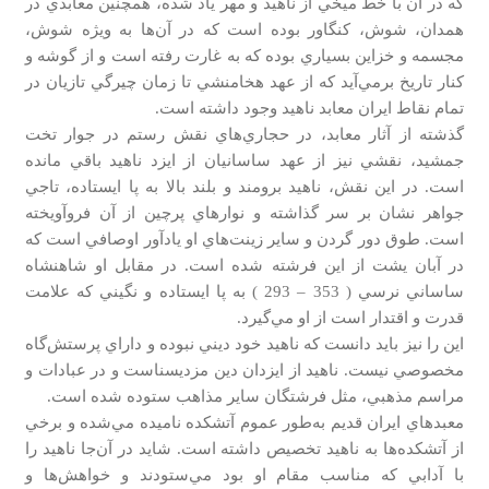
كه در آن با خط ميخي از ناهيد و مهر ياد شده، همچنين معابدي در
همدان، شوش، كنگاور بوده است كه در آن‌ها به ويژه شوش،
مجسمه و خزاين بسياري بوده كه به غارت رفته است و از گوشه و
كنار تاريخ برمي‌آيد كه از عهد هخامنشي تا زمان چيرگي تازيان در
تمام نقاط ايران معابد ناهيد وجود داشته است.
گذشته از آثار معابد، در حجاري‌هاي نقش رستم در جوار تخت
جمشيد، نقشي نيز از عهد ساسانيان از ايزد ناهيد باقي مانده
است. در اين نقش، ناهيد برومند و بلند بالا به پا ايستاده، تاجي
جواهر نشان بر سر گذاشته و نوارهاي پرچين از آن فروآويخته
است. طوق دور گردن و ساير زينت‌هاي او يادآور اوصافي است كه
در آبان يشت از اين فرشته شده است. در مقابل او شاهنشاه
ساساني نرسي ( 353 – 293 ) به پا ايستاده و نگيني كه علامت
قدرت و اقتدار است از او مي‌گيرد.
اين را نيز بايد دانست كه ناهيد خود ديني نبوده و داراي پرستش‌گاه
مخصوصي نيست. ناهيد از ايزدان دين مزديسناست و در عبادات و
مراسم مذهبي، مثل فرشتگان ساير مذاهب ستوده شده است.
معبدهاي ايران قديم به‌طور عموم آتشكده‌ ناميده مي‌شده و برخي
از آتشكده‌ها به ناهيد تخصيص داشته است. شايد در آن‌جا ناهيد را
با آدابي كه مناسب مقام او بود مي‌ستودند و خواهش‌ها و