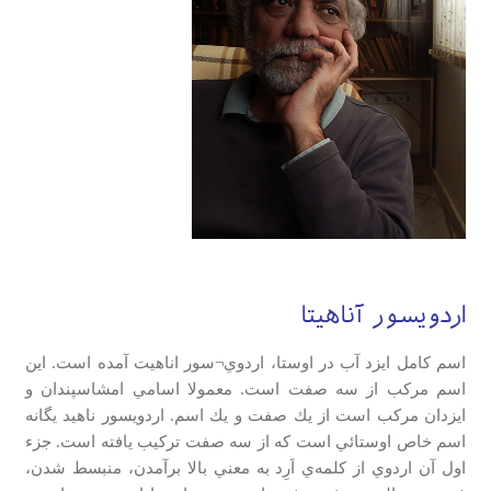
اردویسور آناهیتا
اسم كامل ايزد آب در اوستا، اردوي¬سور اناهيت آمده است. اين
اسم مركب از سه صفت است. معمولا اسامي امشاسپندان و
ايزدان مركب است از يك صفت و يك اسم. اردويسور ناهيد يگانه
اسم خاص اوستائي است كه از سه صفت تركيب يافته است. جزء
اول آن اردوي از كلمه‌ي اَرِد به معني بالا برآمدن، منبسط شدن،