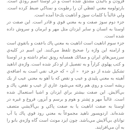
فزودن و باليدن مشتق شده است و در اوستا اسم رودي است.
بارتولومه معني لفظي آن را رطوبت و نمناكي ضبط كرده است.
ولي غالباً با كلمات سورَ و اَناهيت يك‌جا آمده است.
جزء دوم سورَ صفت و به معني قوي و قادر است. اين صفت در
اوستا به انسان و ساير ايزدان مثل مهر و ايرمان و سروش داده
شده است.
جزء سوم اناهيت است اناهيت به معني پاك باعفت و باتقوي است
و ارامنه اين واژه را صحيح تلفظ مي‌كنند. این اسم در كليه‌ي
سرزمين‌هاي ايران و ممالك همسايه رونق تمام داشته و در اوستا
و كتب پهلوي كراراً و به تفصيل از او ذكر شده است. واژه‌ي اناهيد
تشكيل شده از دو جزء « آن » كه حرف نفي است به اضافه‌ي
آهيته به معني پليدي و عيب و نقص كه با آهو به معني عيب از يك
ريشه است و روي هم رفته مي‌شود عاري از عيب و نقص، پاك و
بي‌آلايش. اين صفت بیشتر براي ايزدان و اشيا استعمال شده
است. غالباً مهر و تِشتر و هوم و برسم و آبزور، فروغ و غيره در
اوستا به صفت اناهيت يا به صفت پاكي و بي‌آلايشي متصف
شده‌اند. اردويسور ناهيد مجموعاً به معني رود قوي پاك يا آب
تواناي بي‌آلايش مي‌باشد. چون ايزد مونث است گاه واژه‌ي بانو را
به آن مي‌افزايند.