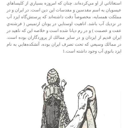
استغاثاتي از او مي‌كرده‌اند. چنان كه امروزه بسياري از كليساهاي
عيسويان به اسم مقدسين و مقدسات اين دين است. در ايران و در
مملكت همسايه، مخصوصاً دقت داشته‌اند كه پرستش‌گاه ايزد آب
در نزديك آب باشد. اناهيت اوستايي در يونان ارتميس ( فرشته‌ي
عفت و عصمت ) و در رم ديانا شده است و خلاصه اين كه ناهيد در
ايران قديم از ايزدان و در ساير ممالك از پروردگاران بوده است.
در ممالك وسيعي كه تحت تصرف ايران بوده، آتشكده‌هايي به نام
ايزد بانوي آب وجود داشته است.1