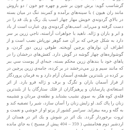
گرشاسب گويد: برش چون بر شير و چهره چو خون / دو بازوش
مانند ران هيون ) با سينه‌هاي برآمده و كمربند تنگ در ميان بسته
در بالاي گردونه‌ي خويش مهار چهار اسب يك رنگ و يك قد را در
دست گرفته و مي‌راند. اسب‌هاي گردونه‌ي وي عبارت است از باد
و ابر و باران و ژاله. ناهيد با جواهرات آراسته، تاجي زرين بر سر
دارد به شكل چرخي كه بر آن صد گوهر نورپاش نصب است و از
اطراف آن نوارهاي پرچين آويخته. طوقي زرين دور گردن، و
گوشواره‌هاي چهار گوشه در گوش دارد. كفش‌هاي درخشان را در
پاهاي خود با بندهاي زرين محكم بسته، جبه‌اي از پوست سي ببر
كه مانند سيم و زر مي‌درخشد در بر كرده، جامه‌ي زرين پرچين در
بر كرده در بلندترين طبقه‌ي آسمان آرام دارد و به فرمان پروردگار
از فراز آسمان باران و تگرگ و برف و ژاله فرو بارد. از اثر
استغاثه‌ي پارسايان و پرهيزگاران از فلك ستارگان يا از بلندترين
قله‌ي كوه هكر به سوي نشيب بشتابد و نطفه‌ي مردان و مَشيمه
زنان را پاك كند. او زايش زنان را آسان سازد، شير را تصفيه كند و
به گله و رمه بيفزايد. سراسر كشور از پرتو او از خوشي و نعمت و
ثروت برخوردار گردد. يك اثر در شوش و يك اثر در همدان از
اردشير دوم هخامنشي ( 359 – 404 پيش از مسيح ) به جاي مانده