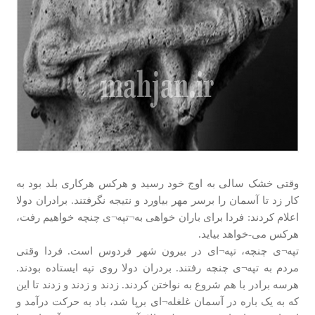
وقتی خشک سالی به اوج خود رسید و هرکس هرکاری بلد بود به
کار زد تا آسمان را برسر مهر بیاورد و نتیجه نگرفتند. برادران دولا
اعلام کردند: فردا برای باران خواهی به¬تپه¬ی چنچه خواهیم رفت،
هرکس می-خواهد بیاید.
تپه¬ی چنچه، تپه¬ای در بیرون شهر فردوس است. فردا وقتی
مردم به تپه¬ی چنچه رفتند. بردران دولا روی تپه ایستاده بودند.
هرسه برادر با هم شروع به نواختن کردند. زدند و زدند و زدند تا این
که به یک باره در آسمان غلغله¬ای برپا شد، باد به حرکت درآمد و