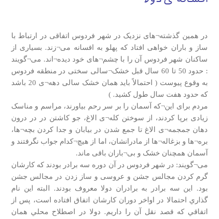
در همین گذشته¬های نزدیک در شهر فردوس اتفاقی در ارتباط با
ساز و باران خواهی افتاد که پهلو به افسانه می¬زند. بسیاری از
ساکنان شهر فردوس آن را با چشم¬های خود دیده¬اند. می¬گویند
: حدود 50 تا 60 سال قبل خشک¬سالی سختی در منطقه فردوس
به وقوع پیوست ( احتمالاً باید همان خشک سالی دهه¬ی 20 باشد
که حدود هفت سال طول کشید. )
مردم برای اين¬كه آسمان را بر سر رحم بياورند، مراسم و مناسک
زیادی برپا کردند، از سوختن کله¬ی الاغ، جو کاشتن در در درون
دهان جمجمه¬ی الاغ تا جمع شدن در بیابان و جدا کردن بچه¬ها،
بره¬ها و بزغاله¬ها از مادرانشان، اما از هیچ¬کدام جواب نگرفتند و
آسمان همچنان خشک و بی¬باران باقی ماند.
می¬گویند: در شهر فردوس در آن دوره سه برادر بودند که کارشان
گرم کردن مجالس جشن و عروسی و ساز زدن در مجالس جشن
بود. اين سه برادر به برادران دولا معروف بودند. البته اين نام
گذاري احتمالا در اواخر دوران كارشان اتفاق افتاده است، پس از
اتفاقي كه قصد نقل آن را داريم. دولا در اصطلاح محلي همان