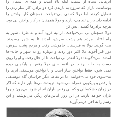
ابرهایی سیاه از سمت قبله بالا آمدند و همه¬ی آسمان را
پوشاندند. باران که شروع به باریدن کرد دو برادر، کار ساز زدن را
تعطیل کردند اما دولا که نی می¬نواخت همچنان کار نواختن را
ادامه داد. باران تند می¬بارید و دولا همچنان در کار نواختن نی بود.
هرچه برادرها گفتند : بس کن
دولا همچنان نی می¬نواخت، از تپه فرود آمد و به طرف شهر به
راه افتاد. مردم هم پشت سرش، آمدند تا به شهر رسیدند.
می¬گویند: دولا به قبرستان خاموشی رفت و مردم پشت سرش،
دور قبر آخوند ملا اکبر دور زدند و دوباره رو به شهر و خانه¬ها
آمدند. می¬گویند: دولا آنقدر نی نواخت تا از حال رفت و او را روی
دست به خانه بردند. در افسانه¬ی دولا رقص و پایکوبی دیده
نمی¬شود، فقط نواختن ساز است و با نواختن موسیقی ابرها را
به¬سوی خود می¬خوانند اما در نقاط دیگر خراسان گاه موسیقی
با رقص و پایکوبی همراه می-شود. تربت‌جامي‌ها باور دارند که اگر
در زمان خشكسالي و كم‌آبي رقص باران انجام شود، بي‌چون و چرا
باران خواهد ‌باريد. در اين روز لباس‌هاي رنگي مي‌پوشند و اين
رسم را به اجرا درمي‌آورند.