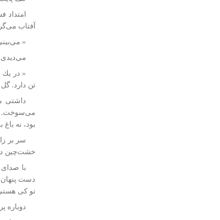
امتداد ف
آفتاب می‌گ
« می‌بين
می‌ديدی، 
« در يك 
تن دارد. گل
داشتی می
می‌سوخت. ما
بود، نه باغ 
سر بر زا
خشت‌‌چين دي
با صدای 
دست پنهان 
تو كی هستی
دوباره پر