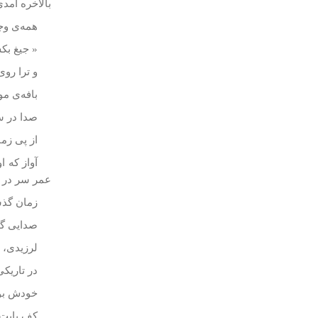
بالاخره آمد
همه‌ی وج
« جيغ بكش
و ترا روی
بافه‌ی مو
صدا در س
از پی زما
آواز که 
عمر سر در آ
زمان گذشت
صدايی گف
لرزيدی، ب
در تاريك
خودش بود،
كف پايت 