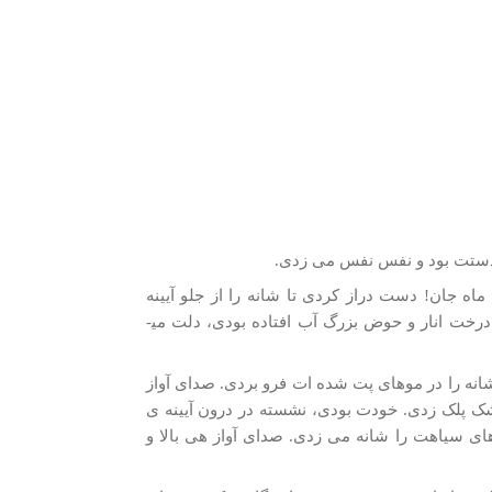
وی دستت بود و نفس نفس می­ زدی.
ه ­جان! دست دراز کردی تا شانه را از جلو آیینه
برداری. شانه­ ی چوبی نبود. چشم گرداندی ودوباره به چشم های خودت رسیدی. یاد درخت انار و حوض بزرگ آب افتاده بودی، دلت می­
 و شانه را در موهای پت شده ­ات فرو بردی. صدای آواز
ر اشک پلک زدی. خودت بودی، نشسته در درون آیینه ­ی
ای سیاهت را شانه می­ زدی. صدای آواز هی بالا و