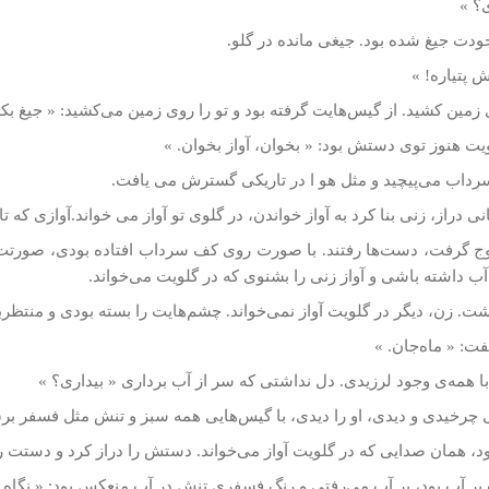
ی؟ »
ودت جيغ شده بود. جيغی مانده در گلو.
 پتياره! »
 زمين كشيد. از گيس‌هايت گرفته بود و تو را روی زمين می‌كشيد: « جيغ ب
یت هنوز توی دستش بود: « بخوان، آواز بخوان. »
رداب می‌پيچيد و مثل هو ا در تاریکی گسترش می­ یافت.
نی دراز، زنی بنا کرد به آواز ‌خواندن، در گلوی تو آواز می ­خواند.آوازی كه ت
اوج گرفت، دست‌ها رفتند. با صورت روی کف سرداب افتاده بودی، صورتت
ب داشته باشی و آواز زنی را بشنوی كه در گلويت می‌خواند.
. زن، ديگر در گلويت آواز نمی‌خواند. چشم‌هايت را بسته بودی و منتظربو
ت: « ماه‌جان. »
ا همه‌ی وجود لرزيدی. دل نداشتی كه سر از آب برداری « بيداری؟ »
ی چرخيدی و ديدی، او را ديدی، با گيس‌هايی همه سبز و تنش مثل فسفر برق
 همان صدایی كه در گلويت آواز می‌خواند. دستش را دراز كرد و دستت راگر
بر آب بود، بر آب می‌رفتی و رنگ فسفری تنش در آب منعكس بود: « نگاه 