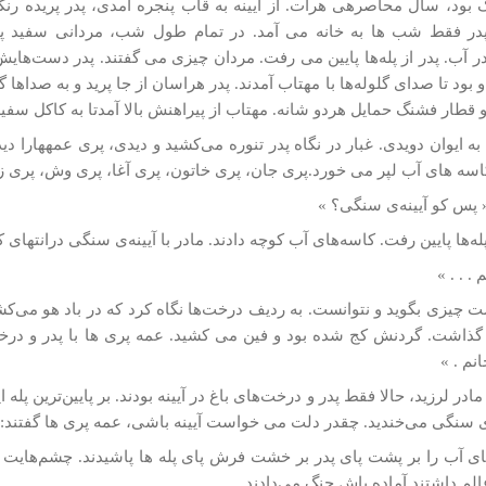
بود، سال محاصره­ی هرات. از آیینه به قاب پنجره آمدی، پدر پریده رنگرو
در فقط شب­ ها به خانه می آمد. در تمام طول شب، مردانی سفيد پوش
 آب. پدر از پله‌ها پايين می رفت. مردان چيزی می گفتند. پدر دست‌ها
 بود تا صدای گلوله‌ها با مهتاب آمدند. پدر هراسان از جا پريد و به صداه
قطار فشنگ حمایل هردو شانه‌. مهتاب از پيراهنش بالا آمدتا به كاكل سف
به ايوان دويدی. غبار در نگاه پدر تنوره می‌كشيد و ديدی، پری عمه­هارا
ه­ های آب لپر می خورد.پری­ جان، پری­ خاتون، پری آغا، پری­ وش، پری­ زا
 پس كو آيينه‌ی سنگی؟ »
له‌ها پايين رفت. كاسه‌های آب كوچه دادند. مادر با آيينه‌ی سنگی درانتهای
. . . »
 چيزی بگويد و نتوانست. به رديف درخت‌ها نگاه كرد كه در باد هو می‌كشي
اشت. گردنش كج شده بود و فين می كشيد. عمه پری­ ها با پدر و درخت‌ه
نم . »
در لرزيد، حالا فقط پدر و درخت‌های باغ در آيينه بودند. بر پايين‌ترين پله اي
ه‌ی سنگی می‌خنديد. چقدر دلت می خواست آيينه باشی، عمه پری­ ها گفتند:
ای آب را بر پشت پای پدر بر خشت فرش پای پله­ ها پاشيدند. چشم‌هايت ر
عالم داشتند آماده باش جنگ می‌دادند.