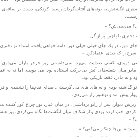
سفری انگشتش به بوته‌های آفتاب‌گردان رسيد. كودكی، دست بر ساقه‌ی بلن
ريست.
ی؟ می‌بينی‌ش؟ »
دختری با پاچين پر از گل.
جای دور، در يك جای خيلی خيلی دور ادامه خواهی يافت. امتداد تو دفتری‌
 سرخ را كه ديدی اعتمادكن. »
­ دویدی، كسی صدايت می‌زد. نمی‌دانستی زير جرجر باران می‌دوی يا
در ميان شعله‌های آتش بی‌حركت ايستاده بود. می­ دویدی اما نه به عم
بود و نه مادر، فقط تاريكی بود.
نو گذاشته بودی و به های های می­ گریستی. صدای قدم‌ها را نشنيدی و فر
وار پيش آمد و توهنوز زار می‌زدی.
ريزش ديوار، سر از زانو برداشتی. در ميان غبار، نور چراغ كور كنند
كردی. خپ كرده بودی و از شكاف ميان انگشت‌ها نگاه می‌كردی، پيراه
؟ »
سيد: « اين‌جا چه‌كار می‌كنی؟ »