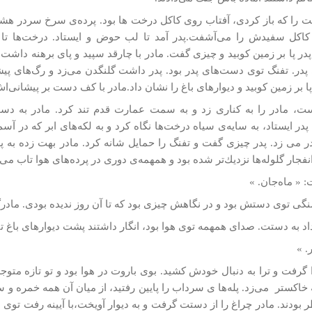
 را که باز کردی، آفتاب روی کاکل درخت­ ها بود. پرده‌ی سرخ سردر هشتی 
اكل سفيدش را می‌آشفت.پدر آمد تا لب حوض و ايستاد. درخت‌ها تا خو
پدر پا بر زمين كوبيد و چيزی گفت. مادر با چارقد سپيد و پای برهنه داشت ا
پدر. تفنگ توی دست‌های پدر بود. پدر داشت گلنگدن می‌زد و رگ‌های پي
ا بر زمين كوبيد و دیوارهای باغ را نشان داد.مادر با كف دست بر پيشانی‌اش
ست، مادر را به كناری زد و به سمت عمارت قدم تند كرد. مادر به دست 
در ايستاد، به سايه‌ی سياه درخت‌ها نگاه كرد و به لكه‌های ابر كه در آ
 می زد. پدر چيزی گفت و تفنگ را حمايل شانه كرد. مادر بهت زده به پد
جار گلوله‌ها نزديك‌تر شده بود و همهمه‌ی دوری در پرده‌های هوا تاب می‌
 « ماه‌جان. »
نگی توی دستش بود و در نگاهش چيزی بود كه تا آن روز نديده بودی. مادرگف
اد به دستت. صدای همهمه توی هوا بود، انگار داشتند پشت ديوارهای باغ تي
. »
گرفت و ترا به دنبال خودش كشيد. بوی باروت در هوا بود و تو تازه متوجه
ه خاكستر می‌زد. پله‌ها ی سرداب را پايين رفتيد، از ميان آن همه خمره و
ظر بودند. مادر چراغ را از دستت گرفت و به ديوار آويخت،با آيينه رفت ت