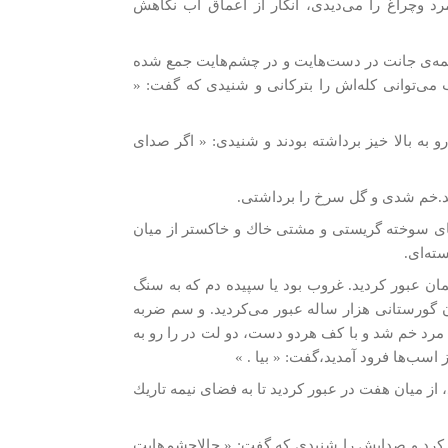
رد وچراغ را می‌ديدی، انگار از اعماق آب نگاهش
همه‌ی جانت در دست‌هايت و در چشم‌هايت جمع شده
ب می‌توانی كله‌اش را بتركانی و شنيدی كه گفت: «
و به بالا خيز برداشته بودند و شنيدی: « اگر صدای
د.خم شدی و گل سرخ را برداشتی.
‌های سوخته گريستی و مشتی خاك و خاكستر از ميان
ته‌ای.
مان عبور كرديد. غروب بود يا سپيده دم كه به سنگ
ن گورستانی هزار ساله عبور می‌كرديد. و سم ضربه
 مرد خم شد و با كف هردو دست، دو لت در را رو به
 اسب‌ها فرود آمديد،گفت: « بيا . »
، از ميان هفت در عبور كرديد تا به فضای نيمه تاريك
پر كرد و صدايش را شنيدی كه گفت: « حالاچشم‌هايت