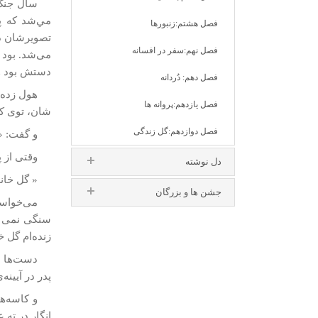
سال جنگ 
مي‌شد كه پ
فصل هشتم:زنبورها
تصويرشان در
فصل نهم:سفر در افسانه
می‌شد. بود و
دستش بود و 
فصل دهم: دُردانه
هول زده 
فصل یازدهم:پروانه ها
شان، توی کاس
فصل دوازدهم:گل زندگی
و گفت: «
وقتی از پ
دل نوشته
« گل خانم 
جشن ها و بزرگان
می‌خواست
سنگی نمی گذ
زنده‌ام گل خا
دست‌ها ما
پدر در آيين
و كاسه‌ه
انگار در ته 