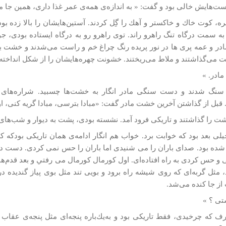
ت‌هايش خالی بود و گفت: « به اندازه‌ی همه‌ی عمر غذا داری، همین­ جا می
ه، كوت خاك و خاكستر و آهك را گِل كردند. آستين‌هايشان را بالا زده بو
به سمت درگاه تنگ راهرو راند. توی راهرو رو به درگاه ايستاده بودی، جور
ادر و عمه پری­ ها در نور پريده رنگ چراغ خم و راست می‌شدند و خشت 
 می‌گذاشتند و ملاط می‌ريختند. خشونت چهره‌هایشان را از شكل انداخته 
مادر. »
 سنگ شدند و دست سنگی‌ مادر انگار به خشت‌ها چسبيد. شراره‌های
 قبل از گذاشتن آخرین خشت مادر گفت: «مبادا بترسی، مبادا گریه کنی، اوض
ت را گذاشتند و تاريكی فرود آمد. نشسته بودی، پشت به ديوار و شب‌های 
يلی بعد بود كه خوابت برد. خواب هم انگار ادامه‌ی همان تاريكی بودكه ك
ده بود. صدای باران را می­ شنیدی اما باران را حس نمی­ کردی. دست در
تی و حس كردی به راه افتاده‌ای. اول كورمال كورمال می رفتي و بعد قدم
 مثل گربه‌ای كه روی شيشه راه برود و بويی تند مثل بوی پياز گنديده 
ز جا كنده می‌شد.
تی ؟ »
ف كه چرخيدی، فقط تاريكی بود و به‌يك‌باره پنجه‌ای مثل پنجه‌ی عق