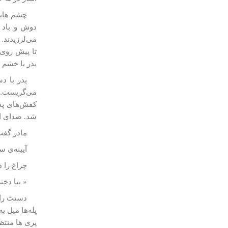
چشم­ هایت
دوش و باد ك
می‌لرزيدند. 
تا پيش روی 
پدر با خشم پ
پدر با د
می‌گريست. پ
كفش‌های پدر
شد. صدای انف
مادر گفت:
آيينه‌ی س
چراغ را د
« بيا دختر
دستت را 
پله‌ها ميل ب
پری­ ها منت