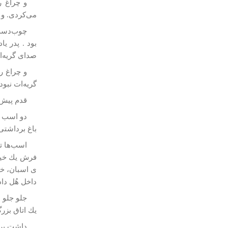
و چراغ ر
می‌كردی. و 
چوب‌دست 
بود . پدر ي
صدای گريه‌ا
و چراغ را
گريه‌ات نبود
قدم پيش 
دو اسب س
باغ برداشتی
اسب‌ها ت
فرش يك خياب
ی اسبان، خو
داخل هُل داد
جلو جلو م
يك اتاق بزر
داشت پرد