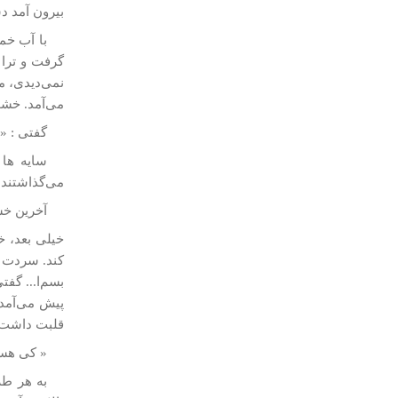
بيرون آمد دس
با آب خمر
گرفت و ترا 
نمی‌ديدی، م
می‌آمد. خشت
گفتی : « 
سایه­ ها
می‌گذاشتند.
آخرين خش
خيلی بعد، خ
كند. سردت ش
بسم‌ا... گف
پيش می‌آمد،
قلبت داشت ا
« كی هس
به هر طر