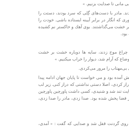
­ مانی تا صدايت بزنیم. »
دند. مادر با دست‌های گِلی كه سرد بودند، دستت را
ی كه انگار در برابر آيينه ايستاده باشی. خودت را
بر خشت می‌گذاشتند. بوی آهك و خاكستر نم كشيده
بود.
 چراغ موج زدند، سايه ­ها دوباره خشت بر خشت
اع که آرام شد، دیوار را خراب می­کنیم. »
بی‌مهتاب را مرور می‌كردی.
ش ‌آمده بود و می خواست تا پايان جهان ادامه پيدا
از كردی، اصلا دستی نداشتی كه دراز كنی. زير لب
‌هايت تند شد و شنیدی، كسی داشت پاورچين پاورچين
در فضا پخش ‌شده بود. صدا زدی، مادر را صدا زدی،
اب روی گردنت قفل شد و صدايی كه گفت : « آمدی،