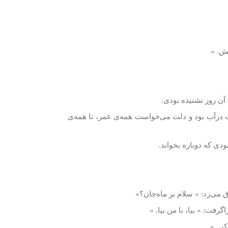
كش. »
ا آن روز نشنيده بودی.
 درآب بود و دلت می‌خواست همه‌ی عمر، تا همه‌ی
دی كه دوباره بخواند.
 می‌زد: « سلام بر ماه‌جان؟»
فت: « بيا، با من بيا. »
كن. »