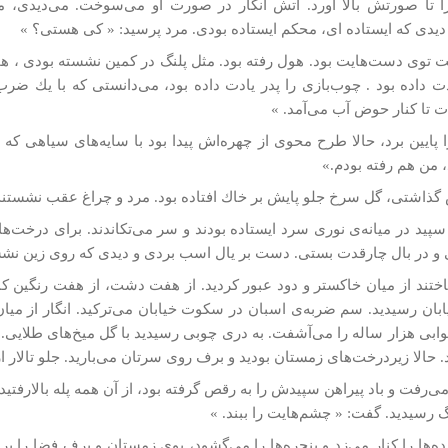
ا تا صورتش بالا آورد. آتش انگار در صورت او می‌سوخت. می‌ديدی، م
دیدی که ايستاده ­ای، محكم ايستاده بودی. مرد پرسيد: « كی هستی؟ »
توی دست‌هايت بود. هول رفته بود. مثل پلنگ در كمين نشسته بودی ، 
ادت داده بود . چوب‌بازی را پدر يادت داده بود، می‌دانستی كه با يك ضر
ت تا كنار حوض آب می‌آمد. »
 پايين برد، حالا طرح محوی از چهره‌اش پيدا بود با سايه‌های سياهی كه ر
، من هم رفته بودم.»
گذاشتی، گل سرخ جلو پايش بر خاك افتاده بود. مرد و چراغ عقب نشستن
پيد در ميانه‌ی نوری سرد ايستاده بودند و سر می‌تكاندند. برای درخت
 و در بال چارقدت بستی. دست بر يال اسب بردی و ديدی كه روی زين نشس
اختند از ميان خاكستر و دود‌ عبور كرديد. از هفت دشت، از هفت رنگين ك
ان رسيديد. سم ضربه‌ی اسبان در سكوت خيابان می‌تركيد. انگار از ميا
ابی هزار ساله را می‌آشفت. به دری چوبی رسيديد با گل ميخ‌های طلايی.
. حالا زيردرخت‌های زمستان بوديد و برف روی سرتان می‌باريد. جلو تالار از
ی‌رفت و باد پيراهن سپيدش را به رقص گرفته بود، از آن همه پله بالارفتيد
گ رسيديد. گفت: « چشم‌هايت را ببند. »
ه‌ها را كنار می‌زد و پنجره‌ها را می‌گشود، بوی زمستان و برف فضا را 