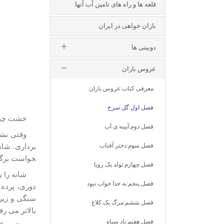
قلعه ها و راه های تامین آب آنها
باران خواهی در ایران
دوبیتی ها
عروس باران
معرفی کتاب:عروس باران
فصل اول:گل سرخ
خشت­ چین 
فصل دوم:آیینه ی آب
وقتی نشس
فصل سوم:دختر آفتاب
خواست برگرد
فصل چهارم:تولد یک رویا
شانه را ی
فصل پنجم:به خدا خواب نبود
دوری، پرده پ
سنگی و زیر 
فصل ششم:مرگ یک کلاغ
بالاتر می­ ر
فصل هفتم:باد سیاه