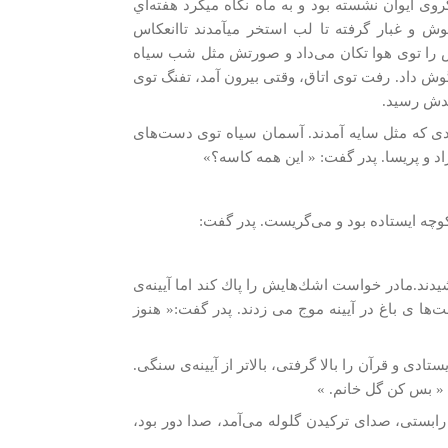
ی ایوان نشسته بود و به ماه نگاه می­کرد هفته‌اي
 و غبار گرفته تا لب استخر میآمدند تاانعكاس
يش را توی هوا تكان می‌داد و صورتش مثل شب سياه
ا گوش داد. رفت توی اتاق، وقتی بيرون آمد، تفنگ توی
يدش رسيد.
 ديدی كه مثل سايه آمدند. آسمان سیاه توی دست‌های
د و پری­سا. پدر گفت: « اين همه كاسه؟»
 كوچه ايستاده بود و می‌گريست. پدر گفت:
دند.مادر خواست اشك‌هايش را پاك كند اما آيينه‌ی
ا ی باغ در آيينه موج می زدند. پدر گفت:« هنوز
ستادی و قرآن را بالا گرفتی، بالاتر از آيينه‌ی سنگی.
 « بس كن گل خانم. »
ابستی، صدای تركيدن گلوله می‌آمد، صدا دور بود،