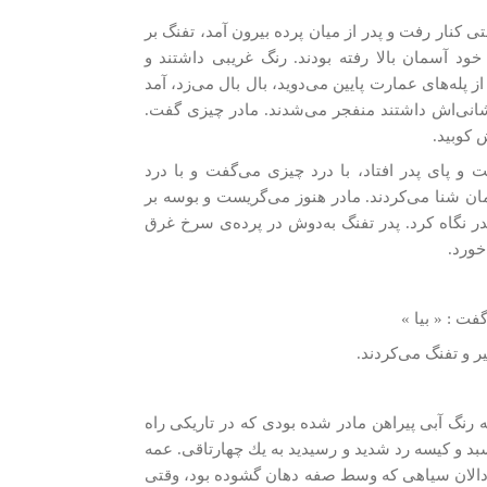
کنار رفت و پدر از ميان پرده‌ بيرون آمد، تفنگ بر
د آسمان بالا رفته بودند. رنگ غريبی داشتند و
ز پله‌های عمارت پايين می‌دويد، بال بال می‌زد، آمد
شانی‌اش داشتند منفجر می‌شدند. مادر چيزی گفت.
 كوبيد.
و پای پدر افتاد، با درد چيزی می‌گفت و با درد
سمان شنا می‌كردند. مادر هنوز می‌گريست و بوسه بر
ر نگاه كرد. پدر تفنگ به‌دوش در پرده‌ی سرخ غرق
خورد.
ت : « بيا »
ر و تفنگ می‌كردند.
 رنگ آبی پيراهن مادر شده بودی كه در تاريكی راه
 سبد و كيسه رد شديد و رسيديد به يك چهارتاقی. عمه
وی دالان سياهی كه وسط صفه دهان گشوده بود، وقتی