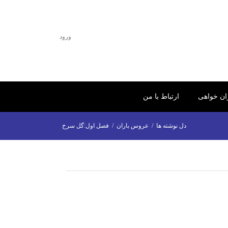
ورود
ران خواهی
ارتباط با من
دل نوشته ها
/
عروس باران
/
فصل اول:گل سرخ