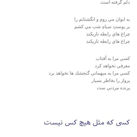
دلم گرفته است
به ايوان مي روم و انگشتانم را
بر پوستِ سياهِ شب مي كشم
چراغ هاي رابطه تاريكند
چراغ هاي رابطه تاريكند
كسي مرا به آفتاب
معرفي نخواهد كرد
كسي مرا به ميهماني گنجشك ها نخواهد برد
پرواز را بخاطر بسپار
پرنده مردني ست
كسی كه مثل هيچ كس نيست