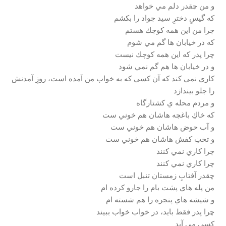
و من چقدر دلم مي خواهد
كه گيسِ دخترِ سيد جواد را بكشم
چرا من اين همه كوچك هستم
كه در خيابان ها گم مي شوم
چرا پدر كه اين همه كوچك نيست
و در خيابان ها هم گم نمي شود
كاري نمي كند كه آن كسي كه به خواب من آمده است، روزِ آمدنش
را جلو بيندازد
و مردم محله ي كشتارگاه
كه خاكِ باغچه هاشان هم خوني ست
و آب حوض هاشان هم خوني ست
و تختِ كفش هاشان هم خوني ست
چرا كاري نمي كنند
چرا كاري نمي كنند
چقدر آفتابِ زمستان تنبل است
من پله هاي پشت بام را جارو كرده ام
و شيشه هاي پنجره را هم شسته ام
چرا پدر فقط بايد، در خواب خواب ببيند
كسي مي آيد