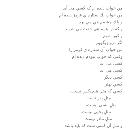
من خواب ديده ام كه كسي می آيد
من خوابِ يك ستاره ي قرمز ديده ام
و پلكِ چشمم هي مي پرد
و كفش هايم هی جفت مي شوند
و كور شوم
اگر دروغ بگويم
من خوابِ آن ستاره ي قرمز را
وقتي كه خواب نبودم ديده ام
كسي مي آيد
كسي مي آيد
كسي ديگر
كسي بهتر
كسي كه مثلِ هيچيكس نيست،
مثلِ پدر نيست،
مثلِ انسي نيست،
مثلِ يحيي نيست،
مثلِ مادر نيست
و مثلِ آن كسي ست كه بايد باشد