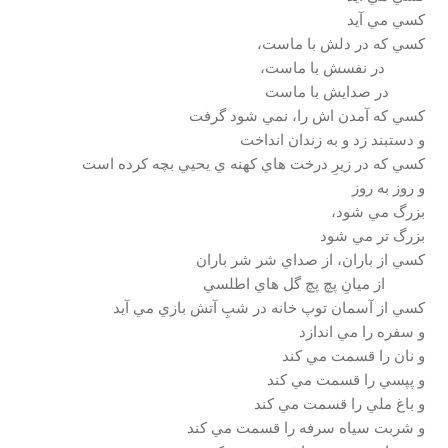
كسي مي آيد
كسي كه در دلش با ماست،
در نفسش با ماست،
در صدايش با ماست
كسي كه آمدن اش را، نمي شود گرفت
و دستبند زد و به زندان انداخت
كسي كه در زيرِ درخت هاي كهنه ي يحيي بچه كرده است
و روز به روز
بزرگ مي شود،
بزرگ تر مي شود
كسي از باران، از صداي شر شر باران
از ميانِ پچ پچ گل هاي اطلسي
كسي از آسمان توپ خانه در شبِ آتش بازي مي آيد
و سفره را مي اندازد
و نان را قسمت مي كند
و پپسي را قسمت مي كند
و باغ ملي را قسمت مي كند
و شربت سياه سرفه را قسمت مي كند