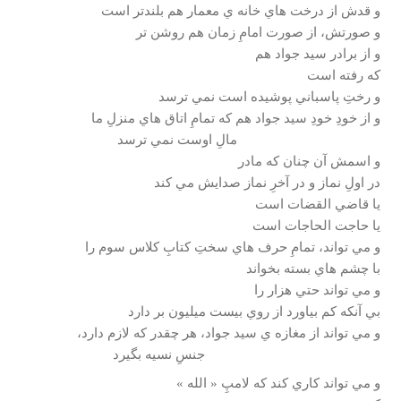
و قدش از درخت هاي خانه ي معمار هم بلندتر است
و صورتش، از صورت امامِ زمان هم روشن تر
و از برادر سيد جواد هم
كه رفته است
و رختِ پاسباني پوشيده است نمي ترسد
و از خودِ خودِ سيد جواد هم كه تمامِ اتاق هاي منزلِ ما
مالِ اوست نمي ترسد
و اسمش آن چنان كه مادر
در اولِ نماز و در آخرِ نماز صدايش مي كند
يا قاضي القضات است
يا حاجت الحاجات است
و مي تواند، تمامِ حرف هاي سختِ كتابِ كلاس سوم را
با چشم هاي بسته بخواند
و مي تواند حتي هزار را
بي آنكه كم بياورد از روي بيست ميليون بر دارد
و مي تواند از مغازه ي سيد جواد، هر چقدر كه لازم دارد،
جنسِ نسيه بگيرد
و مي تواند كاري كند كه لامپِ « الله »