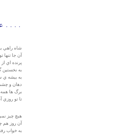
عاشق
شاه راهي به
آن جا تنها 
پرنده اي از
به نخستين گ
به بيشه ي س
دهان و چشم
برگ ها همه 
تا تو روزي 
هيچ چيز نمي
آن روز هم چ
به خواب رفتم