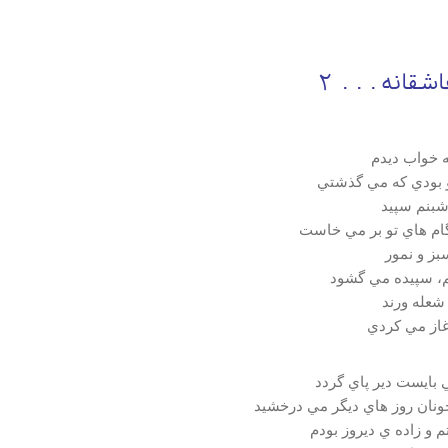
انه 2
 خواب ديدم
تو بودي كه مي گذشتي
 شبنم سپيد
ام هاي تو بر مي خاست
بز و نمور
، سپيده مي گشود
شعله ورند
آغاز مي كردي
 بايست دير پاي گردد
ونان روز هاي ديگر مي درخشيد
 و زاده ي ديروز بودم