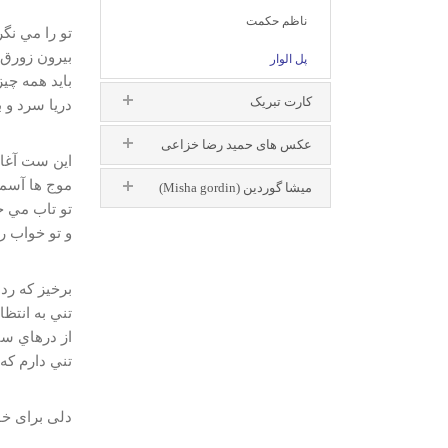
ناظم حکمت
تو را مي نگ
بيرون زورق ه
پل الوار
بايد همه چيز
کارت تبریک
دريا سرد و
عکس های حمید رضا خزاعی
اين ست آغاز
موج ها آسما
میشا گوردین (Misha gordin)
تو تاب مي خ
و تو خواب ر
برخيز كه رد 
تني به انتظ
از درهاي سپ
تني دارم كه
دلی برای خوا