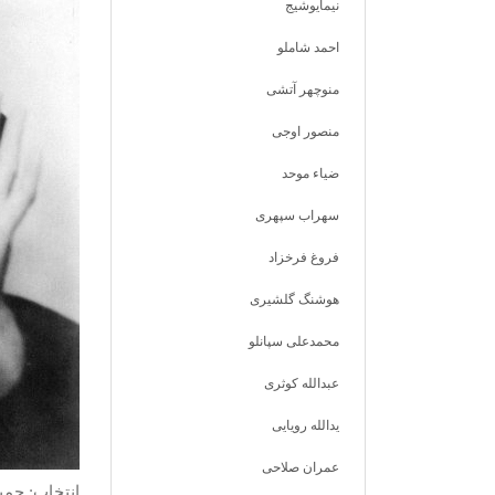
نیمایوشیج
احمد شاملو
منوچهر آتشی
منصور اوجی
ضیاء موحد
سهراب سپهری
فروغ فرخزاد
هوشنگ گلشیری
محمدعلی سپانلو
عبدالله کوثری
یدالله رویایی
عمران صلاحی
انتخاب: حم