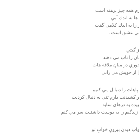
رم همه چيز برهنه است
ا به اندك آبي
 را به اندك كلامي گفت
 بي عشق است .
ِ گيتي
ن را تاب مي دهند
وري در ميانِ ملافه هات
ا از خويش مي راني
پاهات را دنبا ل مي كنيم
ار كشيدنت دارم تني به دنبال كردنت
يده به درهاي سايه
 زندگيم را به دوست داشتنت سر مي كنم
ب ديدن بيرونِ خوابِ تو .