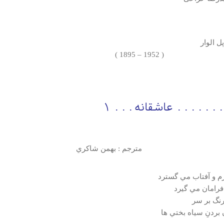
وار
( 1952 – 
قانه 1
م : بهمن شاكري
رم و آفتاب مي گسترد
 فرامان مي گيرد
رنگ بر سر
 بردنِ سياه بختي ها