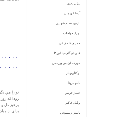
بیژن نجدی
آزیتا قهرمان
پل ال
نازنین نظام شهیدی
1895 )
بهزاد خواجات
حمیدرضا خزاعی
فدریکو گارسیا لورکا
عاش
خورخه لوئیس بورخس
اوکتاویو پاز
مترج
پابلو نرودا
تو را مي نگ
جیمز جویس
زودا كه روز
ویلیام فاکنر
برخيز دل و 
براي از ميان
یانیس ریتسوس