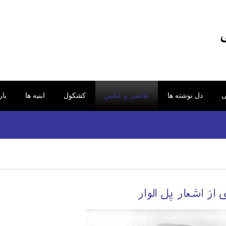
ی
دل نوشته ها
نقاشی و عکس
کشکول
ابنیه ها
با
 از اشعار پل الوار