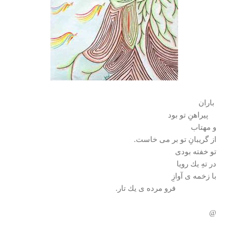
باران
پيراهنِ تو بود
و مهتاب
از گريبانِ تو بر می خاست.
تو خفته بودی
در تهِ يك رويا
با زخمه ی آوازِ
فرو مرده ی يك تار.
@