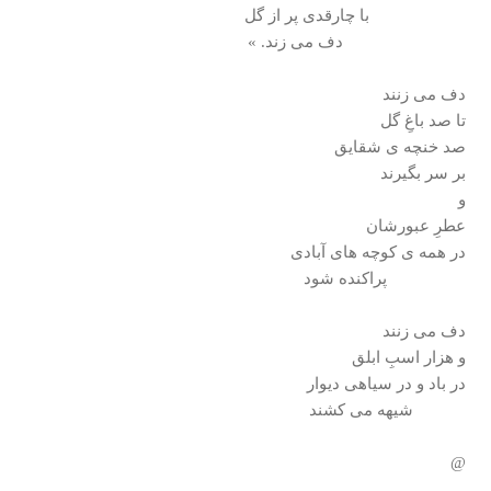
با چارقدی پر از گل
دف می زند. »
دف می زنند
تا صد باغِ گل
صد خنچه ی شقايق
بر سر بگيرند
و
عطرِ عبورشان
در همه ی كوچه های آبادی
پراكنده شود
دف می زنند
و هزار اسبِ ابلق
در باد و در سياهی ديوار
شيهه می كشند
@