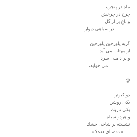
ماه در پنجره
چرخ در چرخش
و باغِ پر از گل
در سياهی ديوار .
گربه پاورچين پاورچين
از مهتاب می آيد
و بر دامنی سرد
می خوابد.
@
دو كبوتر
يكی روشن
يكی تاريك
و هردو سياه
نشسته بر شاخی خشك
- « دده، آی دده؟ »