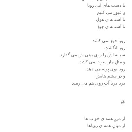
تا دست های آبی رويا
و عبور می كنيم
تا آستانه ی هول
تا آستانه ی جيغ
رويا جيغ نمی كشد
رويا انگشتِ
سبابه اش را روی بينی ش می گذارد
و مثلِ مار سوت می كشد
رويا بوی پونه می دهد
و در چشم هايش
دريا دريا آب روی هم می رمبد
@
از مرزِ همه ی خواب ها
از ميانِ همه ی روياها