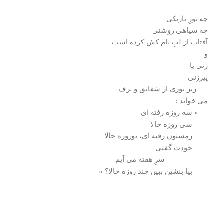
چه نورِ تاريكی
چه سياهی روشنی
آفتاب از لبِ بام كش كرده است
و
زنی يا
پيرزنی
زير توری از شقايق و برف
می خواند :
« سه روزه رفته ای
سی روزه حالا
زمستون رفته ای، نوروزه حالا
خودت گفتی
سرِ هفته می آيم
بيا بنشين ببين چند روزه حالا؟ »