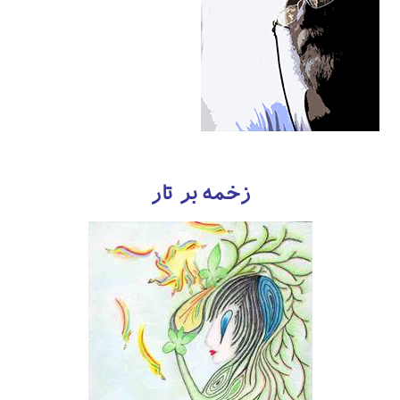
زخمه بر تار