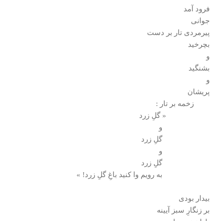
فرود آمد
جوانی
پيرمردی تار بر دست
بچرخيد
و
بشنگيد
و
پريشان
زخمه بر تار :
« گلِ زرد
و
گلِ زرد
و
گلِ زرد
به رويم وا كنيد باغِ گلِ زرد! »
بيدار بودی
بر زنگارِ سبز آيينه