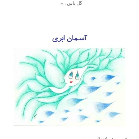
گلِ ياس . »
آسمان ابری