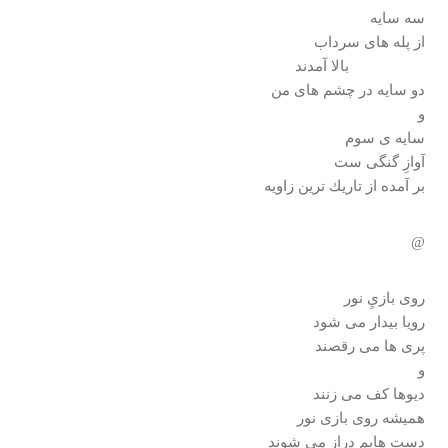
سه سايه
از پله های سرداب
بالا آمدند
دو سايه در چشم های من
و
سايه ی سوم
آوازِ گنگی ست
بر آمده از تاريك ترين زاويه
@
روی بازيِ نور
رويا بيدار می شود
پری ها می رقصند
و
ديوها كف می زنند
هميشه روی بازی نور
دست هايم دراز می شوند