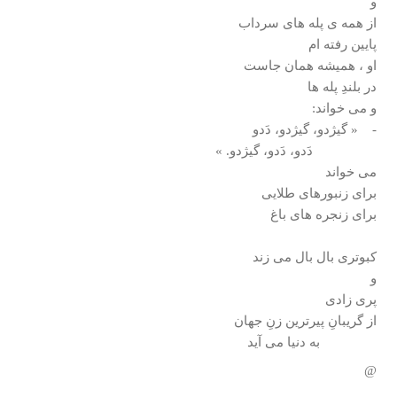
و
از همه ی پله های سرداب
پايين رفته ام
او ، هميشه همان جاست
در بلندِ پله ها
و می خواند:
- « گيژدو، گيژدو، دَدو
دَدو، دَدو، گيژدو. »
می خواند
برای زنبورهای طلايی
برای زنجره های باغ
كبوتری بال بال می زند
و
پری زادی
از گريبانِ پيرترين زنِ جهان
به دنيا می آيد
@