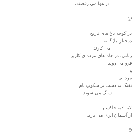
در هوا می رقصند.
@
در كوچه باغ های تاريخ
درختانِ باژگونه
می كارند
زنانی، در چاه های مرده ی كاريز
فرو می روند
و
مردانی
تفنگ به دست بر سكوتِ بام
سنگ می شوند
لايه لايه خاكستر
از آسمانِ ابری می بارد.
@