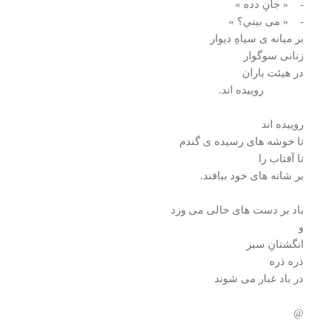
- « جانِ دده »
- « می بيني؟ »
بر ميانه ی سياهِ ديوار
زنانی سوگوار
در هيئت باران
روييده اند.
روييده اند
تا خوشه های رسيده ی گندم
تا آفتاب را
بر شانه های خود ببافند.
باد بر دست های خالی می وزد
و
انگشتانِ سبز
ذره ذره
در باد غبار می شوند
@