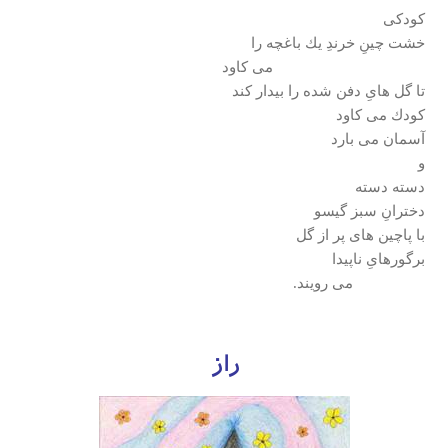
كودكی
خشت چينِ خرندِ يك باغچه را
می كاود
تا گل هایِ دفن شده را بيدار كند
كودك می كاود
آسمان می بارد
و
دسته دسته
دخترانِ سبز گيسو
با پاچين های پر از گل
برگورهایِ ناپيدا
می رويند.
راز