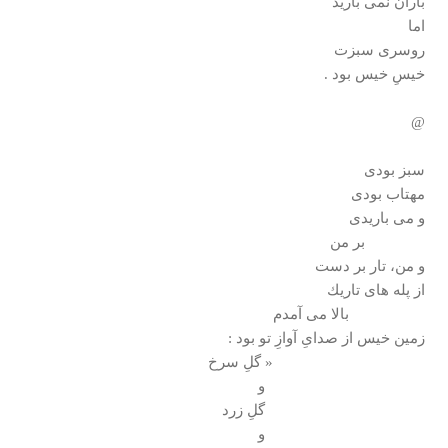
باران نمی باريد
اما
روسری سبزت
خيسِ خيس بود .
@
سبز بودی
مهتاب بودی
و می باريدی
بر من
و من، تار بر دست
از پله های تاريك
بالا می آمدم
زمين خيس از صدایِ آوازِ تو بود :
« گلِ سرخ
و
گلِ زرد
و