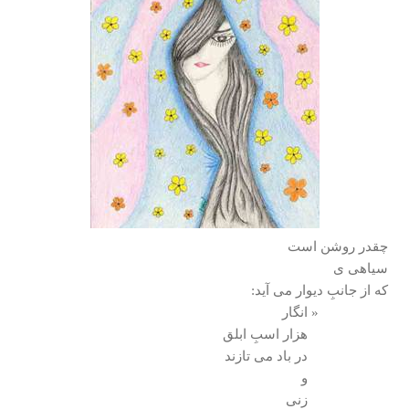
چقدر روشن است
سياهی ی
كه از جانبِ ديوار می آيد:
« انگار
هزار اسبِ ابلق
در باد می تازند
و
زنی