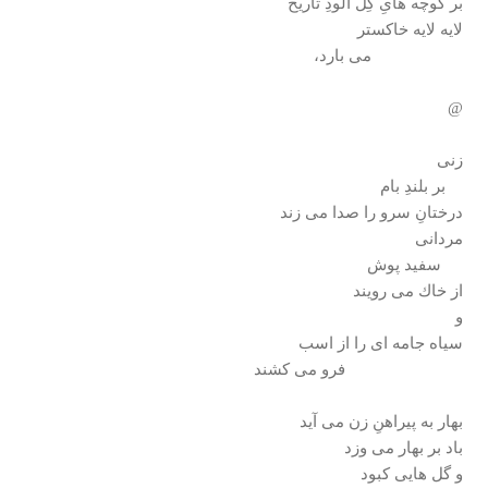
بر كوچه هایِ گِل آلودِ تاريخ
لايه لايه خاكستر
می بارد،
@
زنی
بر بلندِ بام
درختانِ سرو را صدا می زند
مردانی
سفيد پوش
از خاك می رويند
و
سياه جامه ای را از اسب
فرو می كشند
بهار به پيراهنِ زن می آيد
باد بر بهار می وزد
و گل هايی كبود