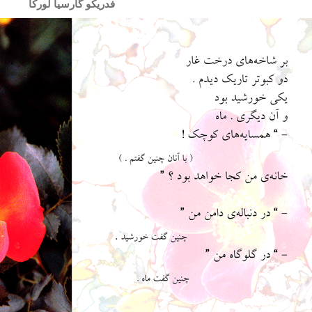
فدریکو گارسیا لورکا