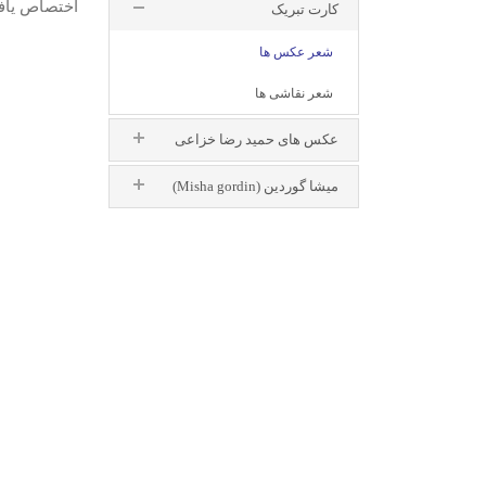
اختصاص یافت
کارت تبریک
با ا
شعر عکس ها
شعر نقاشی ها
عکس های حمید رضا خزاعی
میشا گوردین (Misha gordin)