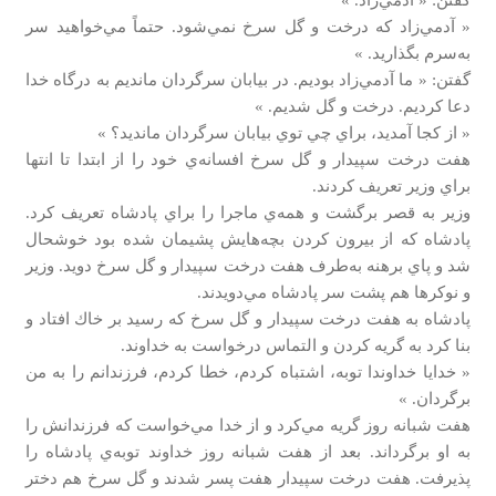
« آدمي‌زاد كه درخت و گل سرخ نمي‌شود. حتماً مي‌خواهيد سر
به‌سرم بگذاريد. »
گفتن: « ما آدمي‌زاد بوديم. در بيابان سرگردان مانديم به درگاه خدا
دعا كرديم. درخت و گل شديم. »
« از كجا آمديد، براي چي توي بيابان سرگردان مانديد؟ »
هفت درخت سپيدار و گل سرخ افسانه‌ي خود را از ابتدا تا انتها
براي وزير تعريف كردند.
وزير به قصر برگشت و همه‌ي ماجرا را براي پادشاه تعريف كرد.
پادشاه كه از بيرون كردن بچه‌هايش پشيمان شده بود خوشحال
شد و پاي برهنه به‌طرف هفت درخت سپيدار و گل سرخ دويد. وزير
و نوكرها هم پشت سر پادشاه مي‌دويدند.
پادشاه به هفت درخت سپيدار و گل سرخ كه رسيد بر خاك افتاد و
بنا كرد به گريه كردن و التماس درخواست به خداوند.
« خدايا خداوندا توبه، اشتباه كردم، خطا كردم، فرزندانم را به من
برگردان. »
هفت شبانه روز گريه مي‌كرد و از خدا مي‌خواست كه فرزندانش را
به او برگرداند. بعد از هفت شبانه روز خداوند توبه‌ي پادشاه را
پذيرفت. هفت درخت سپيدار هفت پسر شدند و گل سرخ هم دختر