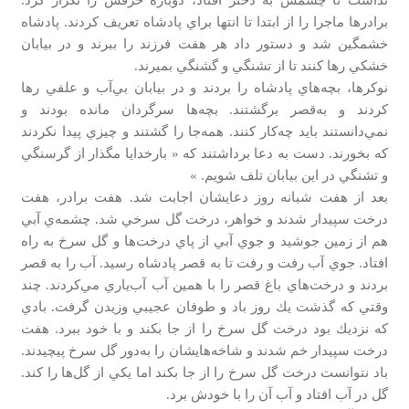
برادرها ماجرا را از ابتدا تا انتها براي پادشاه تعريف كردند. پادشاه
خشمگين شد و دستور داد هر هفت فرزند را ببرند و در بيابان
خشكي رها كنند تا از تشنگي و گشنگي بميرند.
نوكرها، بچه‌هاي پادشاه را بردند و در بيابان بي‌آب و علفي رها
كردند و به‌قصر برگشتند. بچه‌ها سرگردان مانده بودند و
نمي‌دانستند بايد چه‌كار كنند. همه‌جا را گشتند و چيزي پيدا نكردند
كه بخورند. دست به دعا برداشتند كه « بارخدايا مگذار از گرسنگي
و تشنگي در اين بيابان تلف شويم. »
بعد از هفت شبانه روز دعايشان اجابت شد. هفت برادر، هفت
درخت سپيدار شدند و خواهر، درخت گل سرخي شد. چشمه‌ي آبي
هم از زمين جوشيد و جوي آبي از پاي درخت‌ها و گل سرخ به راه
افتاد. جوي آب رفت و رفت تا به قصر پادشاه رسيد. آب را به قصر
بردند و درخت‌هاي باغ قصر را با همين آب آب‌ياري مي‌كردند. چند
وقتي كه گذشت يك روز باد و طوفان عجيبي وزيدن گرفت. بادي
كه نزديك بود درخت گل سرخ را از جا بكند و با خود ببرد. هفت
درخت سپيدار خم شدند و شاخه‌هايشان را به‌دور گل سرخ پيچيدند.
باد نتوانست درخت گل سرخ را از جا بكند اما يكي از گل‌ها را كند.
گل در آب افتاد و آب آن را با خودش برد.