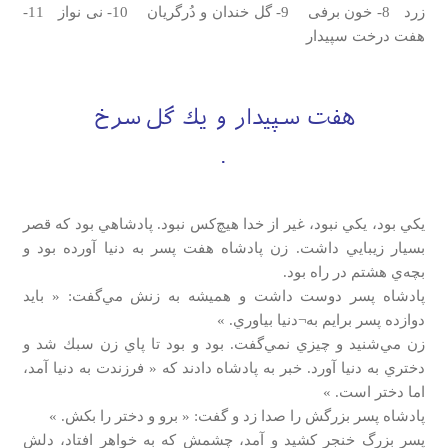
زرد 8- خون برفی 9- گل خندان و دُرگریان 10- نی نواز 11-
هفت درخت سپیدار
هفت سپيدار و يك گل سرخ
يكي بود، يكي نبود، غير از خدا هيچ‌كس نبود. پادشاهي بود كه قصر
بسيار زيبايي داشت. زن پادشاه هفت پسر به دنيا آورده بود و
بچه‌ي هشتم در راه بود.
پادشاه پسر دوست داشت و هميشه به زنش مي‌گفت: « بايد
دوازده پسر برايم به¬دنيا بياوري. »
زن مي‌شنيد و چيزي نمي‌گفت. بود و بود تا پاي زن سبك شد و
دختري به دنيا آورد. خبر به پادشاه دادند كه « فرزندت به دنيا آمد،
اما دختر است. »
پادشاه پسر بزرگش را صدا زد و گفت: « برو و دختر را بكش. »
پسر بزرگ خنجر كشيد و آمد، چشمش كه به خواهر افتاد، دلش