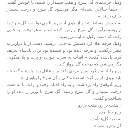
وكيل حرف‌هاي گل سرخ و هفت سپيدار را شنيد. با خودش گفت:
« حتماً خيالاتي شده‌ام. مگر مي‌شود گل سرخ و درخت سپيدار
حرف بزنند. »
به خودش مسلط شد و از جوي آب پريد تا مي‌خواست گل سرخ را
از ريشه درآورد، گل سرخ از زمين كنده شد و به هوا رفت، به جايي
رفت كه دست وكيل به او نمي‌رسيد.
وكيل هرچه تقلا كرد دستش به جايي نرسيد. دست از پا درازتر به
قصر برگشت و هرچه ديده بود و شنيده بود براي پادشاه تعريف
كرد. پادشاه گفت: « آفتاب به سرت خورده و پرت و پلا میگويی
مگر مي‌شود كه درخت گل پرواز كند. »
وزير را احضار كرد. وزير مردي با تدبير و عاقل بود. پادشاه گفت: «
بايد بروی، از زرنگيت استفاده كني و گل سرخ را بياوری. »
وزير آذوقه‌ي راه برداشت و به راه افتاد. رفت و رفت تا به هفت
درخت سپيدار و گل سرخ رسيد. گل سرخ تا وزير را ديد، او را
شناخت و گفت:
« هفت برارو، هفت برارو.
وزير بابا آمده.
به صيد گل‌ها آمده.
گل بدم يا ندم. »