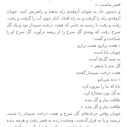
قصر ماست. »
و دستور داد به چوپان آذوقه‌ي راه بدهند و راهي‌ش كنند. چوپان
آذوقه‌ي راه را گرفت و به راه افتاد. كنار جوي آب را گرفت و رفت.
رفت و رفت تا رسيد به جايي كه هفت درخت سپيدار بود و يك گل
سرخ. رفت كه بوته‌ي گل سرخ را از ريشه درآورد. گل سرخ او را
شناخت و گفت:
« هفت برارو، هفت برارو
چوپان بابا آمده.
به صيد گل‌ها آمده.
گل بدم يا ندهم. »
هفت درخت سپيدار گفتند:
« دده شربانو.
بابا كه ما را بيرون كرد.
به لُك نون محتاج كرد.
طاقت بيار و گل مده.
طاقت بيار و گل مده. »
چوپان وقتي حرف‌هاي گل سرخ و هفت درخت سپيدار را شنيد،
ترسيد و پا به فرار گذشت. وحشت زده به قصر رفت و هرچه ديده
بود و شنيده بود براي پادشاه تعريف كرد. پادشاه گفت: « آفتاب به