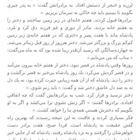
لرزيد و خنجر از دستش افتاد. به برادرانش گفت: « به پدر چيزي
نگوييد تا ببينيم بايد چه خاكي به سرمان بريزيم. »
برادرها قبول كردند. هفتم خانه‌اي در زير زمين ساختند و دختر را
به هفتم خانه بردند. مادر از دوري و غم فرزند دق كرد و مُرد.
پادشاه ماند با هفت پسر و دختري كه در هفتم خانه‌ي زير زمين
كم‌كم بزرگ و بزرگتر مي‌شد. دختر هرروز از روز قبل زيباتر مي‌شد.
به چهارده‌سالگي كه رسيد آن‌قدر زيبا شده بود كه به ماه مي‌گفت:
« متاب كه من مي‌تابم.»
روزها وقتي پادشاه در قصر نبود، دختر از هفتم خانه بيرون مي‌آمد
و در قصر گردش مي‌كرد. يك روز پادشاه بي‌خبر به قصر برگشت و
دختر را ديد. پادشاه كه از آن همه زيبايي حيرت كرده بود، به يك دل
نه به صد دل عاشق دختر شد و گفت: « بايد زنم شوي. »
دختر ترسيد و فرار كرد. شب به برادرهايش گفت كه چه اتفاقي
افتاده. برادرها گفتند: « اگر زنش نشوي ترا مي‌كشد و اگر به او
بگوييم كه دخترش هستي همه‌ي ما را خواهد كشت. »
فكر بسياري كردند و عاقبت به اين نتيجه رسيدند كه بهترين راه
گفتن حقيقت به پادشاه است. فردا صبح، هفت برادر دست
خواهرشان را گرفتند و به نزد پادشاه رفتند. پادشاه كه از جايي خبر
نداشت تا چشمش به دختر افتاد، دوباره حرفش را تكرار كرد.