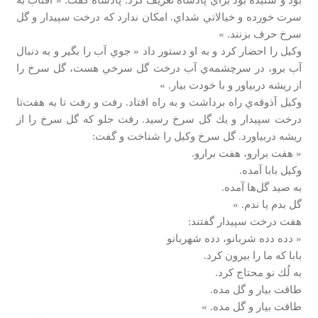
سرت خورده و خيالاتي شداي. امكان ندارد كه درخت سپيدار و گل
سرخ حرف بزنند. »
وكيل را احضار كرد و به او دستور داد « جوي آب را بگير و به دنبال
آب برو، در سرچشمه‌ي آب درخت گل سرخي هست، گل سرخ را
از ريشه دربياور و با خودت بيار. »
وكيل آذوقه‌ي راه برداشت و به راه افتاد. رفت و رفت تا به هفت‌تا
درخت سپيدار و يك گل سرخ رسيد. رفت جلو كه گل سرخ را از
ريشه دربياورد. گل سرخ وكيل را شناخت و گفت:
« هفت برارو، هفت برارو.
وكيل بابا آمده.
به صيد گل‌ها آمده.
گل بدم يا ندم. »
هفت درخت سپيدار گفتند:
« دده دده شربانو، دده شهربانو
بابا كه ما را بيرون كرد.
به لُك نو محتاج كرد.
طاقت بيار و گل مده.
طاقت بيار و گل مده. »