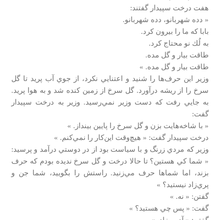
هفت درخت سپيدار گفتند:
« دده شهربانو، دده شهربانو.
بابا كه ما را بيرون كرد.
به لُك نو محتاج كرد.
طاقت بيار و گل مده.
طاقت بيار و گل مده. »
وزير اين حرف‌ها را شنيد و اعتنايي نكرد، از جوي آب پريد تا گل
سرخ را از ريشه درآورد. گل سرخ از زمين كنده شد و به هوا پريد.
به جايي رفت كه دست وزير نمي‌رسيد. وزير به درخت سپيدار
گفت:
« با شاخه‌هايت بزن و گل سرخ را پايين بينداز. »
درخت سپيدار گفت: « هيچ‌وقت اين‌كار را نمي‌كنم. »
وزير كه مردي زرنگ و با سياست بود از در دوستي درآمد و پرسيد:
« شما كي هستين؟ تا حالا درخت و گل سرخ نديده بودم كه حرف
بزند، اما شماها حرف مي‌زنيد. راستش را بگوييد، شما جن و
پري‌زاد نيستيد؟ »
گفتن: « نه. »
گفت: « پس چي هستيد؟ »
گفتن: « آدمي‌زاد. »