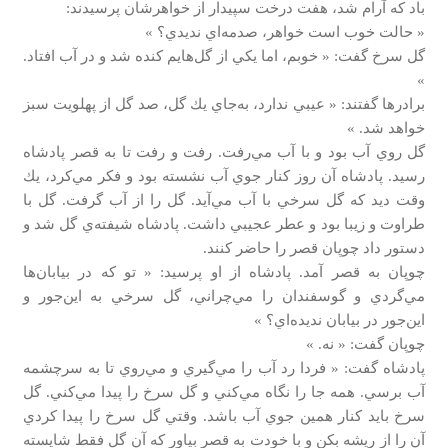
باد كه آرام شد، هفت درخت سپيدار از خواهرشان پرسيدند:
« حالت خوب است خواهر، صدمه‌اي نديدي؟ »
گل سرخ گفت: « خوبم، اما يكي از گل‌‌هايم كنده شد و در آب افتاد.
»
برادرها گفتند: « عيبي ندارد، به‌جاي يك گل‌، صد گل‌ از پهلويت سبز
خواهد شد. »
گل‌ روي آب بود و با آب مي‌رفت. رفت و رفت تا به قصر پادشاه
رسيد. پادشاه آن روز كنار جوي آب نشسته بود و فكر مي‌كرد، يك
وقت ديد كه گل‌ سرخي با آب مي‌آيد. گل‌ را از آب گرفت. گل‌ با
طراوت و زيبا بود و عطر عجيبي داشت. پادشاه شيفته‌ي گل‌ شد و
دستور داد چوپان قصر را حاضر كنند.
چوپان به قصر آمد. پادشاه از او پرسيد: « تو كه در بيابان‌ها
مي‌گردي و گوسفندان را مي‌چراني، گل سرخي به اين‌جور و
اين‌جور در بيابان نديده‌اي؟ »
چوپان گفت: « نه. »
پادشاه گفت: « فردا رد آب را مي‌گيري و مي‌روي تا به سرچشمه
آب برسي. همه جا را نگاه مي‌كني و گل سرخ را پيدا مي‌كني. گل
سرخ بايد كنار همين جوي آب باشد. وقتي گل سرخ را پيدا كردي
آن را از ريشه بكن و با خودت به قصر بياور كه آن گل فقط شايسته