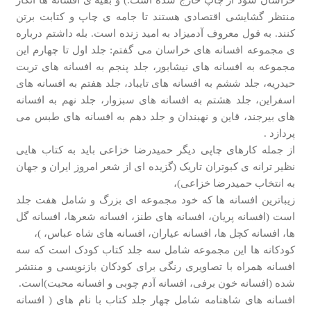
منتظر گشایشی اقتصادی هستند تا جامه ی چاپ و کتابت برتن
کنند. به قول معروف آدمیزاد به امید زنده است. بله داشتم درباره
ی مجموعه افسانه های خراسان می گفتم: جلد اول تا چهارم این
مجموعه به افسانه های نیشابور، جلد پنجم به افسانه های تربت
حیدریه، جلد ششم به افسانه های تایباد، جلد هفتم به افسانه های
اسفراین، جلد هشتم به افسانه های سبزوار، جلد نهم به افسانه
های بیرجند، قاین و نهبندان و جلد دهم به افسانه های طبس می
پردازد .
از جمله کارهای چاپی دیگر حمیدرضا خزاعی باید به کتاب هایی
نظیر ترانه ی کبوتران تاریک (گزیده ای از شعر امروز ایران و جهان
به انتخاب حمیدرضا خزاعی)،
زیباترین افسانه ها که خود مجموعه ای بزرگ و شامل هفت جلد
است (افسانه پریان، افسانه های طنز، افسانه شعرها، افسانه گل
ها، افسانه کچل ها، افسانه عیاران، افسانه های شاه عباس، )،
کودکانه ها این مجموعه شامل سه جلد کتاب کودک است که سه
افسانه همراه با تصاویری رنگی برای کودکان بازنویسی و منتشر
شده (افسانه خون برفی، افسانه آدم چوبی و افسانه محبت)است.
افسانه های شاهنامه شامل چهار جلد کتاب با نام های ( افسانه