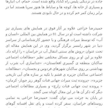
جاده در نزدیکی پلیس راه گناباد واقع شده است. حمام، آب انبارها
و بسیاری از خانه ها، کوچه ها و ساباط ها هنوز سرپا هستند اما در
برابر زمان کمر خم کرده و در حال نابودی هستند.
حمیدرضا خزاعی علاوه بر آثار فوق در همایش های بسیاری نیز
شرکت داشته است او در سال 81 در همایش بین المللی «انسان و
آب» که توسط میراث فرهنگی و با حضور کارشناسانی از سراسر
دنیا در شهر رامسر برگزار گردید، وی در این همایش مقاله ای
تحت عنوان «روش های سنتی انتقال آب در خراسان » را ارائه داد.
علاوه بر این او بر روی مسائل مختلفی نظیر «مطالعات اجتماعی
ساكنان منطقه ی گمبيري افغانستان»، «جداسازي آب شرب از
بهداشتی بر روي ساكنان شهرهای فردوس و بجستان»، «مطالعات
اجتماعی ساكنان جزيره ی قشم با تكيه بر سازه های آبی تاريخی
جزيره»، «پرونده ثبت میراث جهانی قنات گوهر ریز جوپار- کرمان»
« پرونده ثبت جهانی قنات زارچ» و بسیاری مطالعات اجتماعی
دیگر که ذکر آن ها در این مقال کوتاه نمی گنجد.
در پایان به جرئت می توان گفت: حمیدرضا خزاعی به تمامی
روستاهای خراسان، سفر کرده است و پای نقل افسانه گوهای