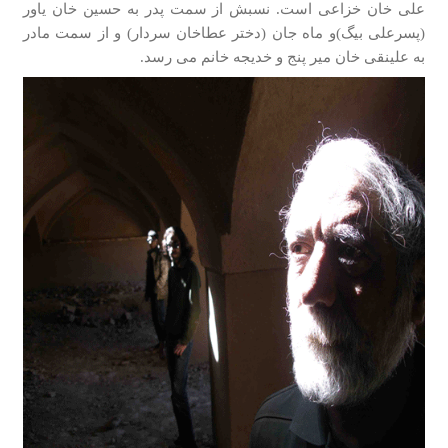
علی خان خزاعی است. نسبش از سمت پدر به حسین خان یاور
(پسرعلی بیگ)و ماه جان (دختر عطاخان سردار) و از سمت مادر
به علینقی خان میر پنج و خدیجه خانم می رسد.