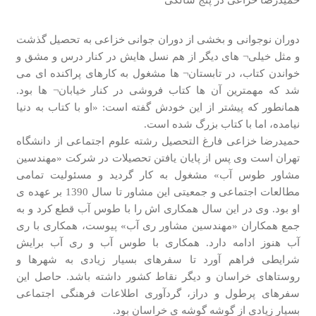
دوران نوجوانی و بخشی از دوران جوانی خزاعی به تحصیل گذشت
و مثل خیلی¬ های دیگر از هم نسل هایش در کنار درس و مشق و
خواندن کتاب، در تابستان¬ ها مشغول به کارهای پراکنده ای می
شد که مهمترین آن ها کتاب فروشی در کنار خیابان¬ ها بود.
همانطور که پیشتر از این خودش گفته است: «او با کتاب به دنیا
نیامده، اما با کتاب بزرگ شده است.
حمیدرضا خزاعی فارغ التحصیل رشته علوم اجتماعی از دانشگاه
تهران است وی پس از پایان یافتن تحصیلات در شرکت «مهندسین
مشاور طوس آب» مشغول به کار گردید و مسئولیت تمامی
مطالعات اجتماعی و جمعیتی این مشاور تا سال 1390 بر عهده ی
او بود. وی در این سال همکاری اش را با طوس آب قطع کرد و به
جمع همکاران «مهندسین مشاور ری آب» پیوست، همکاری با ری
آب هنوز ادامه دارد. همکاری با طوس آب و ری آب برایش
شرایطی فراهم آورد تا سفرهای بسیار زیادی به شهرها و
روستاهای خراسان و دیگر نقاط کشور داشته باشد. حاصل این
سفرهای پرطول و دراز، گردآوری اطلاعات فرهنگی اجتماعی
بسیار زیادی از گوشه گوشه ی خراسان بود.