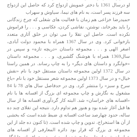
او درسال 1361 با دختر عمویش ازدواج کرد که حاصل این ازدواج
سه فرزند پسر است، به نام های نیما، سیاوش و سهراب
حمیدرضا خزاعی هم زمان با فعالیت های شغلی که چرخ زندگانی
را باید بچرخاند، نوشتن، نقاشی کردن، عکاسی و . . . را فراموش
نکرده است. حاصل این تقلا را می توان در خلق آثاری متعدد
بازخوانی کرد. وی در سال 1367 همراه با محمود دولت آبادی،
اصغر الهی و . . . مجموعه داستان «دریچه تازه» و سپس در
سال1369 همراه با هوشنگ گلشیری، و . . . مجموعه داستان
«خوابگرد و داستان های دیگر» را به چاپ رساند. در همین راستا
در سال 1372 اولین مجموعه داستان مستقل خود با نام «نقش
خیال» و در سال 1373 اولین مجموعه شعر مستقل خود با نام «باغ
سرخ و سبز» را منتشر کرد. وی در حدفاصل سال های 78 تا 84
مشغول به نگارش و چاپ مجموعه ای بزرگ از افسانه ها با نام
«افسانه های خراسان» شد. البته کار گردآوری افسانه ها از سال
ها قبل آغاز شده بود و هنوز هم تداوم دارد. نتیجه این تقلای چند ده
ساله، حدود چهارصد ساعت افسانه ی ضبط شده است که بخشی
از آن ها استخراج، تدوین و چاپ شده است. (تا کنون ده جلد از این
مجموعه ی بزرگ که قرار بود دائره المعارفی از افسانه های
خراسان شود از چاپ خارج شده است.) و بقیه ی افسانه ها انگار