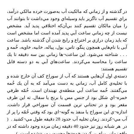
در گذشته و از زماني كه مالكيت آب به‌صورت خرده مالكي درآمد،
براي تقسيم آب ناگزير بايد وسيله‌اي وجود مي‌داشت تا بتوانند آب
را ميان مالكان تقسيم كنند بي‌آن‌كه اختلافي پديد آيد. مشخص
نيست از چه زماني ساعت آبي پديد آمده است اما مشخص است
كه بايد زمان درازي بر اختراع و رايج شدن آن گذشته باشد. ساعت
آبی با نام‌هايي همچون پنگو، تاس، بول، پياله، خابيه، خاويه، خُمه و
. . . شناخته مي‌شود. این ساعت¬ها زماني بين سه دقيقه تا يك
ساعت را محاسبه مي‌كردند. ساعت‌هاي آبي به دو دسته قابل
تقسيم هستند:
دسته‌ي اول آن‌هايي هستند كه آب از سوراخ كف آن خارج شده و
با تخليه‌ي كامل آب، زماني به دست مي‌آمد كه به آن يك خُمه
مي‌گفتند. خُمه ساعت آبي منطقه‌ي نهبندان است. خُمّه ظرفي
خمره¬اي شكل بود از جنس مس يا برنج يا سفال. ته اين ظرف
مقعر بود و در تحتاني ترين قسمت آن سوراخي قرار داشت.
اندازه¬ي اين سوراخ يا منفذ به گونه¬اي بود كه وقتي خُمّه را پر از
آب مي¬كردند. زمان تخليه آب حدود 28 دقيقه طول مي¬كشيد .‍ ‍‎(
در هر شبانه روز نيز حدود 40 دقيقه زمان مرده وجود داشته كه در
واقع زماني براي پر كردن خمه¬ها محسوب مي¬شده است. )