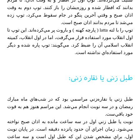
بدانند كه افطار شده و روزه‌يشان را باز كنند. توپ دوم به وقت
اذان صبح و وقتي آخرين پنگو در جام سقوط مي‌كرد، توپ زده
مي‌شد تا مردم بدانند اذان صبح است.
توپ را با لته latta ( پارچه کهنه ) و باروت پر مي‌كرده‌اند. اين توپ تا
اول انقلاب مورد استفاده قرار مي‌گرفت، اما در اول انقلاب، كميته
انقلاب اسلامي آن را ضبط كرد. مي‌گويند: توپ پاره شده و ديگر
مورد استفاده‌اي نداشته است.
طبل زنی یا نقاره زنی:
طبل زني يا نقاره‌زني مراسمي بود كه در شب‌هاي ماه مبارك
رمضان و در سه نوبت انجام مي‌شد. اين مراسم هنوز هم به قوت
خود باقي‌ست.
نوبت يا طبل زني اول در سه ساعت مانده به اذان صبح نواخته
مي‌شود. زمان اجراي آن حدود پانزده دقيقه است. در پايان نوبت
اول، براي مشخص شدن اين كه طبل اول است و سه ساعت