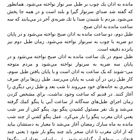
مانده به اذان يك چوب بر طبل سر نواز نواخته مي‌شود. همانطور
كه گفته شد صداي سرنواز گيرا و بلند است و در همه جا پخش
مي‌شود. مردم با شنيدن صدا يا تك ضربه‌ي آخر در مي‌يابند كه سه
ساعت مانده به اذان صبح.
طبل دوم، دو ساعت مانده به اذان صبح نواخته مي‌شود و در پايان
دو ضربه با چوب به سرنواز نواخته مي‌شود. زمان طبل دوم نيز
پانزده دقيقه است.
طبل سوم در يك ساعت مانده به اذان صبح نواخته مي‌شود و در
پايان سه ضربه به سرنواز نواخته مي‌شود و مردم متوجه
می¬شوند که یک ساعت به اذان است و با پايان يافتن طبل سوم،
كار طبل زني در آن شب به پايان مي‌رسد. طبل زن‌ها براي صرف
سحري به خانه‌هاي خود مي‌روند تا شب بعد و طبل زني ديگري را
آغاز كنند. در قديم كه ساعت وجود نداشت، براي مشخص كردن
زمان اجراي طبل‌هاي سه‌گانه از ساعت آبي يا پنگو كمك گرفته
مي‌شد و يك نفر مسئول كشيدن پنگو بود. پنگو كش از سر شب
يعني اذان مغرب پنگو را بار مي‌كرد. عمل پنگو كشي از چند شب
مانده به ماه مبارك رمضان آغاز مي‌شد تا معيار به دستشان بيايد
كه از اذان مغرب تا اذان سحر بايد چند پنگو بار شود ( یعنی چند
فنجان بر سطح آب گذاشته شود . ) . براساس تعداد اين پنگوها