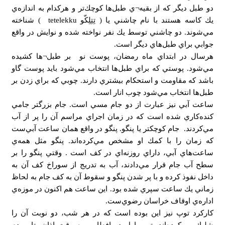
دو طبل ديگر كه از بقيه¬ي طبل‌ها كوچك‌تر و هركدام به اندازه‌ي
يك كاسه هستند با نام چاشني يا ( تِتِلِكّو tetelekku ) شناخته
مي‌شوند. دو چاشني توسط يك نفر نواخته شده و نوايش در واقع
جوابي براي طبل‌هاي ديگر است.
هرسال در ابتداي ماه رمضان، پوست نو بر طبل¬‌ها كشيده
مي‌شود. پوستي كه براي طبل‌ها انتخاب مي‌شود بايد پوست گاو
باشد كه مقاومت و استحكام بيشتري دارند. چوبي كه براي زدن بر
طبل‌ها انتخاب مي‌شود چوب انار است.
ساعت آبي نيز عبارت از دو جام مسي است. جام بزرگتر جامي
كنده‌كاري شده است كه در زمان اجراي مراسم آن را پر از آب
مي‌كردند. جام كوچكتر يا پنگو. پنگو در واقع همان ساعت آبي‌ست
كه زمان را با كمك او مشخص مي‌كرده‌اند. پنگو مثل همه‌ي
ساعت‌هاي آبي، داراي روزنه‌اي در كف است . وقتي پنگو را بر
سطح آب جام قرار مي‌دادند، آب به تدريج از سوراخ كف آن به
داخل نفوذ كرده و با پر شدن پنگو و سقوط آن به كف جام به لحاظ
زماني يك ساعت سپري شده بود. اين ساعت هم اكنون در موزه‌ي
اداره‌ي اوقاف خراسان رضوي‌ست.
كاركرد توپ نيز اين بوده است كه در هر شب، دو نوبت آن را
شليك مي‌كرده‌اند. توپ اول در افطار و به وقت اذان، تا مردم