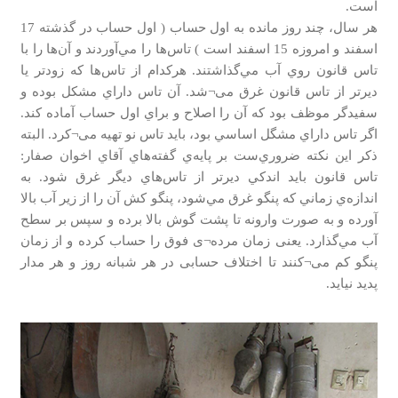
است.
هر سال، چند روز مانده به اول حساب ( اول حساب در گذشته 17
اسفند و امروزه 15 اسفند است ) تاس‌ها را مي‌آوردند و آن‌ها را با
تاس قانون روي آب مي‌گذاشتند. هركدام از تاس‌ها كه زودتر يا
ديرتر از تاس قانون غرق می¬شد. آن تاس داراي مشكل بوده و
سفيدگر موظف بود كه آن را اصلاح و براي اول حساب آماده كند.
اگر تاس داراي مشگل اساسي بود، بايد تاس نو تهيه می¬كرد. البته
ذكر اين نكته ضروري‌ست بر پايه‌ي گفته‌هاي آقاي اخوان صفار:
تاس قانون بايد اندكي ديرتر از تاس‌هاي ديگر غرق شود. به
اندازه‌ي زماني كه پنگو غرق مي‌شود، پنگو كش آن را از زير آب بالا
آورده و به صورت وارونه تا پشت گوش بالا برده و سپس بر سطح
آب مي‌گذارد. یعنی زمان مرده¬ی فوق را حساب کرده و از زمان
پنگو کم می¬کنند تا اختلاف حسابی در هر شبانه روز و هر مدار
پدید نیاید.