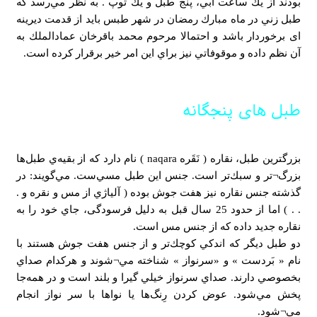
بودند از يك ساعت آبي، پنج طبل و يك توپ . به نظر مي‌رسد كه
طبل زني در ماه مبارك رمضان در شهر طبس بايد از قدمت دیرینه
ای برخوردار باشد و احتمالا مرحوم محمد باقرخان عمادالملك به
آن نظم داده و موقوفاتي نيز براي اين امر خير برقرار كرده است.
طبل های پنجگانه
بزرگترين طبل، نقاره ( نَقَره naqara ) نام دارد كه از بقيه‌ي طبل‌ها
بزرگ¬تر و سبك‌تر است. جنس اين طبل مسي‌ست. مي‌گويند: در
گذشته جنس نقاره نيز هفت جوش بوده ( آلياژي از مس و نقره و .
. . ) اما از حدود 25 سال قبل به دلیل فرسودگی، جاي خود را به
نقاره جديد داده كه از جنس مس است.
دو طبل ديگر كه اندكي كوچك‌تر و از جنس هفت جوش هستند با
نام « بَردست » و «سرنواز » شناخته مي¬شوند و هركدام صداي
بخصوصي دارند. صداي سرنواز خيلي گيرا و بلند است و در همه‌جا
پخش مي‌شود. عوض كردن رِنگ‌ها يا نواها با سر نواز انجام
مي¬شود.