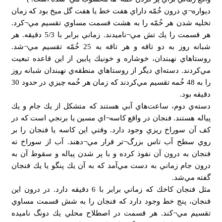
ديواره¬ي درون خُمّه داراي هفت خط يا هفت گل ميخ بود كه زمان
تخليه شدن هر خُمّه را به هشت قسمت مساوي تقسيم مي¬كرد.
هر قسمت را يك تش مي¬ناميدند. زماني برابر با 5/3 دقيقه. هر
شبانه روز به دو تاقه و هر تاقه به 25 خُمّه تقسيم مي¬شد.
روستاهاي نهبندان، خوشاره و خونيك پايين از اين قاعده تبعيت
مي‌كردند. دسته‌اي ديگر از روستاهاي منطقه‌ي نهبندان شبانه روز
را به 48 خُمه تقسيم مي‌كردند كه زمان هر خُمه چيزي در حدود 30
دقيقه بود.
دسته‌ي دوم، ساعت‌هاي آبي هستند كه متشكل از يك جام و يك
پياله هستند. فنجان در واقع كاسه¬اي مسين يا برنجي است كه در
كف آن سوراخ ريزي وجود دارد. وقتي اين كاسه يا فنجان را بر
روي سطح آب تاس بزرگ¬تر قرار مي¬دهند. آب از سوراخ ته
فنجان به درون آن نفوذ كرده و با پر شدن پياله و سقوط آن به
درون جام زماني به دست مي‌آمد كه به آن يك پنگو يا يك فنجان
گفته مي‌شد.
مثل فنجان كاخك كه زماني برابر با 6 دقيقه دارد. در درون اين
فنجان، پنج خط وجود دارد كه فنجان را به شش قسمت مساوي
تقسيم مي¬كند. هر قسمت در اصطلاح محلي يك دونگ ناميده