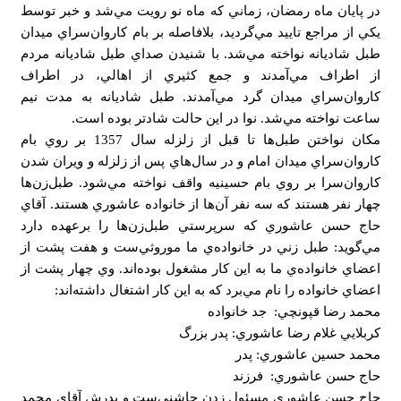
در پايان ماه رمضان، زماني كه ماه نو رويت مي‌شد و خبر توسط
يكي از مراجع تاييد مي‌گرديد، بلافاصله بر بام كاروان‌سراي ميدان
طبل شاديانه نواخته مي‌شد. با شنيدن صداي طبل شاديانه مردم
از اطراف مي‌آمدند و جمع كثيري از اهالي، در اطراف
كاروان‌سراي ميدان گرد مي‌آمدند. طبل شاديانه به مدت نيم
ساعت نواخته مي‌شد. نوا در اين حالت شادتر بوده است.
مكان نواختن طبل‌ها تا قبل از زلزله سال 1357 بر روي بام
كاروان‌سراي ميدان امام و در سال‌هاي پس از زلزله و ويران شدن
كاروان‌سرا بر روي بام حسينيه واقف نواخته مي‌شود. طبل‌زن‌ها
چهار نفر هستند كه سه نفر آن‌ها از خانواده عاشوري هستند. آقاي
حاج حسن عاشوري كه سرپرستي طبل‌زن‌ها را برعهده دارد
مي‌گويد: طبل زني در خانواده‌ي ما موروثي‌ست و هفت پشت از
اعضاي خانواده‌ي ما به اين كار مشغول بوده‌اند. وي چهار پشت از
اعضاي خانواده را نام مي‌برد كه به اين كار اشتغال داشته‌اند:
محمد رضا قپونچي: جد خانواده
كربلايي غلام رضا عاشوري: پدر بزرگ
محمد حسين عاشوري: پدر
حاج حسن عاشوري: فرزند
حاج حسن عاشوري مسئول زدن چاشني‌ست و پدرش آقاي محمد