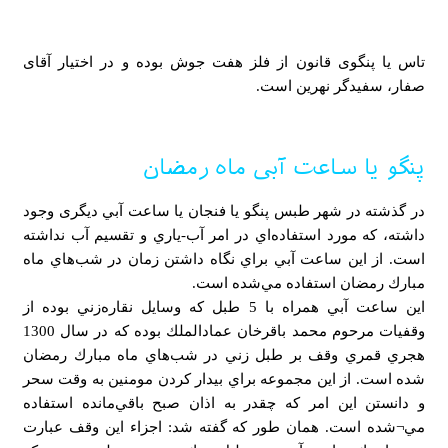
تاس یا پنگوی قانون از فلز هفت جوش بوده و در اختیار آقای
صفار، سفیدگر نهرین است.
پنگو یا ساعت آبی ماه رمضان
در گذشته در شهر طبس پنگو يا فنجان يا ساعت آبي دیگری وجود
داشته، كه مورد استفاده‌اي در امر آب-ياري و تقسيم آب نداشته
است. از اين ساعت آبي براي نگاه داشتن زمان در شب‌هاي ماه
مبارك رمضان استفاده مي‌شده است.
اين ساعت آبي همراه با 5 طبل كه وسايل نقاره‌زني بوده از
وقفيات مرحوم محمد باقرخان عمادالملك بوده كه در سال 1300
هجري قمري وقف بر طبل زني در شب‌هاي ماه مبارك رمضان
شده است. از اين مجموعه براي بيدار كردن مومنين به وقت سحر
و دانستن اين امر كه چقدر به اذان صبح باقي‌مانده استفاده
مي¬شده است. همان طور كه گفته شد: اجزاء اين وقف عبارت