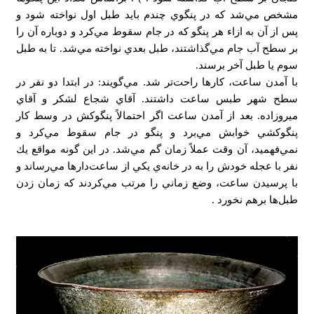
مشخص مي‌شد كه در پنگوي چندم بايد طبل اول نواخته شود و
پس از آن به ازاء هر پنگو كه در جام سقوط مي‌كرد و دوباره آن را
بر سطح آب جام مي‌گذاشتند، طبل بعدي نواخته مي‌شد. تا به طبل
سوم يا طبل آخر برسند.
با آمدن ساعت، كارها راحت‌تر شد. مي‌گويند: در ابتدا دو نفر در
سطح شهر طبس ساعت داشتند. آقاي شجاع لشكر و آقاي
ميروزاده. بعد از آمدن ساعت اگر احتمالاً پنگوكش در وسط كار
پنگوكشي خوابش مي‌برد و پنگو در جام سقوط مي‌كرد و
نمي‌فهميد، آن وقت عملاً زمان گم مي‌شد. در اين گونه مواقع يك
نفر با عجله خودش را به در خانه‌ي يكي از ساعت‌دارها مي‌رساند و
با پرسيدن ساعت، وضع زماني را مرتب مي‌كردند كه زمان زدن
طبل‌ها برهم نخورد .