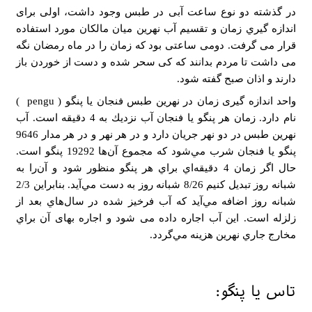
در گذشته دو نوع ساعت آبی در طبس وجود داشت، اولی برای
اندازه گيري زمان و تقسیم آب نهرین میان مالکان مورد استفاده
قرار می گرفت. دومی ساعتی بود که زمان را در ماه رمضان نگه
می داشت تا مردم بدانند که کی سحر شده و دست از خوردن باز
دارند و اذان صبح گفته شود.
واحد اندازه گیری زمان در نهرين طبس فنجان يا پنگو ( pengu )
نام دارد. زمان هر پنگو يا فنجان آب نزديك به 4 دقيقه است. آب
نهرین طبس در دو نهر جريان دارد و در هر نهر و در هر مدار 9646
پنگو يا فنجان شرب مي‌شود كه مجموع آن‌ها 19292 پنگو است.
حال اگر زمان 4 دقيقه‌اي براي هر پنگو منظور شود و آن‌را به
شبانه روز تبديل كنيم 8/26 شبانه روز به دست مي‌آيد. بنابراين 2/3
شبانه روز اضافه مي‌آيد كه آب فرخيز شده در سال‌هاي بعد از
زلزله است. این آب اجاره داده می شود و اجاره بهای آن براي
مخارج جاري نهرين هزينه مي‌گردد.
تاس یا پنگو: