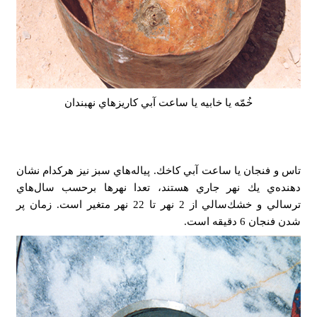
خُمّه يا خابيه يا ساعت آبي كاريزهاي نهبندان
تاس و فنجان يا ساعت آبي كاخك. پياله‌هاي سبز نيز هركدام نشان
دهنده‌ي يك نهر جاري هستند، تعدا نهرها برحسب سال‌هاي
ترسالي و خشك‌سالي از 2 نهر تا 22 نهر متغير است. زمان پر
شدن فنجان 6 دقيقه است.