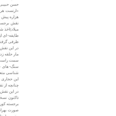
هزاره پیش از
میلاد)اخذ ش
ظرفی گرفته
در این نقش 
مار حلقه زد
سمت راست و 
سنگ¬های جد
شناسی متعل
این حجاری ف
چنانچه از 
در این نقش 
تاکنون نسخه
برجسته کورن
صورت بهرام