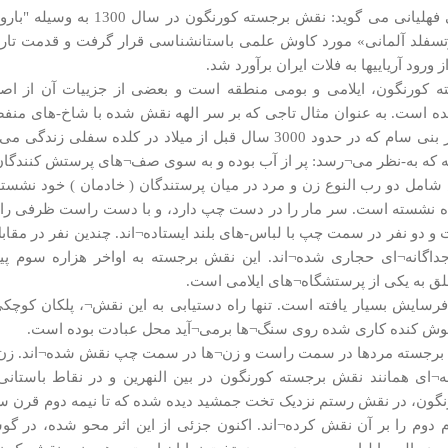
 ورود آریاییها به فلات ایران برآورد شد.
ده است. به عنوان مثال تاجی که بر سر الهه نقش شده با شاخ-های منفصل 
طایفه¬ای از بنی سام که در حدود 3000 سال قبل از میلاد در
 که به-نظر می¬رسد: پر از آب بوده و به سوی صف¬های پرستش کنندگان
شامل دو رب النوع زن و مرد در میان پرستندگان ( خادمان ) خود نشسته¬
ه نشسته است. سر مار را در دست چپ دارد، و با دست راست ظرفی را گر
دو نفر در سمت چپ با لباس-های بلند ایستاده¬اند. چندین نفر در مقاب
اگانه¬ای حجاری شده¬اند. این نقش برجسته به اواخر هزاره سوم پی
ق به یکی از پرستشگاه¬های ایلامی است.
رسایش بسیار یافته است. تنها راه دستیابی به این نقش¬، پلکان کوچ
نقوش کنده کاری شده روی سنگ¬ها برمی¬آید محل عبادت بوده است.
برجسته مردها در سمت راست و زن¬ها در سمت چپ نقش شده¬اند. زن¬ها ل
¬ای همانند نقش برجسته کورنگون در بین النهرین و در نقاط باستانی
گون، در نقش رستم نزدیک تخت جمشید دیده شده که تا نیمه دوم قرن سوم 
 دوم را بر آن نقش کرده¬اند. اکنون جزئی از این اثر محو شده، در