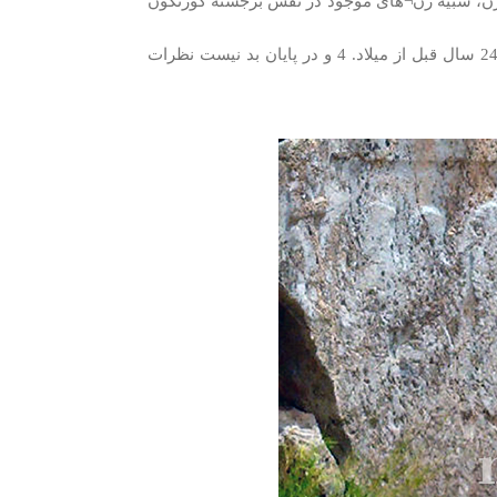
 زن، شبیه زن¬های موجود در نقش برجسته کورنگون
این نقش باید در زمانی نزدیک به حجاری کورنگون تعبیه شده باشد یعنی در حدود 2400 سال قبل از میلاد. 4 و در پایان بد نیست نظرات