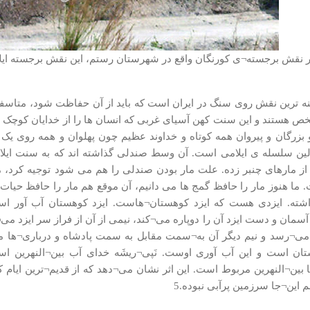
 نقش برجسته¬ی کورنگان واقع در شهرستان رستم، این نقش برجسته ایلام
ه ترین نقش روی سنگ در ایران است که باید از آن حفاظت شود، متاسفان
هستند و این سنت کهن آسیای غربی که انسان ها را از خدایان کوچک تر
 بزرگان و پیروان همه کوتاه و خداوند عظیم چون پهلوان و همه روی ی
لین سلسله ی ایلامی است. آن وسط صندلی گذاشته اند که به سنت ایلا
ز مارهای چنبر زده. علت مار بودن صندلی را هم می شود توجیه کرد، ما
ما هنوز مار را حافظ گمج ها می دانیم، آن موقع هم مار را حافظ حیات
شته. ایزدی هست که ایزد کوهستان¬هاست. ایزد کوهستان آب آور است
سمان و دست ایزد آن را دوپاره می¬کند، نیمی از آن از فراز سر ایزد
 می¬رسد و نیم دیگر آن به¬سمت مقابل به سمت پادشاه و درباری¬ها می¬
ان است و این آب آوری اوست. نَپی¬ریشَه خدای آب بین¬النهرین اس
ا بین¬النهرین مربوط است. این اثر نشان می¬دهد که از قدیم¬ترین ایام
این¬جا سرزمین پرآبی نبوده.5