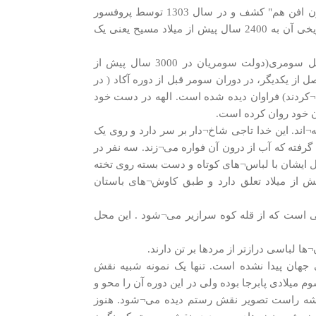
حسن حبیبی فهلیانی می گوید: نقش برجسته کورنگون در سال 1300 به وسیله "بارون افن هم" کشف و در سال 1303 توسط پروفسور
«ارنست هرتسفلد آلمانی» مورد کاوش علمی باستانشناسی قرار گرفت و قدمت تاریخی آن به 2400 سال پیش از میلاد مسیح یعنی یک
نقش برجسته کورنگون، ایلامی و بومی منطقه است و بعضی از جزییات آن از اصل سومری(دولت سومریان در 3000 سال پیش از
از یکدیگر، در دوران سومر قبل از دوره آکاد ( در
 کلده سفلی زندگی می¬کردند) فراوان دیده شده است. الهه در دست خود
 خود روان کرده است.
اند. این خدا تاجی شاخ¬دار بر سر دارد و روی یک
فته که آب از درون آن فواره می¬زند. سه نفر در
ل ایشان با لباس¬های کوتاه و دست بسته روی تخته
ش از میلاد تعلق دارد و طبق کاوش¬های باستان
کی است که از قله کوه سرازیر می¬شود . این محل
باسی درازتر از مردها بر تن دارند.
 جهان پیدا نشده است. تنها یک نمونه شبیه نقش
میلادی پابرجا بوده ولی در این دوره آن را محو و
 گوشه راست تصویر نقش رستم دیده می¬شود. هنوز