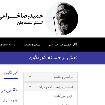
آثار حمیدرضا خزاعی
شجره نسب
تاریخ شفاه
نقش برجسته کورنگون
کورنگون
مراسم و مناسک
اساطیر مرتبط با آب و باران
نقش برج
اردویسور آناهیتا
پژوهش از ح