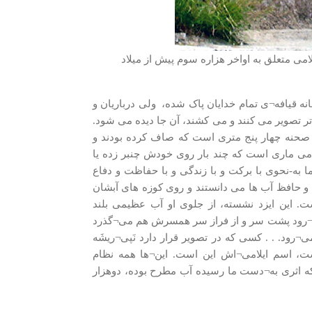
ی متعلق به اواخر هزاره سوم پیش از میلاد
ه قیافه¬ی تمام خدایان پاک شده، ولی درباریان و
 تصویر می کنند و می کشند، آن جا دیده می شود.
ک صحنه چهار پنج متری است که صاف کرده بودند و
می ماری است که چند بار روی خودش چنبر زده یا
 به-نحوی با برکت و با زندگی و با حفاظت و دفاع
 و حافظ آب ها می دانستند و روی کوزه های آبشان
. این ایزد نشسته، از جلوی او آب عظیمی بلند
 می¬رود پشت سر و از فراز سر همسرش هم می¬گذرد
رود. . . کسی که در تصویر قرار دارد نَپی¬ریشَه
ت، اسم ایلامی¬اش این است. این¬ها همه نظام
 که اثری به¬دست ما رسیده آب مطرح بوده، دوهزار