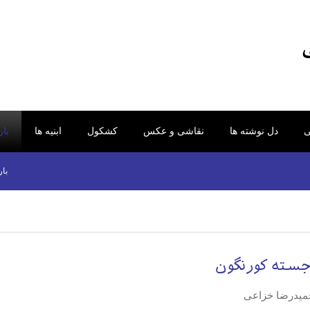
ی
دل نوشته ها
نقاشی و عکس
کشکول
ابنیه ها
با
بار
سته کورنگون
میدرضا خزاعی