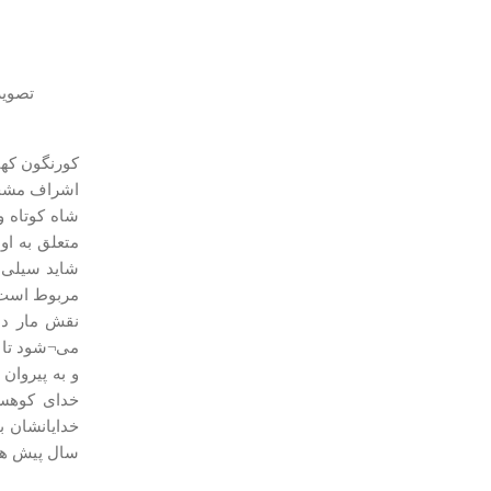
تصویر
کورنگون کهن
اشراف مشخص 
شاه کوتاه و
متعلق به او
شاید سیلی ا
مربوط است. 
نقش مار دا
می¬شود تا آ
و به پیروان
خدای کوهست
خدایانشان ب
سال پیش هم 