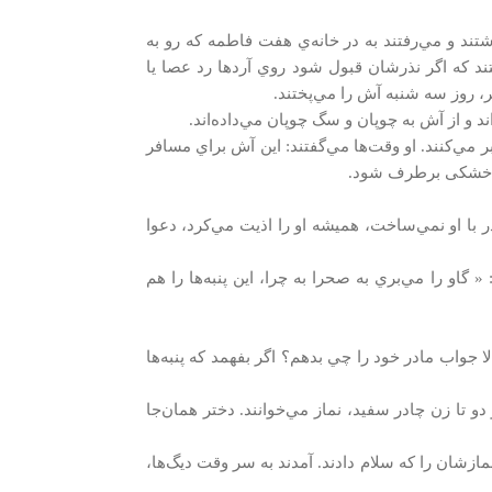
شتند و مي‌رفتند به در خانه‌ي هفت فاطمه كه رو به
شتند كه اگر نذرشان قبول شود روي آردها رد عصا يا
ر، روز سه شنبه آش را مي‌پختند.
اند و از آش به چوپان و سگ چوپان مي‌داده‌اند.
ر مي‌كنند. او وقت‌ها مي‌گفتند: اين آش براي مسافر
ا خشکی برطرف شود.
ر با او نمي‌ساخت، هميشه او را اذيت مي‌كرد، دعوا
 گاو را مي‌بري به صحرا به چرا، اين پنبه‌ها را هم
لا جواب مادر خود را چي بدهم؟ اگر بفهمد كه پنبه‌ها
 تا زن چادر سفيد، نماز مي‌خوانند. دختر همان‌جا
ازشان را كه سلام دادند. آمدند به سر وقت ديگ‌ها،