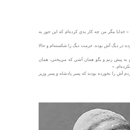
« خدايا مگر من چه كار بدي كرده‌ام كه اين جور به
ه در ديگ آش بوده. حرمت ديگ را شكسته‌ام و حالا
برو به پيش زنم و بگو همان آشي كه مي‌پختي، همان
رده‌ام. »
مردم آش را نخورده‌ بودند كه پسر پادشاه و پسر وزير