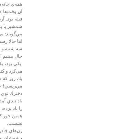
همه‌ي خانه‌ه
آن وقت‌ها د
قبله بود. آ
شمشير يا پنج
مي‌گويند: بي
اما حالا رسم
سه شنبه و 
حال ببينيم ا
يكي بود، يك
مي‌كرد و كت
يك روز كه هو
مي‌ريسي! »
دخترك توي را
باد تندي آمد
را باد برده،
همين جور كه
نشست.
زن‌هاي چادر
چشمشان به د