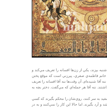
ه بپزند، يكي از زن‌ها افسانه را تعريف مي‌كند و
: خانم فاطمه‌ي صفري، پيرزني است كه موقع پختن
ه آقا شنيده‌ام، آن وقت‌ها ننه آقا افسانه را تعريف
تند. ننه آقا هر جمله‌اي كه مي‌گفت. دختر بچه به
 سفيد به سر كنند، روي‌شان را محكم بگيرند كه كسي
 آرد بگيرند. اما حالا اين كار را نمي‌كنند و به در