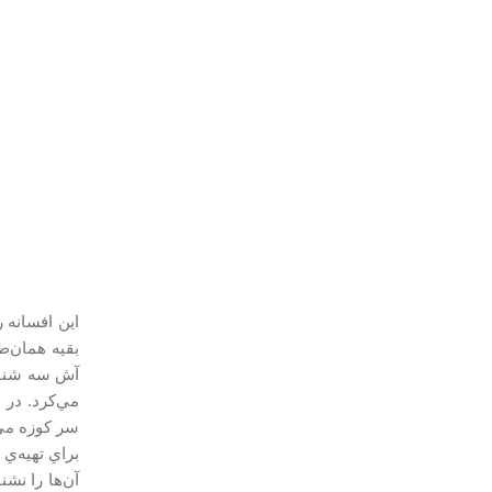
اين افسانه 
بقيه همان‌ط
آش سه شنبه ا
مي‌كرد. در 
سر كوزه مي‌
براي تهيه‌ي
آن‌ها را نشن