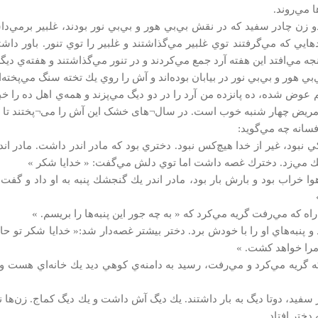
ا مي‌روند.
و زن چادر سفيد كه در نقش بي‌بي هور و بي‌بي نور بودند، غلبير برمي‌دا
ردهايي كه مي‌گرفتند توي غلبير مي‌گذاشتند و غلبير را توي تنور. باور دا
ه مي‌افتد اين هفته آرد جمع مي‌كردند و در تنور مي‌گذاشتند و هفته‌ي ديگ
‌بي هور و بي‌بي نور در بيابان بوده‌اند و آش را روي يك تخته سنگ مي‌پخته‌
 عوض شده، ده پانزده من آرد را در دو ديگ مي‌پزند و همه‌ي اهل ده را خب
مريض چهار شنبه خوب است. در سال¬های خشک این آش را می¬پختند ت
فسانه چه مي‌گويد:
ي نبود، غير از خدا هيچ‌كس نبود. دختري بود كه مادر اندر داشت. مادر اند
ك مي‌زد. دخترك غصه داشت اما توي دلش مي‌گفت: « خدايا شكر »
ا خراب بود و بارش بار بود، مادر اندر يك گنجشك پنبه به او داد و گفت: «
ه كه مي‌رفت گريه مي‌كرد كه « به چه جور اين پنبه‌ها را بريسم. »
 و پنبه‌هاي او را با خودش برد. دختر بيشتر غصه‌دار شد:« خدايا شكر تو حا
 مرا خواهد كشت. »
 گريه مي‌كرد و مي‌رفت، رسيد به دامنه‌ي كوهي ديد يك خانه‌اي هست و دو
 سفيد، دوتا ديگ به بار داشتند. يك ديگ آش داشت و يك ديگ كماج. زن‌ها نم
ختر افتاد.