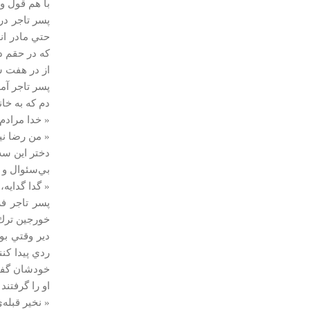
با هم قول و 
پسر تاجر در
حتي مادر ان
كه در حقم د
از در هفت سر
پسر تاجر آمد
دم كه به خان
« خدا مرادم 
« من رضا ني
دختر اين سه 
بي‌سئوال و ب
« گدا گدايه، 
پسر تاجر فر
خورجين ترك
دير وقتي بود
ردي پيدا كن
خودشان گفتن
او را گرفتند
« نخير قبله‌