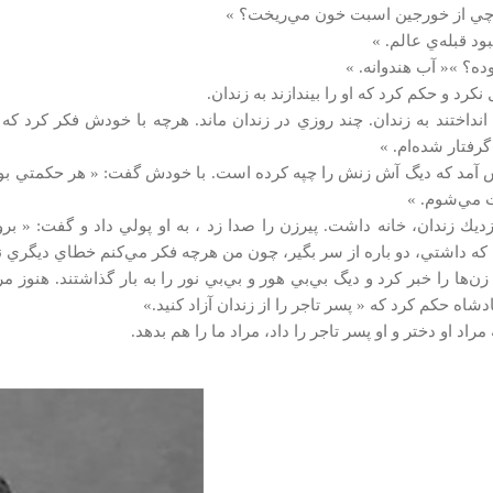
چي از خورجين اسبت خون مي‌ريخت؟ »
بود قبله‌ي عالم. »
ه؟ »« آب هندوانه. »
نكرد و حكم كرد كه او را بيندازند به زندان.
 انداختند به زندان. چند روزي در زندان ‌ماند. هرچه با خودش فكر كرد كه 
رفتار شده‌ام. »
ش آمد كه ديگ آش زنش را چپه كرده است. با خودش گفت: « هر حكمتي بود
 مي‌شوم. »
زديك زندان، خانه داشت. پيرزن را صدا زد ، به او پولي داد و گفت: « 
كه داشتي، دو باره از سر بگير، چون من هرچه فكر مي‌كنم خطاي ديگري نك
زن‌ها را خبر كرد و ديگ بي‌بي هور و بي‌بي نور را به بار گذاشتند. هنوز 
ادشاه حكم كرد كه « پسر تاجر را از زندان آزاد كنيد.»
مراد او دختر و او پسر تاجر را داد، مراد ما را هم بدهد.