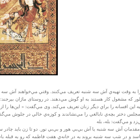
را به وقت تهيه‌ي آش سه شنبه تعريف مي‌كنند. وقتي مي‌خواهند آش سه شنب
ور كه مشغول كار هستند به او گوش مي‌دهند. در روستای ماژان بیرجند
ين افسانه را براي ديگر زنان تعريف مي‌كند. وی مي‌گفت: « اين‌ها را از نن
مجلس دختر بچه‌ي نابالغي را مي‌نشاندند و كوزه‌ي خالي در جلوش مي‌گذاش
زد و مي‌گفت: بله، بله
 مقدماتِ آش سه شنبه يا آش بي‌بي هور و بي‌بي نور. دو تا زن بايد چادر
اسد و در شب سه شنبه بروند به در خانه‌ي هفت فاطمه كه رو به قبله باشد و