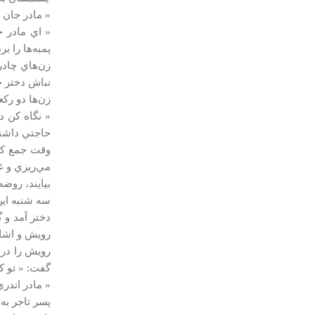
« مادر جان 
« اي مادر جا
پمبه‌ها را بر
زن‌هاي چادر
نباش دختر ج
زن‌ها دو ركع
« نگاه كن د
حاجتي داشتي
وقت جمع كرد
مي‌ريزي و غل
بيايند، روضه
سه شنبه اين 
دختر آمد و گ
رويش و اشك‌
رويش را در
گفت: « تو ك
« مادر اندري
پسر تاجر به