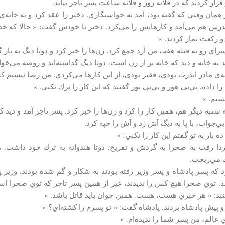
قرار كردند كه در فلانه روز و فلانه ساعت پسر تاجر بيايد.
 همان وقتي كه گفته بود، آمد به خواستگاري. دختر را عقد كرد و به خان
درش هم مي‌آمد و كارهايش را مي‌كرد. دختر با خودش گفت: « حالا كه خدا 
و ركعت نماز كردند. »
اي رو به قبله هفت من آرد جمع كرد. زن‌ها را خبر كرد و دوتا ديگ به بار گ
 به خانه و ديد كه خانه پر از زن است، دوتا ديگ گذاشته‌اند و روضه مي‌خو
ه‌ي مادر اندرت بودي، فقير بودي، از اين كارها مي‌كردي. من رضا نيستم كه
را داده. بي‌بي هور و بي‌بي نور گفتند كه اين كار را ترك نكني. »
ستم. »
شنبه ديگر هم، همين كار را كرد و زن‌ها را خبر كرد. پسر تاجر آمد و ديد كه ب
ي‌جواب، با پا به ديگ آش زد و آش را چپه كرد.
ده بار به تو گفتم اين كار را نكني! »
دا رفت به صحرا به گردش و تفريح. دوتا هندوانه به ترك خود داشت. هن
 مي‌ريخت.
 كه پسر پادشاه و پسر وزير رفته‌ بودند به شكار و گم شده‌ بودند. وزير پ
ند. توي صحرا هيچ كس را نديدند، غير از همين پسر تاجر كه توي صحرا 
د: « هر خبري هست، هست. همين جوان بايد قاتل باشد. »
 و پيش پادشاه بردند. پادشاه گفت: « تو پسرم را كشته‌اي؟ »
ي عالم، من پسر شما را نديده‌ام. »