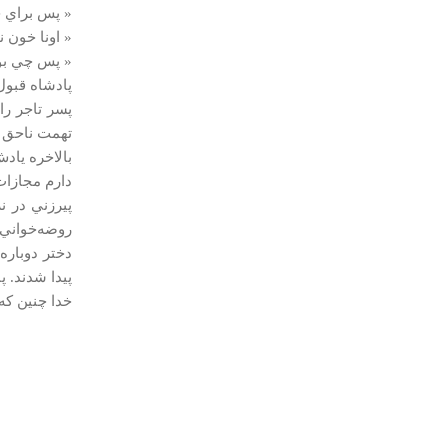
« پس براي 
« اونا خون ن
« پس چي بود
پادشاه قبول 
پسر تاجر را
تهمت ناحق گ
بالاخره ياد
دارم مجازات
پيرزني در ن
روضه‌خواني 
دختر دوباره 
پيدا شدند. پ
خدا چنين كه 