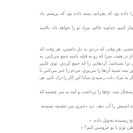
 داده بود كه بچرانم، پمبه داده بود كه بريسم. باد
كنيم. خداوند عالم، مراد تو را خواهد داد. نااميد
داشتي، هر وقت كه دردي به دل داشتي، هر وقت كه
ز در هفت سرا كه رو به قبله باشه جمع مي‌كني. به
را نشناسد. آردهايي را كه جمع كردي، توي غلبير
وز سه شنبه آن‌ها را مي‌پزي. مردم را خبر مي‌كني تا
گر به مراد دلت رسيدي مبادا اين كار را ترك كني. هر
تر خوشحال شد، نخ‌ها را برداشت و آمد به سر چشمه كه
ه اسبش را آب دهد. ديد دختري سر چشمه نشسته
 نخ ريسيده تحويل داده. »
ن تو و با تو عروسي كنم؟ »