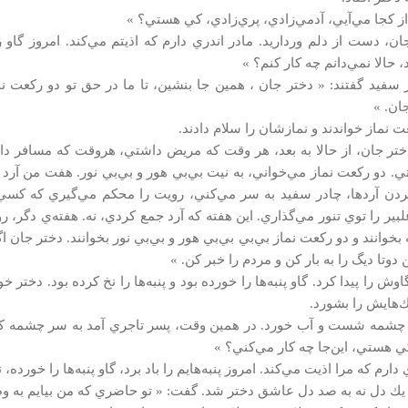
از كجا مي‌آيي، آدمي‌زادي، پري‌زادي، كي هستي؟ »
ن، دست از دلم ورداريد. مادر اندري دارم كه اذيتم مي‌كند. امروز گاو را
د، حالا نمي‌دانم چه كار كنم؟ »
 سفيد گفتند: « دختر جان ، همين جا بنشين، تا ما در حق تو دو ركعت نماز 
ان. »
ت نماز خواندند و نمازشان را سلام دادند.
ختر جان، از حالا به بعد، هر وقت كه مريض داشتي، هروقت كه مسافر 
. دو ركعت نماز مي‌خواني، به نيت بي‌بي هور و بي‌بي نور. هفت من آرد ا
ن آردها، چادر سفيد به سر مي‌كني، رويت را محكم مي‌گيري كه كسي ت
بير را توي تنور مي‌گذاري. اين هفته كه آرد جمع كردي، نه. هفته‌ي دگر، ر
 بخوانند و دو ركعت نماز بي‌بي بي‌بي هور و بي‌بي نور بخوانند. دختر جان ا
دوتا ديگ را به بار كن و مردم را خبر كن. »
اوش را پيدا كرد. گاو پنبه‌ها را خورده بود و پنبه‌ها را نخ كرده بود. دخ
هايش را بشورد.
 چشمه شست و آب خورد. در همين وقت، پسر تاجري آمد به سر چشمه ك
ي هستي، اين‌جا چه كار مي‌كني؟ »
 دارم كه مرا اذيت مي‌كند. امروز پنبه‌هايم را باد برد، گاو پنبه‌ها را خورده،
 يك دل نه به صد دل عاشق دختر شد. گفت: « تو حاضري كه من بيايم به وط