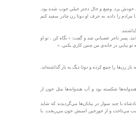
ه‌ي خودش برد. وضع و حال دختر خيلي خوب شده بود.
مرادم را داده. به حرف او دوتا زن چادر سفيد كنم
ذاشتند.
انند. پسر تاجر عصباني شد و گفت: « نگاه كن ، تو او
 تو بيايي در خانه‌ي من چنين كاري بكني. »
از زن‌ها را جمع كرده و دوتا ديگ به بار گذاشته‌اند.
دوانه‌ها شكسته بود و آب هندوانه‌ها مثل خون از
ادشاه با چند سوار در بيابان‌ها مي‌گرديدند كه شايد
اسب مي‌تاخت و از خورجين اسبش خون مي‌ريخت. با