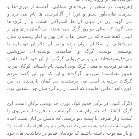
[هرودوت در سخن از تیره¬های سکایی، گذشته از توری¬ها و
سَرمت¬ها(یادآور سلم و تور) از آگاتیرسی¬ها نام می¬برد و
می¬گوید: زن در میان آن¬ها اشتراکی است، و از نُری¬ها
می¬گوید که سالی دو روز گرگ می¬شدند. بی¬گمان برای وی از
آیینی گفته شده که در جشن¬های آغاز بهار و آغاز زمستان میان
تیره¬هایی از سکایان روان بوده و در آن دلاوران دودمان، با
پوشیدن پوست گرگ و آشامیدن نوشابه¬ای نیروبخش
می¬کوشیده¬اند نیرو و بی¬پروایی گرگ را از آن خود کنند. داس/
داهه در فریجیه به معنی گرگ بوده است. نام باستانی گرگان نیز به
همین معناست؛ سرزمین گرگ¬ها و این که ابن اثیر گفته: مردم
گرگان خرزه¬ی اسب می¬پرستیدند بی¬گمان بازمانده¬ی آیین
کهن داهه / داس¬هاست که اسب از زندگی¬شان جدا نشدنی بود.
]1
[گرگ کبود، در ترکی قدیم کوک بوری جد توتمی ترکان است. این
گرگ با پَشَنَه که بنابر زام یشت، گرشاسب نه فرزند از نسل وی را
کشت و از طرفی با پِشَنَه دیو پرستی که نامش در آبان یشت آمده
یکی دانسته شده. پِشَنه صورت قدیم¬تر نام پدر افراسیاب است.]2
و باز هم توجه داشته باشیم که یونانیان قدیم در یاداشت¬های خود