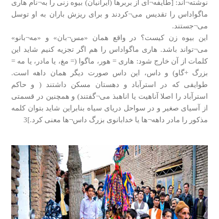
نوشته¬اند: [طایفه¬ای از بربرها (ایرانیان) بیوه زنی را به¬نام هاری
ماگواداس را تقدیس می¬کردند و برای ریزش باران به او توسل
می¬جستند.
این بیوه زن کیست؟ در واقع همان «مس¬بان» و «مه¬بانو»
می¬تواند باشد. هاری ماگواداس را هم اگر تجزیه کنیم شاید این
کلمات از آن خارج شود: هاری = هور، ماگوا (= مغ، یا مادر، یا مه =
بزرگ +گاو) و داس، این داس صورت دیگر همان داهه است.
طوایفی که در استرآباد و دهستان مسکن داشتند ( و حاکم
استرآباد را اصلا آناهیت یا اناهبذ می¬گفتند) و همچنین در قسمتی
از آسیای صغیر و در سواحل دریای سیاه بنابراین شاید بتوان کلمه
مذکور را مادر داهه¬ها یا خدابانوی بزرگ داس¬ها معنی کرد.]3