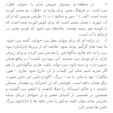
1- در منطقه¬ی سبزوار عروس باران را «چولی چغل»
می¬نامند. در فرهنگ معین برای واژه¬ی «چَغَل» دو معنی آورده
شده است. الف: ( = چین و شکنج ) ب: (= ظرفی چرمین که از آن
آب خورند. ) همان معنی است که برای کوس آورده شده است که
با کوسه هم ریشه هستند. ملاحظه می¬شود که هردو معنی در
ارتباط با آب است.
2- در ترانه¬ای که برای چولی چغل می¬خوانند، گفته می¬شود:
ما بچه¬های گرگیم. توجه شود: طایفه¬ای از بربرها (ایرانیان) بیوه
زنی را به¬نام هاری ماگواداس را تقدیس می¬کردند و برای ریزش
باران به او توسل می¬جستند. این بیوه زن کیست؟ در واقع همان
«مس¬بان» و «مه¬بانو» می¬تواند باشد. هاری ماگواداس را هم
اگر تجزیه کنیم شاید این کلمات از آن خارج شود: هاری = هور،
ماگوا (= مغ، یا مادر، یا مه = بزرگ +گاو) و داس، این داس صورت
دیگر همان داهه است. طوایفی که در استرآباد و دهستان مسکن
داشتند ( و حاکم استرآباد را اصلا آناهیت یا اناهبذ می¬گفتند) و
همچنین در قسمتی از آسیای صغیر و در سواحل دریای سیاه
بنابراین شاید بتوان کلمه مذکور را مادر داهه¬ها یا خدابانوی بزرگ
داس¬ها معنی کرد.