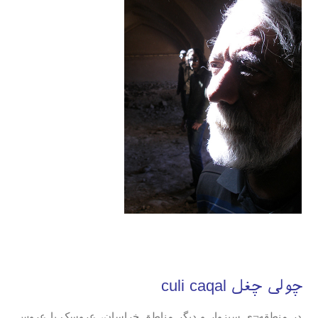
چولی چغل culi caqal
در منطقه¬ی سبزوار و دیگر مناطق خراسان، عروسک یا عروس