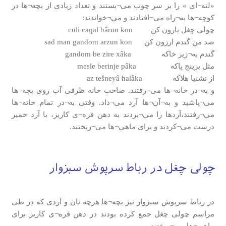
«لته¬ای » را بر سر چوب می¬بستند و تعداد زیادی از بچه¬ها در
کوچه¬ها به¬راه می¬افتادند و می¬خواندند:
چولی چغل بارون کن culi caqal bârun kon
صد من گندم ارزون کن sad man gandom arzun kon
گندم به¬زیر خاکه gandom be zire xâka
مثل برینج پاکه mesle berinje pâka
از تشنیا هلاکه az tešneyâ halâka
و به¬در خانه¬ها می¬رفتند. صاحب خانه ظرفی آب روی بچه¬ها
می¬پاشید و به¬آن¬ها آرد می¬داد. وقتی به¬در تمام خانه¬ها
می¬رفتند،آردها را می¬بردند به دهن فره¬ی کاریز، با آرد خمیر
درست می¬کردند و برای ماهی¬ها می¬ریختند.
چولی چغل در رباط سرپوش سبزوار
در رباط سرپوش سبزوار نیز بچه¬ها هرچه نان و آردی که در طی
مراسم چولی چغل جمع کرده بودند در دهن فره¬ی کاریز برای
ماهی¬ها می¬ریختند.