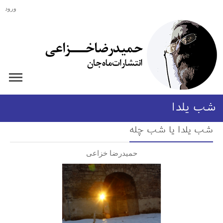
ورود
شب یلدا
شب یلدا یا شب چله
حمیدرضا خزاعی