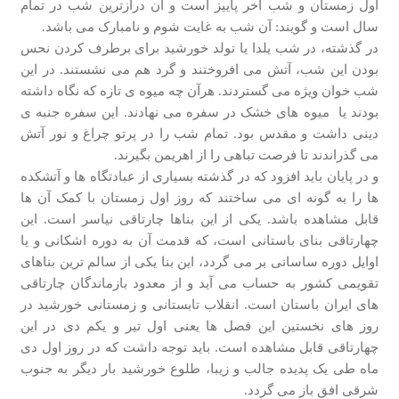
اول زمستان و شب آخر پاییز است و آن درازترین شب در تمام
سال است و گویند: آن شب به غایت شوم و نامبارک می باشد.
در گذشته، در شب یلدا یا تولد خورشید برای برطرف کردن نحس
بودن این شب، آتش می افروختند و گرد هم می نشستند. در این
شب خوان ویژه می گستردند. هرآن چه میوه ی تازه که نگاه داشته
بودند یا میوه های خشک در سفره می نهادند. این سفره جنبه ی
دینی داشت و مقدس بود. تمام شب را در پرتو چراغ و نور آتش
می گذراندند تا فرصت تباهی را از اهریمن بگیرند.
و در پایان باید افزود که در گذشته بسیاری از عبادتگاه ها و آتشکده
ها را به گونه ای می ساختند که روز اول زمستان با کمک آن ها
قابل مشاهده باشد. یکی از این بناها چارتاقی نیاسر است. این
چهارتاقی بنای باستانی است، که قدمت آن به دوره اشکانی و یا
اوایل دوره ساسانی بر می گردد، این بنا یکی از سالم ترین بناهای
تقویمی کشور به حساب می آید و از معدود بازماندگان چارتاقی
های ایران باستان است. انقلاب تابستانی و زمستانی خورشید در
روز های نخستین این فصل ها یعنی اول تیر و یکم دی در این
چهارتاقی قابل مشاهده است. باید توجه داشت که در روز اول دی
ماه طی یک پدیده جالب و زیبا، طلوع خورشید بار دیگر به جنوب
شرقی افق باز می گردد.