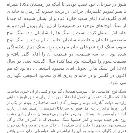
هنوز در سرجای خود نصب بودند. تا این­که در زمستان 1392 همراه
با پسرعمویم علی­مردان خزاعی در تربت حیدریه گذارمان به خانه­ ی
آقای گلی(داماد آقای سعید خان) افتاد و از ایشان شنیدم که چندتا
از سنگ لوح­ های موجود در حسینیه را از زیر آوار بیرون آورده و به
خانه­ اش منتقل کرده است و سنگ ­ها را نشانمان داد. سنگ لوح
مصطفی قلیخان و فاطمه سلطان خانم سالم بودند و سنگ لوح
سوم، سنگ لوح نظرعلی خان سرتیپ بود، سنگ دچار شکستگی
شده بود ، به سه قسمت، دو قسمت آن را آقای گلی یافته و
قسمت سوم را نتوانسته بود پیدا کند) سال گذشته یعنی در سال
1393 این سنگ­ ها را تحویل آقای محمود اشجعی داده بود که هم
اکنون در گلسرا و در خانه­ ی پدری آقای محمود اشجعی نگهداری
می­ شود.
سنگ لوح عباسعلی خان سرتیپ همچنان گم بود و کسی از آن خبری نداشت.
تا این­که سال گذشته برای تکمیل اطلاعات مورد نیاز برای تحقیق تاریخ شفاهی
زاوه به دولت آبادرفته بودم و مهمان آقای احمد صاحبکاری بودم در یکی از
این روزها برای زیارت اهل قبور به سرخاکا (قبرستان) رفتیم. بعد از زیارت
اجداد جلو مقبره­ ها ایستاده بودم،در ضلع جنوبی قبرستان مقدار زیادی خشت
روی هم چیده بودند و کنار خشت­ها سنگ سفیدی که تا کمر در خاک و گل
نشسته بود، توجهم را جلب کرد. سنگ را از خاک بیرون آوردم و با یک چوب
قدری از گِل­های چسبیده به آن را تراشیدم نام عباسعلی خان حس یافتن