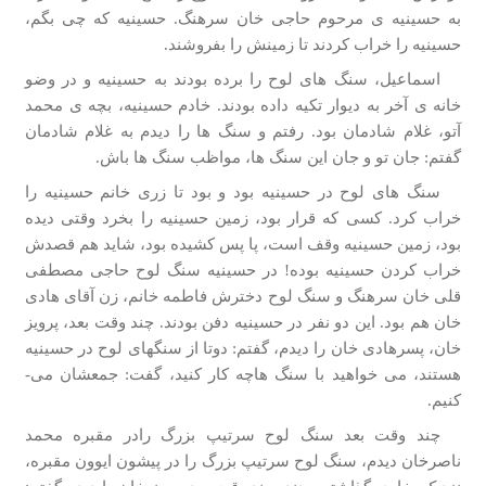
به حسینیه­ ی مرحوم حاجی خان سرهنگ. حسینیه که چی بگم،
حسینیه را خراب کردند تا زمینش را بفروشند.
اسماعیل، سنگ­ های لوح را برده بودند به حسینیه و در وضو
خانه­ ی آخر به دیوار تکیه داده بودند. خادم حسینیه، بچه­ ی محمد
آتو، غلام شادمان بود. رفتم و سنگ­ ها را دیدم به غلام شادمان
گفتم: جان تو و جان این سنگ­ ها، مواظب سنگ­ ها باش.
سنگ­ های لوح در حسینیه بود و بود تا زری خانم حسینیه را
خراب کرد. کسی که قرار بود، زمین حسینیه را بخرد وقتی دیده
بود، زمین حسینیه وقف است، پا پس کشیده بود، شاید هم قصدش
خراب کردن حسینیه بوده! در حسینیه سنگ لوح حاجی مصطفی
قلی خان سرهنگ و سنگ لوح دخترش فاطمه خانم، زن آقای هادی
خان هم بود. این دو نفر در حسینیه دفن بودند. چند وقت بعد، پرویز
خان، پسرهادی خان را دیدم، گفتم: دوتا از سنگ­های لوح در حسینیه
هستند، می­ خواهید با سنگ­ هاچه­ کار کنید، گفت: جمعشان می­
کنیم.
چند وقت بعد سنگ لوح سرتیپ بزرگ رادر مقبره محمد
ناصرخان دیدم، سنگ لوح سرتیپ بزرگ را در پیشون ایوون مقبره،