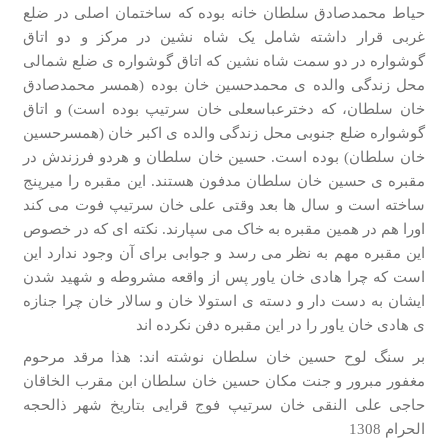
حیاط محمدصادق سلطان خانه بوده که ساختمان اصلی در ضلع
غربی قرار داشته شامل یک شاه نشین در مرکز و دو اتاق
گوشواره در دو سمت شاه نشین که اتاق گوشواره­ ی ضلع شمالی
محل زندگی والده­ ی محمدحسین خان بوده (همسر محمدصادق
خان سلطان، که دخترعباسعلی خان سرتیپ بوده است) و اتاق
گوشواره ضلع جنوبی محل زندگی والده ­ی اکبر خان (همسرحسین
خان سلطان) بوده است. حسین خان سلطان و هردو فرزندش در
مقبره ی حسین خان سلطان مدفون هستند. این مقبره را میرپنج
ساخته است و سال ها بعد وقتی علی خان سرتیپ فوت می کند
اورا هم در همین مقبره به خاک می سپارند. نکته ای که در خصوص
این مقبره مهم به نظر می رسد و جوابی برای آن وجود ندارد این
است که چرا هادی خان یاور پس از واقعه مشروطه و شهید شدن
ایشان به دست دار و دسته ی استولا خان و سالار خان چرا جنازه
ی هادی خان یاور را در این مقبره دفن نکرده اند
بر سنگ لوح حسین خان سلطان نوشته اند: هذا مرقد مرحوم
مغفور مبرور و جنت مکان حسین خان سلطان ابن مقرب الخاقان
حاجی علی النقی خان سرتیپ فوج قرایی بتاریخ شهر ذالحجه
الحرام 1308