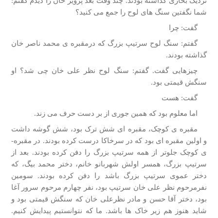
نزدیک بخاری گذاشته­ بودند. چند وقت بعد پرویز خان را دیدم گفتم:
شما نگفتین سنگ­ های لوح را جمع می­ کنید؟
گفت: چرا
گفتم: سنگ لوح سرتیپ بزرگ که درمقبره­ ی محمد ناصر خان
گذاشته­ بودند.
چیزهایی گفت. گفتم: سنگ لوح نظر علی خان چی شد؟ او
سنگش قیمتی بود.
گفت: هست
اما معلوم بود که همین جوری از بر دست حرف می­ زند.
مقبره ­ی کوچک، مقبره ­ای شش ترک بود، شش گوشه داشت
و اولین مقبره­ ای بود که در سرخاکا درست کرده بودند. در مقبره­
ی کوچک جلوتر از همه سرتیپ بزرگ را دفن کرده بودند. بعد از
سرتیپ بزرگ، همسر اولش شهربانو خانم، دختر محمد بیگ، که
دختر عموی سرتیپ بزرگ باشد را دفن کرده بودند. سومین
نفرمرحوم نظر علی خان سرتیپ بود، نفر چهارم مرحوم سرور آغا
بود، دختر آقا حسن و مادر نظرعلی خان که سنگش قیمتی بود و
شاید هنوز هم زیر خاک­ ها باشد. ما که نتوانستیم پیدایش کنیم.