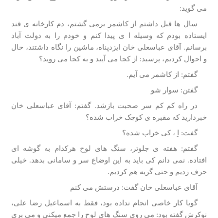
می گوید:
سال­ ها قبل داشتم از کاشمر برمی­ گشتم، دم کارخانه­ ی قند
ایستاده بودم که وسیله ­ا ی پیدا کنم و خودم را به دولت آباد
برسانم. آقای عباسعلی خان ایزدپناه، ماشین را نگاه داشتند، حال
و احوال کردیم، پرسید: از کجا می­ آیید و به کجا می ­روید؟
گفتم: از کاشمر می ­آیم.
گفتن: سوار شو
در راه کم کم سر صحبت بازشد. گفتم: آقای عباسعلی خان
خبردارید که مقبره ­ی کوچک خراب شده؟
گفت: اِ ، کی خراب شده؟
گفتم: هفته­ ی جلوتر، سنگ­ های لوح هرکدام به گوشه­ ای
افتاده. نمی­ دانم کی باید به این اوضاع سر و سامانی بدهد. خیلی
حرف زدیم و حتی گریه هم کردیم.
آقای عباسعلی خان گفت: درستش می­ کنم
گویا کار خاصی انجام نداده بود، فقط به اسماعیل رضا علی،
نوکرش گفته بود: می روی سنگ­ های لوح را جمع می­کنی و می­ بری