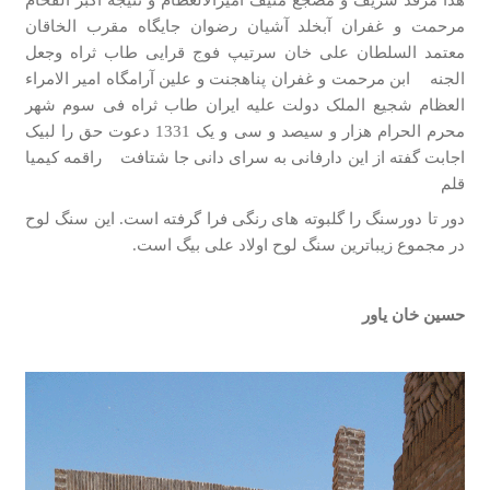
هذا مرقد شریف و مضجع منیف امیرالالعظام و نتیجه اکبر الفخام
مرحمت و غفران آبخلد آشیان رضوان جایگاه مقرب الخاقان
معتمد السلطان علی خان سرتیپ فوج قرایی طاب ثراه وجعل
الجنه ابن مرحمت و غفران پناهجنت و علین آرامگاه امیر الامراء
العظام شجیع الملک دولت علیه ایران طاب ثراه فی سوم شهر
محرم الحرام هزار و سیصد و سی و یک 1331 دعوت حق را لبیک
اجابت گفته از این دارفانی به سرای دانی جا شتافت راقمه کیمیا
قلم
دور تا دورسنگ را گل­بوته­ های رنگی فرا گرفته است. این سنگ لوح
در مجموع زیباترین سنگ لوح اولاد علی بیگ است.
حسین خان یاور