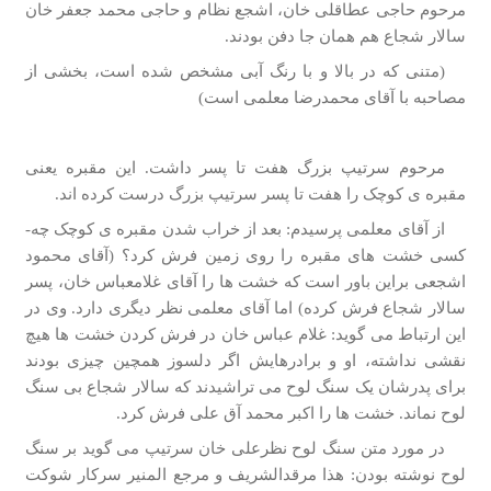
مرحوم حاجی عطاقلی خان، اشجع نظام و حاجی محمد جعفر خان
سالار شجاع هم همان جا دفن بودند.
(متنی که در بالا و با رنگ آبی مشخص شده است، بخشی از
مصاحبه با آقای محمدرضا معلمی است)
مرحوم سرتیپ بزرگ هفت تا پسر داشت. این مقبره یعنی
مقبره­ ی کوچک را هفت­ تا پسر سرتیپ بزرگ درست کرده­ اند.
از آقای معلمی پرسیدم: بعد از خراب شدن مقبره ­ی کوچک چه­
کسی خشت­ های مقبره را روی زمین فرش کرد؟ (آقای محمود
اشجعی براین باور است که خشت­ ها را آقای غلام­عباس خان، پسر
سالار شجاع فرش کرده) اما آقای معلمی نظر دیگری دارد. وی در
این ارتباط می­ گوید: غلام عباس خان در فرش کردن خشت­ ها هیچ
نقشی نداشته، او و برادرهایش اگر دلسوز همچین چیزی بودند
برای پدرشان یک سنگ لوح می­ تراشیدند که سالار شجاع بی­ سنگ
لوح نماند. خشت­ ها را اکبر محمد آق علی فرش کرد.
در مورد متن سنگ لوح نظرعلی خان سرتیپ می­ گوید بر سنگ
لوح نوشته بودن: هذا مرقدالشریف و مرجع المنیر سرکار شوکت