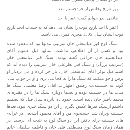
بهر تاریخ وفاتش از خردجستم مدد
هاتفی اندر جوابم گفت:اغفر یا احد
اغفر یا احد تاریخ فوت را نشان می دهد که به حساب ابجد تاریخ
فوت ایشان سال 1305 هجری قمری می باشد.
سنگ لوح قبر عباسعلی خان سرتیپ مدت­ها بود که مفقود شده
بود و کسی از آن اطلاعی نداشت. سال­ها قبل عمویم آقای
عبدالحمید خان خزاعی گفته بودند: سنگ قبر عباسعلی خان
(سرتیپ بزرگ) و سنگ قبر نظرعلی خان سرتیپ را دیده­ اند که
اسماعیل نوکر آقای عباسعلی خان، بار خر کرده و می­ برد،از او
پرس و جو می­کنند که سنگ­ ها را به­ کجا می­ بری و او در جواب می­
گوید به حسینیه.ب رطبق اظهارات آقای رضا معلمی سنگ­ ها
مدت­ ها در حسینیه بوده و بعدها دوباره سنگ­ ها را در مقبره­ ی
محمد ناصر خان دیده است. حدود ده پانزده سال قبل که تصمیم
داشتم ازسنگ قبرها عکس بگیرم از این دو سنگ خبری نبود. بعدها
حسینیه ویران شد. جستجوی من و آقای محمود اشجعی در خرابه­
های حسینیه برای یافتن این دو سنگ لوح به نتیجه­ ای نرسید. در
همان زمان سنگ لوح مصطفی قلی خان و فاطمه سلطان خانم