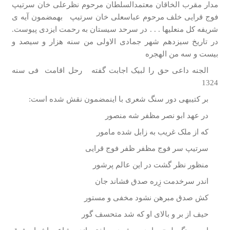
مدار مقرب الخاقان معتمدالسلطان مرحوم نظرعلی خان سرتیپ
فوج قرایی خلف مرحوم عباسعلی خان سرتیپ به­مضمون آیه­ ی
شریفه کل منعلیها . . . در سرحد سیستان به رحمت ایزدی پیوست.
در تاریخ سیزدهم شهر جمادی الاولی من سنه هزار و سیصد و
بیست و سه من الهجره
الجنه داعی حق را لبیک اجابت گفته رحل اقامت فی سنه
1324
بر کتیبه­ی دور سنگ شعری با اینمضمون نقش شده است:
در عهد ابو نصر مظفر شه منصور
که از ملک غریب به زابل شده مامور
سرتیپ سر فوج مظفر ظفر فوج قرایی
منظور نظر گشت در این عالم پرشور
اندر سرخدمت زِره صدق فشاند جان
کش صدق مبرهن نشود مخفی و مستور
حیف از بر و بالای او که شد متحسف گور