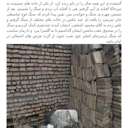
گمشده­ ی این همه سال را در دلم زنده کرد. از یکی از خانه­ های چسبیده به
سرخاکا آفتابه­ ی آبی گرفتم. هی با آفتابه آب بردم و سنگ را شستم. بعد از
شستن چهره­ ی سنگ و خواندن متن یقین پیدا کردم که سنگ لوح عباسعلی
خان سرتیپ را یافته­ ام. چند عکس در حالت­ های مختلف از سنگ گرفتم و
تلفن زدم به آقای محمود اشجعی. ایشان آمدند.چندنفری کمک کردیم و سنگ
را در صندوق عقب ماشین ایشان گذاشتیم تا به گلسرا ببرد و تا زمان مناسب
که سنگ درسرجای اصلی خود نصب شود، از گزند تعرض ­های احتمالی در
امان باشد