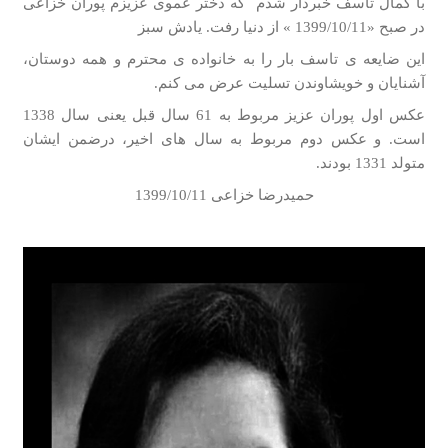
با کمال تاسف خبردار شدم که دختر عموی عزیزم پوران خزاعی
در صبح «1399/10/11 » از دنیا رفت. یادش سبز
این ضایعه ی تاسف بار را به خانواده ی محترم و همه دوستان،
آشنایان و خویشاوندن تسلیت عرض می کنم.
عکس اول پوران عزیز مربوط به 61 سال قبل یعنی سال 1338
است. و عکس دوم مربوط به سال های اخیر، درضمن ایشان
متولد 1331 بودند.
حمیدرضا خزاعی 1399/10/11